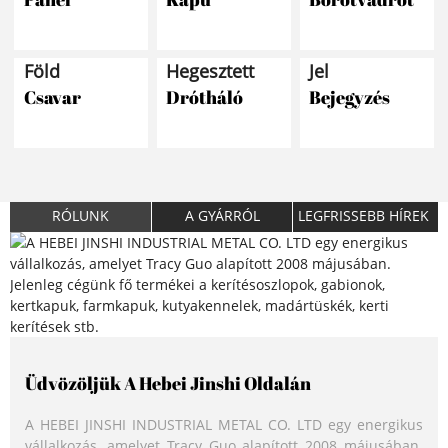
Föld
Hegesztett
Jel
Csavar
Drótháló
Bejegyzés
RÓLUNK
A GYÁRRÓL
LEGFRISSEBB HÍREK
Kiváló Minőség
Üdvözöljük A Hebei Jinshi Oldalán
HB JINSHI Hírek
Minden termékünket az ISO9001, ISO14001, SGS, CE és
A HEBEI JINSHI INDUSTRIAL METAL CO. LTD egy energikus
BSCI nemzetközi minőségbiztosítási rendszer szerint
A HEBEI JINSHI INDUSTRIAL METAL CO., LTD, egy
vállalkozás, amelyet Tracy Guo alapított 2008 májusában.
gyártjuk, és a minősített beszállítói tanúsítványok is
professzionális kerítésgyártó, szeretettel meghívja Önt