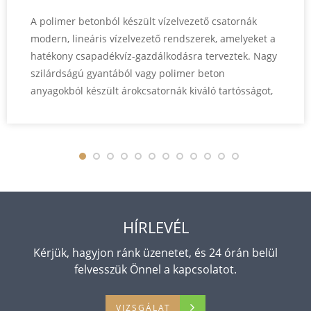
A polimer betonból készült vízelvezető csatornák
modern, lineáris vízelvezető rendszerek, amelyeket a
hatékony csapadékvíz-gazdálkodásra terveztek. Nagy
szilárdságú gyantából vagy polimer beton
anyagokból készült árokcsatornák kiváló tartósságot,
korrózióállóságot és hosszú élettartamot
biztosítanak. A hagyományos betonból készült
vízelvezető csatornákkal összehasonlítva a polimer
betonból készült árokcsatornák alacsonyabb
vízfelvételt, simább belső felületeket és nagyobb
teherbírást kínálnak. Széles körben használják őket a
kommunális mérnöki, kereskedelmi...
HÍRLEVÉL
Kérjük, hagyjon ránk üzenetet, és 24 órán belül
felvesszük Önnel a kapcsolatot.
VIZSGÁLAT