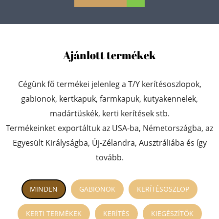
Ajánlott termékek
Cégünk fő termékei jelenleg a T/Y kerítésoszlopok,
gabionok, kertkapuk, farmkapuk, kutyakennelek,
madártüskék, kerti kerítések stb.
Termékeinket exportáltuk az USA-ba, Németországba, az
Egyesült Királyságba, Új-Zélandra, Ausztráliába és így
tovább.
MINDEN
GABIONOK
KERÍTÉSOSZLOP
KERTI TERMÉKEK
KERÍTÉS
KIEGÉSZÍTŐK