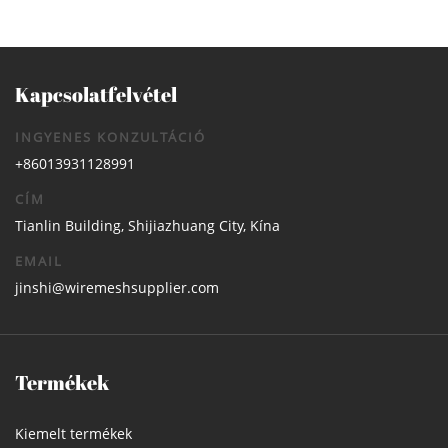
Kapcsolatfelvétel
INGYENES KONZULTÁCIÓ
+86013931128991
CÍM
Tianlin Building, Shijiazhuang City, Kína
EMAIL
jinshi@wiremeshsupplier.com
Termékek
Kiemelt termékek