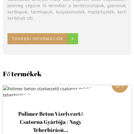
Jelenleg cégünk fő termékei a kerítésoszlopok, gabionok,
elismerték pozíciónkat a helyi piacon.
standjára a Big 5 Construct South Africa 2026 kiállításon –
kertkapuk, farmkapuk, kutyakennelek, madártüskék, kerti
egy vezető regionális építőipari kiállításon. Stand: HALL5 5-
kerítések stb.
158, Dátum: 2026. június 9-11.
TOVÁBBI INFORMÁCIÓK
TOVÁBBI INFORMÁCIÓK
TOVÁBBI INFORMÁCIÓK
Fő termékek
01
Polimer Beton Vízelvezető
Csatorna Gyártója | Nagy
Teherbírású...