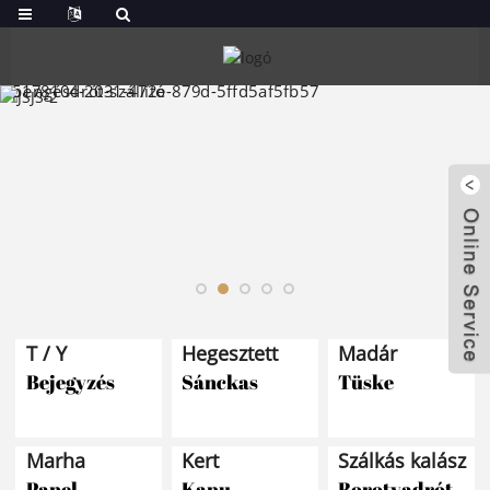
T / Y
Hegesztett
Madár
Bejegyzés
Sánckas
Tüske
Marha
Kert
Szálkás kalász
Panel
Kapu
Borotvadrót