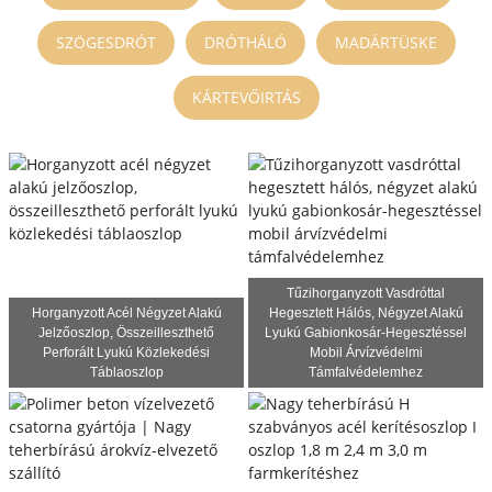
SZÖGESDRÓT
DRÓTHÁLÓ
MADÁRTÜSKE
KÁRTEVŐIRTÁS
Tűzihorganyzott Vasdróttal
Horganyzott Acél Négyzet Alakú
Hegesztett Hálós, Négyzet Alakú
Jelzőoszlop, Összeilleszthető
Lyukú Gabionkosár-Hegesztéssel
Perforált Lyukú Közlekedési
Mobil Árvízvédelmi
Táblaoszlop
Támfalvédelemhez