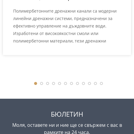
Полимербетонните дренажни канали са модерни
линейни дренажни системи, предназначени за
ефективно управление на дъждовните води.
Изработени от високоякостни смоли или
полимербетонни материали, тези дренажни
канали осигуряват отлична издръжливост,
устойчивост на корозия и дълъг експлоатационен
живот. В сравнение с традиционните бетонни
дренажни канали, полимербетонните дренажни
канали предлагат по-ниско водопоглъщане, по-
гладки вътрешни повърхности и по-висока
товароносимост. Те се използват широко в
общинското инженерство, търговските...
БЮЛЕТИН
Моля, оставете ни и ние ще се свържем с вас в
рамките на 24 часа.