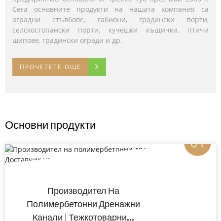
Сега основните продукти на нашата компания са
сертификати SGS, CE и BSCI, а сертификатите за
щанд на Big 5 Construct South Africa 2026 – водещо
оградни стълбове, габиони, градински порти,
квалифициран доставчик потвърждават нашата
регионално строително изложение. Щанд: HALL5 5-158,
селскостопански порти, кучешки къщички, птичи
позиция на местния пазар.
Дата: 9-11 юни 2026 г.
шипове, градински огради и др.
ПРОЧЕТЕТЕ ОЩЕ
ПРОЧЕТЕТЕ ОЩЕ
ПРОЧЕТЕТЕ ОЩЕ
Основни продукти
01
Производител На
Полимербетонни Дренажни
Канали | Тежкотоварни...