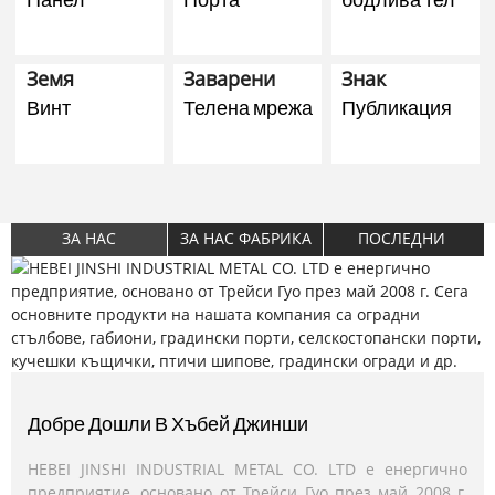
Земя
Заварени
Знак
Винт
Телена мрежа
Публикация
ЗА НАС
ЗА НАС ФАБРИКА
ПОСЛЕДНИ
НОВИНИ
Добре Дошли В Хъбей Джинши
Отлично Качество
Новини На HB JINSHI
HEBEI JINSHI INDUSTRIAL METAL CO. LTD е енергично
Всички наши продукти са произведени по
HEBEI JINSHI INDUSTRIAL METAL CO., LTD, професионален
предприятие, основано от Трейси Гуо през май 2008 г.
международната система за качество ISO9001, ISO14001,
производител на огради, Ви кани да посетите нашия