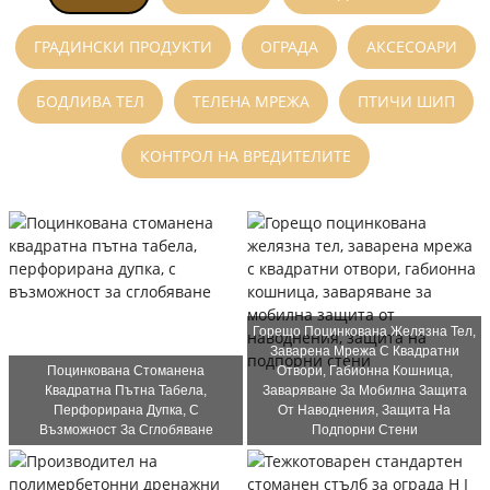
ГРАДИНСКИ ПРОДУКТИ
ОГРАДА
АКСЕСОАРИ
БОДЛИВА ТЕЛ
ТЕЛЕНА МРЕЖА
ПТИЧИ ШИП
КОНТРОЛ НА ВРЕДИТЕЛИТЕ
Горещо Поцинкована Желязна Тел,
Заварена Мрежа С Квадратни
Поцинкована Стоманена
Отвори, Габионна Кошница,
Квадратна Пътна Табела,
Заваряване За Мобилна Защита
Перфорирана Дупка, С
От Наводнения, Защита На
Възможност За Сглобяване
Подпорни Стени