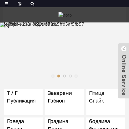
Т / Г
Заварени
Птица
Публикация
Габион
Спайк
Говеда
Градина
бодлива
Панел
Порта
бодлива тел