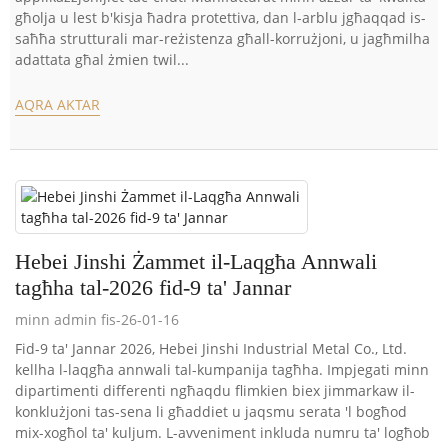
għolja u lest b'kisja ħadra protettiva, dan l-arblu jgħaqqad is-
saħħa strutturali mar-reżistenza għall-korrużjoni, u jagħmilha
adattata għal żmien twil...
AQRA AKTAR
Hebei Jinshi Żammet il-Laqgħa Annwali
tagħha tal-2026 fid-9 ta' Jannar
minn admin fis-26-01-16
Fid-9 ta' Jannar 2026, Hebei Jinshi Industrial Metal Co., Ltd.
kellha l-laqgħa annwali tal-kumpanija tagħha. Impjegati minn
dipartimenti differenti ngħaqdu flimkien biex jimmarkaw il-
konklużjoni tas-sena li għaddiet u jaqsmu serata 'l bogħod
mix-xogħol ta' kuljum. L-avveniment inkluda numru ta' logħob