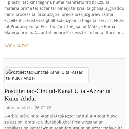
Il-pilastri taċ-ċint tagħna huma manifatturati bl-użu ta'
materja prima tal-azzar tal-binarji ta' kwalità għolja u jgħaddu
minn proċess ta' produzzjoni preċiż biex jiżguraw saħħa
eċċellenti, reżistenza għall-korrużjoni, u ħajja ta' servizz. Fluss
tal-Produzzjoni tal-Post taċ-Ċint Tħejjija tal-Materja Prima
Materja prima: Azzar tal-binarji Proċess ta' Tisħin u Iffurmar
...
AQRA AKTAR
Postijiet taċ-Ċint tal-Kanal U tal-Azzar ta'
Kulur Aħdar
minn admin fis-26-02-06
L-Arblu taċ-Ċint tal-Kanal U tal-Azzar ta' Kulur Aħdar huwa
soluzzjoni prattika u durabbli għal firxa wiesgħa ta'
applikazzjonijiet taċ-ċnut. Manifatturat minn azzar ta' kwalità