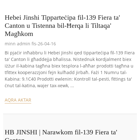
Hebei Jinshi Tipparteċipa fil-139 Fiera ta'
Canton u Tistenna bil-Ħerqa li Tiltaqa'
Magħkom
minn admin fis-26-04-16
Bi pjaċir inħabbru li Hebei Jinshi qed tipparteċipa fil-139 Fiera
ta' Canton li għaddejja bħalissa. Nistednuk kordjalment biex
iżżur il-kabina tagħna biex tesplora l-aħħar prodotti tagħna u
tfittex kooperazzjoni fejn kulħadd jirbaħ. Fażi 1 Numru tal-
Kabina: 9.1C40 Prodotti ewlenin: Kontroll tal-pesti, fittings ta'
ċnut tal-katina, wajer tax-xewk, ...
AQRA AKTAR
HB JINSHI | Narawkom fil-139 Fiera ta'