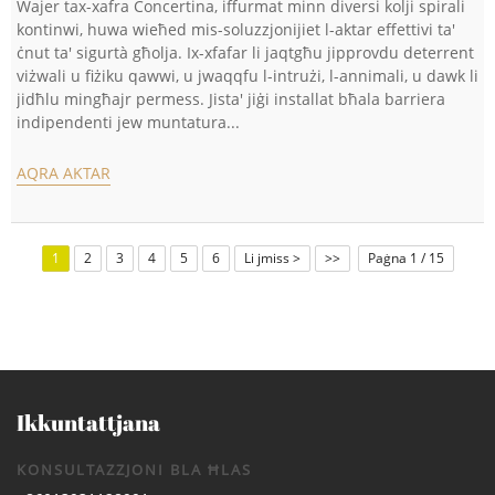
Wajer tax-xafra Concertina, iffurmat minn diversi kolji spirali
kontinwi, huwa wieħed mis-soluzzjonijiet l-aktar effettivi ta'
ċnut ta' sigurtà għolja. Ix-xfafar li jaqtgħu jipprovdu deterrent
viżwali u fiżiku qawwi, u jwaqqfu l-intrużi, l-annimali, u dawk li
jidħlu mingħajr permess. Jista' jiġi installat bħala barriera
indipendenti jew muntatura...
AQRA AKTAR
1
2
3
4
5
6
Li jmiss >
>>
Paġna 1 / 15
Ikkuntattjana
KONSULTAZZJONI BLA ĦLAS