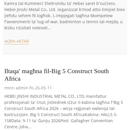
Kamra tal-Kummerċ Elettroniku ta' Hebei saret b'suċċess.
Hebei Jinshi Metal Co., Ltd. organizzat b'mod attiv timijiet biex
jieħdu sehem fil-logħob. L-impjegati tagħna kkompetew
f'avvenimenti ta' tug-of-war, badminton u tennis tal-mejda, u
kisbu riżultati notevoli...
AQRA AKTAR
Iltaqa' magħna fil-Big 5 Construct South
Africa
minn admin fis-26-05-11
HEBEI JINSHI INDUSTRIAL METAL CO., LTD, manifattur
professjonali ta' ċnut, jistiednek iżżur il-kabina tagħna f'Big 5
Construct South Africa 2026 – wirja reġjonali ewlenija tal-
kostruzzjoni. Big 5 Construct South AfricaKabina: HALL5 5-
158Data: 9-11 ta' Ġunju 2026Post: Gallagher Convention
Centre, Joha...