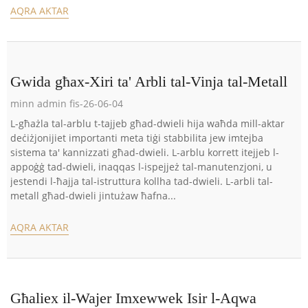
AQRA AKTAR
Gwida għax-Xiri ta' Arbli tal-Vinja tal-Metall
minn admin fis-26-06-04
L-għażla tal-arblu t-tajjeb għad-dwieli hija waħda mill-aktar
deċiżjonijiet importanti meta tiġi stabbilita jew imtejba
sistema ta' kannizzati għad-dwieli. L-arblu korrett itejjeb l-
appoġġ tad-dwieli, inaqqas l-ispejjeż tal-manutenzjoni, u
jestendi l-ħajja tal-istruttura kollha tad-dwieli. L-arbli tal-
metall għad-dwieli jintużaw ħafna...
AQRA AKTAR
Għaliex il-Wajer Imxewwek Isir l-Aqwa