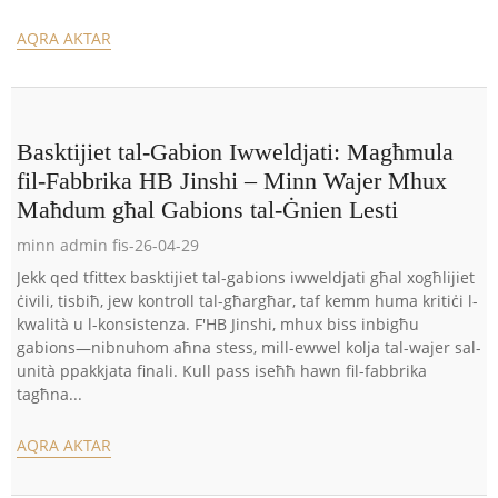
AQRA AKTAR
Basktijiet tal-Gabion Iwweldjati: Magħmula
fil-Fabbrika HB Jinshi – Minn Wajer Mhux
Maħdum għal Gabions tal-Ġnien Lesti
minn admin fis-26-04-29
Jekk qed tfittex basktijiet tal-gabions iwweldjati għal xogħlijiet
ċivili, tisbiħ, jew kontroll tal-għargħar, taf kemm huma kritiċi l-
kwalità u l-konsistenza. F'HB Jinshi, mhux biss inbigħu
gabions—nibnuhom aħna stess, mill-ewwel kolja tal-wajer sal-
unità ppakkjata finali. Kull pass iseħħ hawn fil-fabbrika
tagħna...
AQRA AKTAR