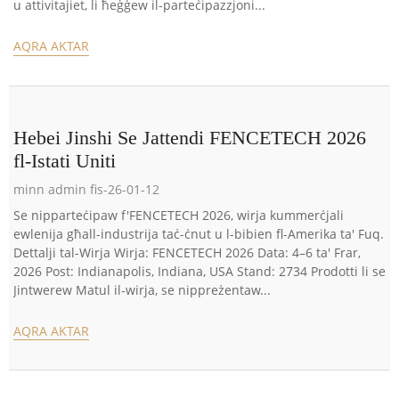
u attivitajiet, li ħeġġew il-parteċipazzjoni...
AQRA AKTAR
Hebei Jinshi Se Jattendi FENCETECH 2026
fl-Istati Uniti
minn admin fis-26-01-12
Se nipparteċipaw f'FENCETECH 2026, wirja kummerċjali
ewlenija għall-industrija taċ-ċnut u l-bibien fl-Amerika ta' Fuq.
Dettalji tal-Wirja Wirja: FENCETECH 2026 Data: 4–6 ta' Frar,
2026 Post: Indianapolis, Indiana, USA Stand: 2734 Prodotti li se
Jintwerew Matul il-wirja, se nippreżentaw...
AQRA AKTAR