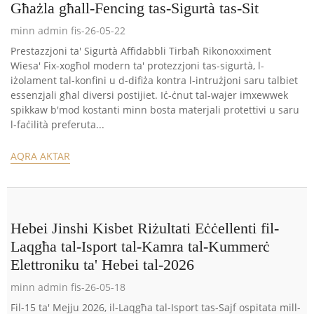
Għażla għall-Fencing tas-Sigurtà tas-Sit
minn admin fis-26-05-22
Prestazzjoni ta' Sigurtà Affidabbli Tirbaħ Rikonoxximent
Wiesa' Fix-xogħol modern ta' protezzjoni tas-sigurtà, l-
iżolament tal-konfini u d-difiża kontra l-intrużjoni saru talbiet
essenzjali għal diversi postijiet. Iċ-ċnut tal-wajer imxewwek
spikkaw b'mod kostanti minn bosta materjali protettivi u saru
l-faċilità preferuta...
AQRA AKTAR
Hebei Jinshi Kisbet Riżultati Eċċellenti fil-
Laqgħa tal-Isport tal-Kamra tal-Kummerċ
Elettroniku ta' Hebei tal-2026
minn admin fis-26-05-18
Fil-15 ta' Mejju 2026, il-Laqgħa tal-Isport tas-Sajf ospitata mill-