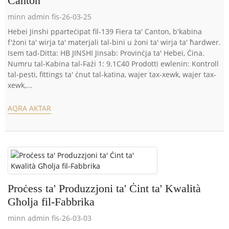
Canton
minn admin fis-26-03-25
Hebei Jinshi pparteċipat fil-139 Fiera ta' Canton, b'kabina
f'żoni ta' wirja ta' materjali tal-bini u żoni ta' wirja ta' ħardwer.
Isem tad-Ditta: HB JINSHI Jinsab: Provinċja ta' Hebei, Ċina.
Numru tal-Kabina tal-Fażi 1: 9.1C40 Prodotti ewlenin: Kontroll
tal-pesti, fittings ta' ċnut tal-katina, wajer tax-xewk, wajer tax-
xewk,...
AQRA AKTAR
Proċess ta' Produzzjoni ta' Ċint ta' Kwalità
Għolja fil-Fabbrika
minn admin fis-26-03-03