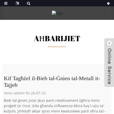
AĦBARIJIET
Kif Tagħżel il-Bieb tal-Ġnien tal-Metall it-
Tajjeb
minn admin fis-26-07-23
Bieb tal-ġnien jista' jkun parti relattivament żgħira minn
proġett ta' ċnut, iżda għandu influwenza kbira fuq l-użu ta'
kuljum. Jinfetaħ aktar spiss minn kwalunkwe parti oħra taċ-