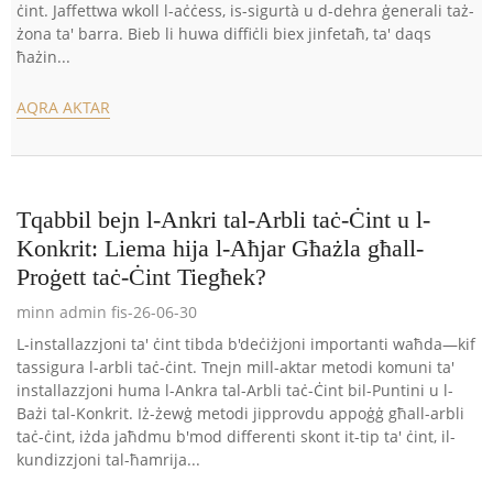
ċint. Jaffettwa wkoll l-aċċess, is-sigurtà u d-dehra ġenerali taż-
żona ta' barra. Bieb li huwa diffiċli biex jinfetaħ, ta' daqs
ħażin...
AQRA AKTAR
Tqabbil bejn l-Ankri tal-Arbli taċ-Ċint u l-
Konkrit: Liema hija l-Aħjar Għażla għall-
Proġett taċ-Ċint Tiegħek?
minn admin fis-26-06-30
L-installazzjoni ta' ċint tibda b'deċiżjoni importanti waħda—kif
tassigura l-arbli taċ-ċint. Tnejn mill-aktar metodi komuni ta'
installazzjoni huma l-Ankra tal-Arbli taċ-Ċint bil-Puntini u l-
Bażi tal-Konkrit. Iż-żewġ metodi jipprovdu appoġġ għall-arbli
taċ-ċint, iżda jaħdmu b'mod differenti skont it-tip ta' ċint, il-
kundizzjoni tal-ħamrija...