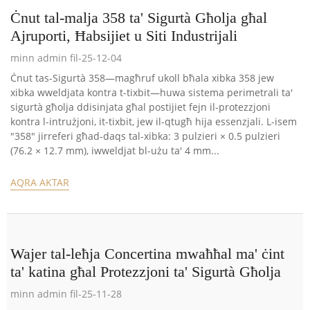
Ċnut tal-malja 358 ta' Sigurtà Għolja għal
Ajruporti, Ħabsijiet u Siti Industrijali
minn admin fil-25-12-04
Ċnut tas-Sigurtà 358—magħruf ukoll bħala xibka 358 jew
xibka wweldjata kontra t-tixbit—huwa sistema perimetrali ta'
sigurtà għolja ddisinjata għal postijiet fejn il-protezzjoni
kontra l-intrużjoni, it-tixbit, jew il-qtugħ hija essenzjali. L-isem
"358" jirreferi għad-daqs tal-xibka: 3 pulzieri × 0.5 pulzieri
(76.2 × 12.7 mm), iwweldjat bl-użu ta' 4 mm...
AQRA AKTAR
Wajer tal-leħja Concertina mwaħħal ma' ċint
ta' katina għal Protezzjoni ta' Sigurtà Għolja
minn admin fil-25-11-28