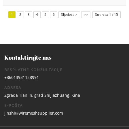
1
2
3
4
5
6
Sljedeće >
>>
Stranica 1 / 15
Kontaktirajte nas
BESPLATNE KONZULTACIJE
+86013931128991
ADRESA
Zgrada Tianlin, grad Shijiazhuang, Kina
E-POŠTA
jinshi@wiremeshsupplier.com