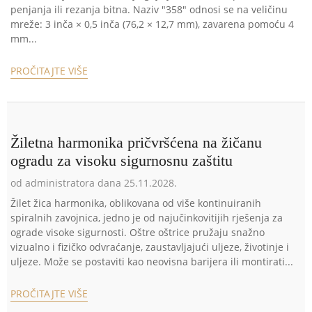
penjanja ili rezanja bitna. Naziv "358" odnosi se na veličinu
mreže: 3 inča × 0,5 inča (76,2 × 12,7 mm), zavarena pomoću 4
mm...
PROČITAJTE VIŠE
Žiletna harmonika pričvršćena na žičanu
ogradu za visoku sigurnosnu zaštitu
od administratora dana 25.11.2028.
Žilet žica harmonika, oblikovana od više kontinuiranih
spiralnih zavojnica, jedno je od najučinkovitijih rješenja za
ograde visoke sigurnosti. Oštre oštrice pružaju snažno
vizualno i fizičko odvraćanje, zaustavljajući uljeze, životinje i
uljeze. Može se postaviti kao neovisna barijera ili montirati...
PROČITAJTE VIŠE