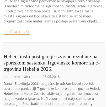
Pouzdane sigurnosne performanse osvajaju široko priznanje
U modernim radovima na sigurnosnoj zaštiti, izolacija granica
i protuprovalna obrana postali su bitni zahtjevi za razna
mjesta. Ograda od bodljikave žice stalno se ističe među
brojnim zaštitnim materijalima i postaje preferirani objekt...
PROČITAJTE VIŠE
Hebei Jinshi postigao je izvrsne rezultate na
sportskom sastanku Trgovinske komore za e-
trgovinu Hebeija 2026.
od administratora dana 26.05.2018.
Dana 15. svibnja 2026. uspješno je održan Ljetni sportski
susret u organizaciji Trgovinske komore za e-trgovinu Hebei.
Hebei Jinshi Metal Co., Ltd. aktivno je organizirao timove za
sudjelovanje u igrama. Naši zaposlenici natjecali su se u
potezanju užeta, badmintonu i stolnom tenisu te postigli