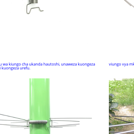
fu wa kiungo cha ukanda hautoshi, unaweza kuongeza
viungo vya m
i kuongeza urefu.