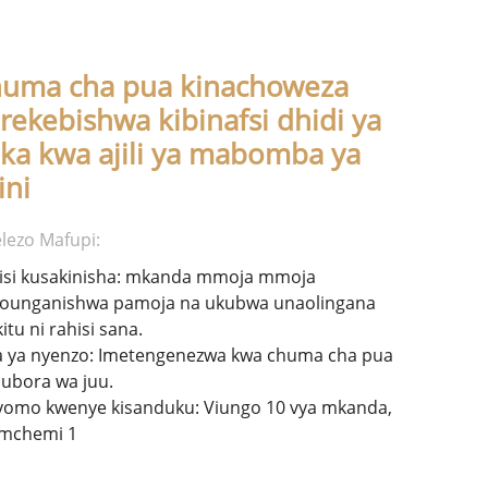
uma cha pua kinachoweza
rekebishwa kibinafsi dhidi ya
ka kwa ajili ya mabomba ya
ini
lezo Mafupi:
isi kusakinisha: mkanda mmoja mmoja
ounganishwa pamoja na ukubwa unaolingana
itu ni rahisi sana.
a ya nyenzo: Imetengenezwa kwa chuma cha pua
 ubora wa juu.
iyomo kwenye kisanduku: Viungo 10 vya mkanda,
mchemi 1