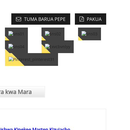
TUMA BARUA PEPE
PAKUA
ra kwa Mara
bishwa Kipekee Marten Kizuiacho