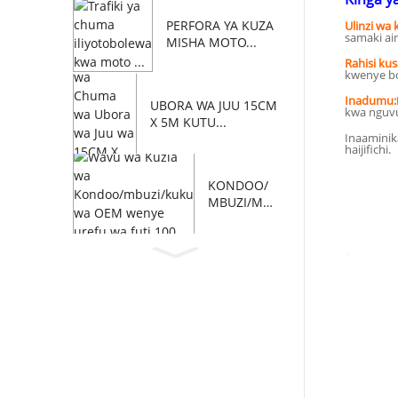
PERFORA YA KUZA
Ulinzi wa 
samaki ai
MISHA MOTO...
Rahisi kus
kwenye bo
Inadumu:
UBORA WA JUU 15CM
kwa nguvu
X 5M KUTU...
Inaaminik
haijifichi.
KONDOO/
MBUZI/MB
UZI WA SHA
MBANI WA
FUTI 100...