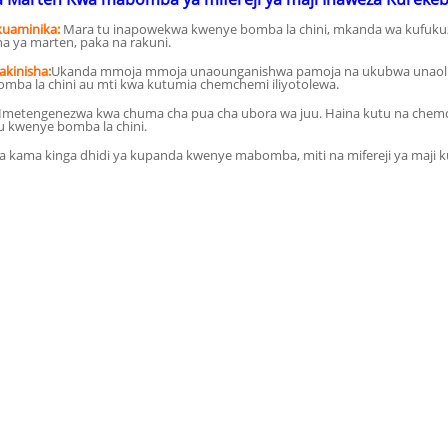
kuaminika:
Mara tu inapowekwa kwenye bomba la chini, mkanda wa kufukuz
na ya marten, paka na rakuni.
akinisha:
Ukanda mmoja mmoja unaounganishwa pamoja na ukubwa unaolingan
mba la chini au mti kwa kutumia chemchemi iliyotolewa.
Imetengenezwa kwa chuma cha pua cha ubora wa juu. Haina kutu na chemch
 kwenye bomba la chini.
a kama kinga dhidi ya kupanda kwenye mabomba, miti na mifereji ya maji k