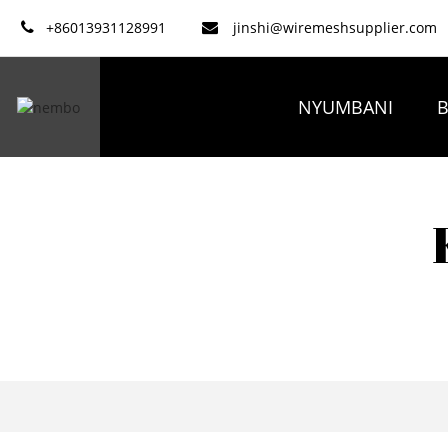
+86013931128991
jinshi@wiremeshsupplier.com
NYUMBANI
B
MAS