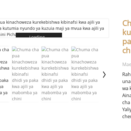
Ch
ku
Loading...
pa
ch
Mae
Rah
una
wa k
Ain
cha
Yal
che