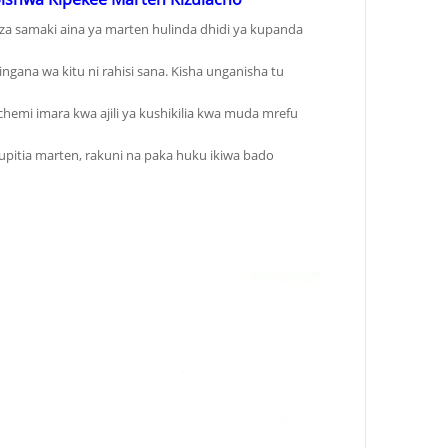
a samaki aina ya marten hulinda dhidi ya kupanda
a wa kitu ni rahisi sana. Kisha unganisha tu
emi imara kwa ajili ya kushikilia kwa muda mrefu
upitia marten, rakuni na paka huku ikiwa bado