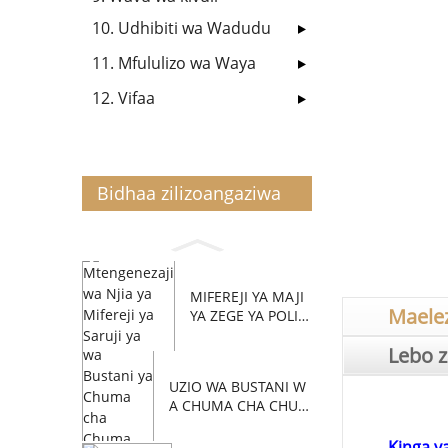
10. Udhibiti wa Wadudu
11. Mfululizo wa Waya
12. Vifaa
Bidhaa zilizoangaziwa
MIFEREJI YA MAJI
Maele
YA ZEGE YA POLIM
A...
Lebo z
UZIO WA BUSTANI W
A CHUMA CHA CHUM
A...
Kinga y