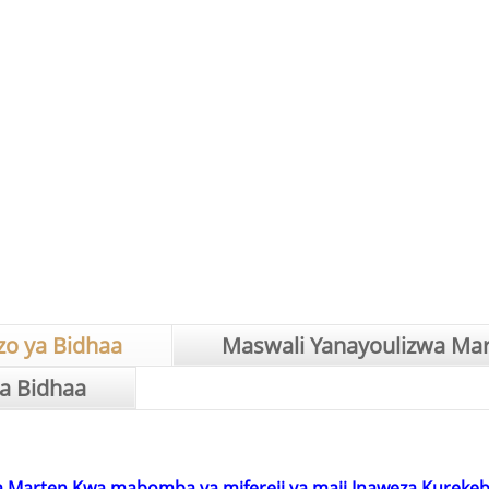
zo ya Bidhaa
Maswali Yanayoulizwa Ma
a Bidhaa
a Marten Kwa mabomba ya mifereji ya maji Inaweza Kureke