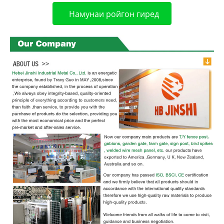
Намунаи ройгон гиред