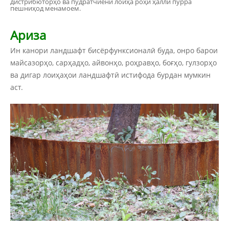
дистрибюторҳо ва пудратчиёни лоиҳа роҳи ҳалли пурра
пешниҳод менамоем.
Ариза
Ин канори ландшафт бисёрфунксионалӣ буда, онро барои
майсазорҳо, сарҳадҳо, айвонҳо, роҳравҳо, боғҳо, гулзорҳо
ва дигар лоиҳаҳои ландшафтӣ истифода бурдан мумкин
аст.