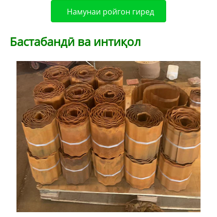
Намунаи ройгон гиред
Бастабандӣ ва интиқол