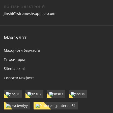
ПОЧТАИ ЭЛЕКТРОНӢ
jinshi@wiremeshsupplier.com
Маҳсулот
Маҳсулоти барҷаста
Тегҳои гарм
Sitemap.xml
Сиёсати махфият