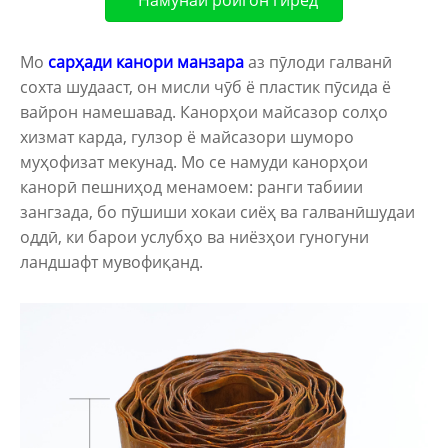
Мо
сарҳади канори манзара
аз пӯлоди галванӣ
сохта шудааст, он мисли чӯб ё пластик пӯсида ё
вайрон намешавад. Канорҳои майсазор солҳо
хизмат карда, гулзор ё майсазори шуморо
муҳофизат мекунад. Мо се намуди канорҳои
канорӣ пешниҳод менамоем: ранги табиии
зангзада, бо пӯшиши хокаи сиёҳ ва галванӣшудаи
оддӣ, ки барои услубҳо ва ниёзҳои гуногуни
ландшафт мувофиқанд.