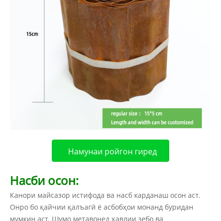
Намунаи ройгон гиред
Насби осон:
Канори майсазор истифода ва насб карданаш осон аст.
Онро бо қайчии қалъагӣ ё асбобҳои монанд буридан
мумкин аст. Шумо метавонед ҳавлии зебо ва