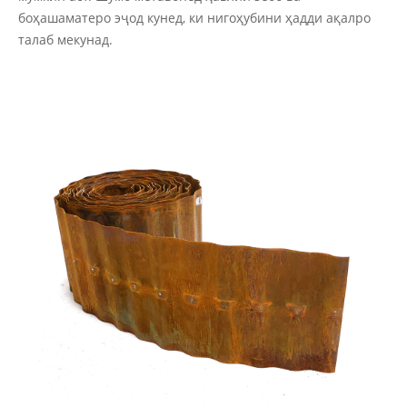
боҳашаматеро эҷод кунед, ки нигоҳубини ҳадди ақалро
талаб мекунад.