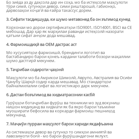
Бо зиёда аз ду даҳсола дар ин соҳа, мо ба истеҳсоли маҳсулоти
тӯри симӣ, сутунҳои девор, сими риштарошӣ, габионҳо,
дарвозаҳои хоҷагӣ ва ғайра тахассус дорем.
3. Сифати тасдиқшуда, ки шумо метавонед ба он эътимод кунед
Корхонаи мо дорои сертификатҳои ISO9001, ISO14001, BSCI ва CE
мебошад. Дар ҳар як марҳилаи раванди истеҳсолӣ назорати
қатъии сифат анҷом дода мешавад.
4. Фармоишдиҳӣ ва OEM дастрас аст
Мо хусусиятҳои фармоишӣ, брендинги логотип ва
бастабандиро барои қонеъ кардани талаботи бозори маҳаллии
шумо дастгирӣ мекунем.
5. Таҷрибаи содироти ҷаҳонӣ
Маҳсулоти мо ба Амрикои Шимолӣ, Аврупо, Австралия ва Осиёи
Ҷанубу Шарқӣ содир карда мешавад. Мо стандартҳои
байналмилалии сифат ва логистикаро дарк мекунем.
6. Дастаи боэътимод ва хидматрасонии касбӣ
Гурӯҳҳои ботаҷрибаи фурӯш ва техникии мо зуд вокуниш
нишон медиҳанд ва хидмати як ба якро барои таъмини
муоширати бефосила ва коркарди фармоиш пешниҳод
мекунанд.
7. Маҷмӯи пурраи маҳсулот барои хариди якдафъаина
Аз системаҳои девор ва сутунҳо то симҳои амниятӣ ва
лавозимоти боғӣ - мо барои фурӯшандагони яклухт,