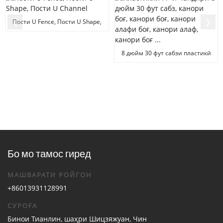
Пости U Fence, Пости U Shape,
Пости U Channel
8 дюйм 30 фут сабзи пластикӣ
дар беруни бино G ...
Бо мо тамос гиред
МАШВАРАТИ РОЙГОН
+86013931128991
СУРОҒА
Бинои Тианлин, шаҳри Шицзяжуан, Чин