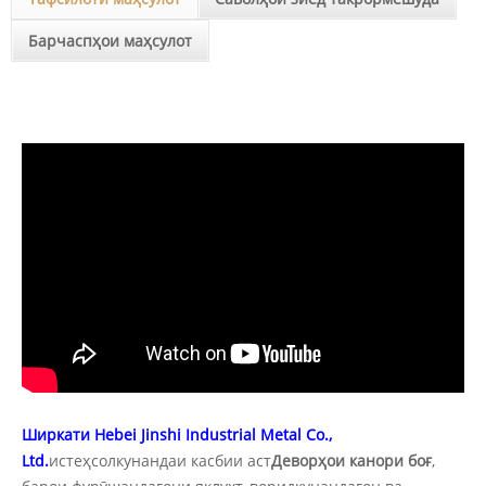
Барчаспҳои маҳсулот
Ширкати Hebei Jinshi Industrial Metal Co.,
Ltd.
истеҳсолкунандаи касбии аст
Деворҳои канори боғ
,