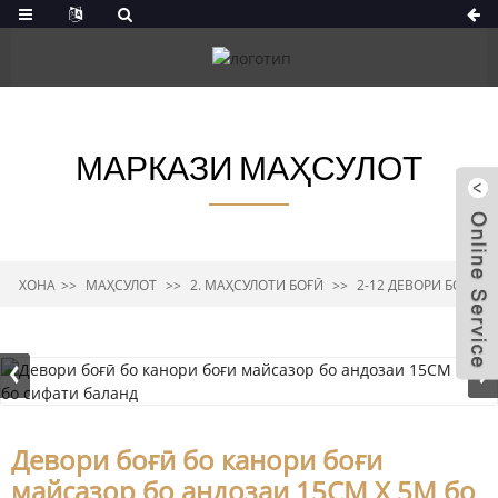
МАРКАЗИ МАҲСУЛОТ
ХОНА
МАҲСУЛОТ
2. МАҲСУЛОТИ БОҒӢ
2-12 ДЕВОРИ БОҒӢ
Девори боғӣ бо канори боғи
майсазор бо андозаи 15CM X 5M бо