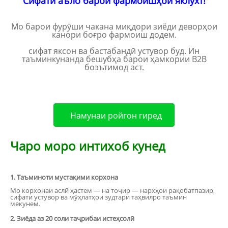
Сифати аъло барои фармоишҳои яклухт!
Ҳ
Мо барои фурӯши чакана миқдори зиёди деворҳои
канори боғро фармоиш додем.
.
сифат яксон ва бастабандӣ устувор буд. Ин
таъминкунанда бешубҳа барои ҳамкории B2B
боэътимод аст.
Намунаи ройгон гиред
Чаро моро интихоб кунед
1. Таъминоти мустақими корхона
Мо корхонаи аслӣ ҳастем — на тоҷир — нархҳои рақобатпазир,
сифати устувор ва мӯҳлатҳои зудтари таҳвилро таъмин
мекунем.
2. Зиёда аз 20 соли таҷрибаи истеҳсолӣ