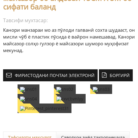
сифати баланд
Тавсифи мухтасар:
Канори манзараи мо аз пӯлоди галванӣ сохта шудааст, он
мисли чӯб ё пластик пӯсида ё вайрон намешавад. Канори
майсазор солҳо гулзор ё майсазори шуморо муҳофизат
мекунад.
ФИРИСТОДАНИ ПОЧТАИ ЭЛЕКТРОНӢ
БОРГИРӢ
Тафсилоти маҳсулот
Саволҳои зиёд такрормешуда