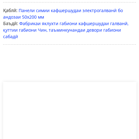
Қаблӣ:
Панели симии кафшершудаи электрогалванӣ бо
андозаи 50x200 мм
Баъдӣ:
Фабрикаи яклухти габиони кафшершудаи галванӣ,
қуттии габиони Чин, таъминкунандаи девори габиони
сабадӣ