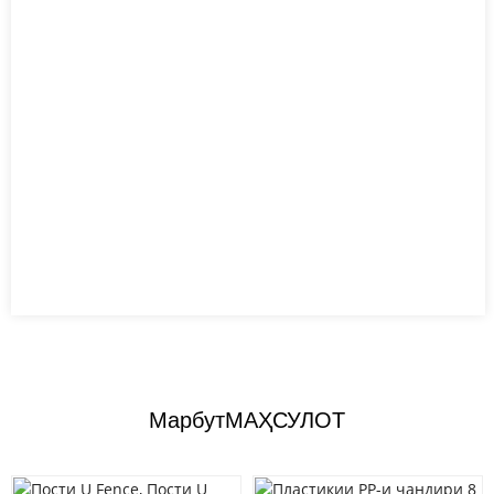
Марбут
МАҲСУЛОТ