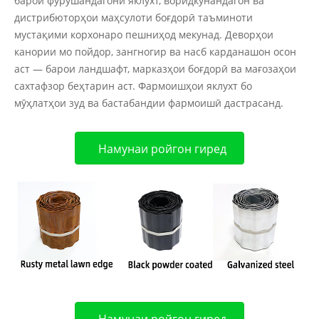
барои фурӯшандагони яклухт, воридкунандагон ва
дистрибюторҳои маҳсулоти боғдорӣ таъминоти
мустақими корхонаро пешниҳод мекунад. Деворҳои
канории мо пойдор, зангногир ва насб карданашон осон
аст — барои ландшафт, марказҳои боғдорӣ ва мағозаҳои
сахтафзор беҳтарин аст. Фармоишҳои яклухт бо
мӯҳлатҳои зуд ва бастабандии фармоишӣ дастрасанд.
Намунаи ройгон гиред
Намунаи ройгон гиред