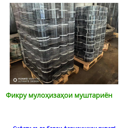
Фикру мулоҳизаҳои муштариён