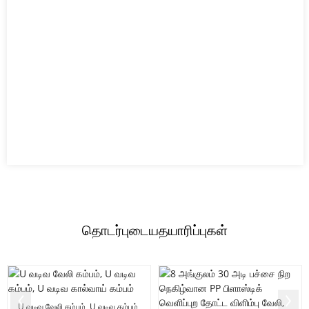
தொடர்புடைய
தயாரிப்புகள்
U வடிவ வேலி கம்பம், U வடிவ கம்பம்,