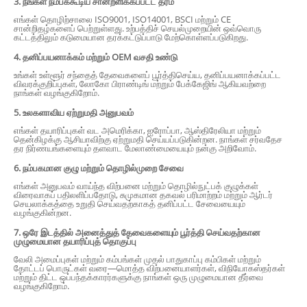
3. நீங்கள் நம்பக்கூடிய சான்றளிக்கப்பட்ட தரம்
எங்கள் தொழிற்சாலை ISO9001, ISO14001, BSCI மற்றும் CE
சான்றிதழ்களைப் பெற்றுள்ளது. உற்பத்திச் செயல்முறையின் ஒவ்வொரு
கட்டத்திலும் கடுமையான தரக்கட்டுப்பாடு மேற்கொள்ளப்படுகிறது.
4. தனிப்பயனாக்கம் மற்றும் OEM வசதி உண்டு
உங்கள் உள்ளூர் சந்தைத் தேவைகளைப் பூர்த்திசெய்ய, தனிப்பயனாக்கப்பட்ட
விவரக்குறிப்புகள், லோகோ பிராண்டிங் மற்றும் பேக்கேஜிங் ஆகியவற்றை
நாங்கள் வழங்குகிறோம்.
5. உலகளாவிய ஏற்றுமதி அனுபவம்
எங்கள் தயாரிப்புகள் வட அமெரிக்கா, ஐரோப்பா, ஆஸ்திரேலியா மற்றும்
தென்கிழக்கு ஆசியாவிற்கு ஏற்றுமதி செய்யப்படுகின்றன. நாங்கள் சர்வதேச
தர நிர்ணயங்களையும் தளவாட மேலாண்மையையும் நன்கு அறிவோம்.
6. நம்பகமான குழு மற்றும் தொழில்முறை சேவை
எங்கள் அனுபவம் வாய்ந்த விற்பனை மற்றும் தொழில்நுட்பக் குழுக்கள்
விரைவாகப் பதிலளிப்பதோடு, சுமுகமான தகவல் பரிமாற்றம் மற்றும் ஆர்டர்
செயலாக்கத்தை உறுதி செய்வதற்காகத் தனிப்பட்ட சேவையையும்
வழங்குகின்றன.
7. ஒரே இடத்தில் அனைத்துத் தேவைகளையும் பூர்த்தி செய்வதற்கான
முழுமையான தயாரிப்புத் தொகுப்பு
வேலி அமைப்புகள் மற்றும் கம்பங்கள் முதல் பாதுகாப்பு கம்பிகள் மற்றும்
தோட்டப் பொருட்கள் வரை—மொத்த விற்பனையாளர்கள், விநியோகஸ்தர்கள்
மற்றும் திட்ட ஒப்பந்தக்காரர்களுக்கு நாங்கள் ஒரு முழுமையான தீர்வை
வழங்குகிறோம்.