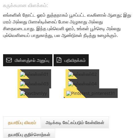
சுருக்கமான விளக்கம்:
எங்களின் தோட்ட ஓரம் துத்தநாகம் பூசப்பட்ட எஃகினால் ஆனது; இது
மரம் அல்லது பிளாஸ்டிக்கைப் போல அழுகாது அல்லது
சிதைவடையாது. இந்த புல்வெளி ஓரம், உங்கள் பூச்செடி அல்லது
புல்வெளியைப் பாதுகாத்து, பல ஆண்டுகள் நீடித்து உழைக்கும்.
மின்னஞ்சல் அனுப்பு
பதிவிறக்கம்
தயாரிப்பு விவரம்
அடிக்கடி கேட்கப்படும் கேள்விகள்
தயாரிப்பு குறிச்சொற்கள்