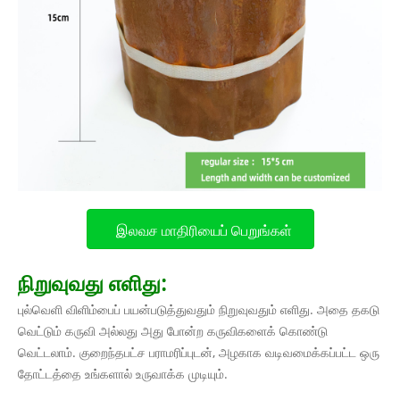
இலவச மாதிரியைப் பெறுங்கள்
நிறுவுவது எளிது:
புல்வெளி விளிம்பைப் பயன்படுத்துவதும் நிறுவுவதும் எளிது. அதை தகடு
வெட்டும் கருவி அல்லது அது போன்ற கருவிகளைக் கொண்டு
வெட்டலாம். குறைந்தபட்ச பராமரிப்புடன், அழகாக வடிவமைக்கப்பட்ட ஒரு
தோட்டத்தை உங்களால் உருவாக்க முடியும்.