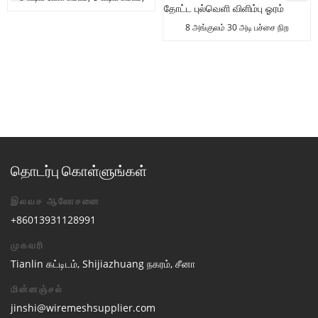
U வடிவ கால்வாய் கம்பம்
8 அங்குலம் 30 அடி பச்சை நிற
நெகிழ்வான PP பிளாஸ்டிக் வெளிப்புறப்
பயன்பாட்டிற்கானது...
தொடர்பு கொள்ளுங்கள்
இலவச ஆலோசனை
+86013931128991
முகவரி
Tianlin கட்டிடம், Shijiazhuang நகரம், சீனா
மின்னஞ்சல்
jinshi@wiremeshsupplier.com