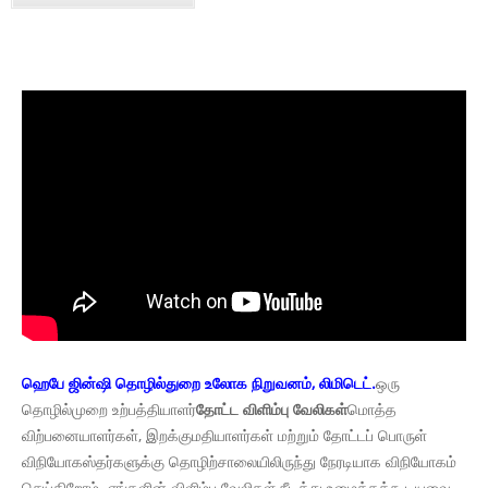
ஹெபே ஜின்ஷி தொழில்துறை உலோக நிறுவனம், லிமிடெட்.
ஒரு
தொழில்முறை உற்பத்தியாளர்
தோட்ட விளிம்பு வேலிகள்
மொத்த
விற்பனையாளர்கள், இறக்குமதியாளர்கள் மற்றும் தோட்டப் பொருள்
விநியோகஸ்தர்களுக்கு தொழிற்சாலையிலிருந்து நேரடியாக விநியோகம்
செய்கிறோம். எங்களின் விளிம்பு வேலிகள் நீடித்து உழைக்கக்கூடியவை,