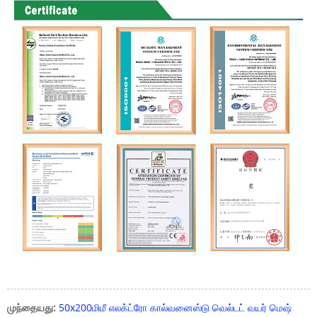
முந்தையது:
50x200மிமீ எலக்ட்ரோ கால்வனைஸ்டு வெல்டட் வயர் மெஷ்