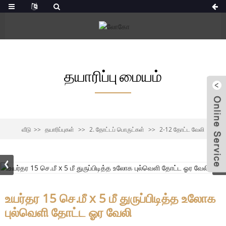
தயாரிப்பு மையம்
வீடு
தயாரிப்புகள்
2. தோட்டப் பொருட்கள்
2-12 தோட்ட வேலி
உயர்தர 15 செ.மீ x 5 மீ துருப்பிடித்த உலோக
புல்வெளி தோட்ட ஓர வேலி