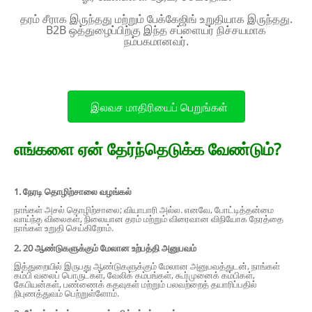
தரம் சீராக இருந்தது மற்றும் பேக்கேஜிங் உறுதியாக இருந்தது.
B2B ஒத்துழைப்பிற்கு இந்த சப்ளையர் நிச்சயமாக
நம்பகமானவர்.
உழ
இலவச மாதிரியைப் பெறுங்கள்
எங்களை ஏன் தேர்ந்தெடுக்க வேண்டும்?
1. நேரடி தொழிற்சாலை வழங்கல்
நாங்கள் அசல் தொழிற்சாலை; வியாபாரி அல்ல. எனவே, போட்டித்தன்மை
வாய்ந்த விலைகள், நிலையான தரம் மற்றும் விரைவான விநியோக நேரத்தை
நாங்கள் உறுதி செய்கிறோம்.
2. 20 ஆண்டுகளுக்கும் மேலான உற்பத்தி அனுபவம்
இத்துறையில் இருபது ஆண்டுகளுக்கும் மேலான அனுபவத்துடன், நாங்கள்
கம்பி வலைப் பொருட்கள், வேலிக் கம்பங்கள், கூர்முனைக் கம்பிகள்,
கேபியன்கள், பண்ணைக் கதவுகள் மற்றும் பலவற்றைத் தயாரிப்பதில்
நிபுணத்துவம் பெற்றுள்ளோம்.