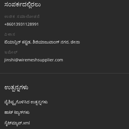
ಸಂಪರ್ಕದಲ್ಲಿರಲು
ಉಚಿತ ಸಮಾಲೋಚನೆ
+86013931128991
ವಿಳಾಸ
ಟಿಯಾನ್ಲಿನ್ ಕಟ್ಟಡ, ಶಿಜಿಯಾಜುವಾಂಗ್ ನಗರ, ಚೀನಾ
ಇಮೇಲ್
jinshi@wiremeshsupplier.com
ಉತ್ಪನ್ನಗಳು
ವೈಶಿಷ್ಟ್ಯಗೊಳಿಸಿದ ಉತ್ಪನ್ನಗಳು
ಹಾಟ್ ಟ್ಯಾಗ್‌ಗಳು
ಸೈಟ್‌ಮ್ಯಾಪ್.xml