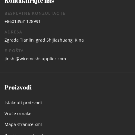
Kontaktirajte nas
BESPLATNE KONZULTACIJE
+86013931128991
ADRESA
Zgrada Tianlin, grad Shijiazhuang, Kina
E-POŠTA
jinshi@wiremeshsupplier.com
Proizvodi
Istaknuti proizvodi
Vruće oznake
Mapa stranice.xml