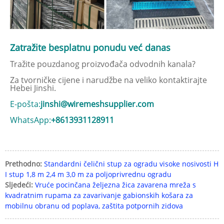
Zatražite besplatnu ponudu već danas
Tražite pouzdanog proizvođača odvodnih kanala?
Za tvorničke cijene i narudžbe na veliko kontaktirajte
Hebei Jinshi.
E-pošta:
jinshi@wiremeshsupplier.com
WhatsApp:
+8613931128911
Prethodno:
Standardni čelični stup za ogradu visoke nosivosti H
I stup 1,8 m 2,4 m 3,0 m za poljoprivrednu ogradu
Sljedeći:
Vruće pocinčana željezna žica zavarena mreža s
kvadratnim rupama za zavarivanje gabionskih košara za
mobilnu obranu od poplava, zaštita potpornih zidova