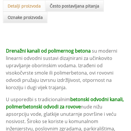
Detalji proizvoda
Često postavljana pitanja
Oznake proizvoda
Drenažni kanali od polimernog betona
su moderni
linearni odvodni sustavi dizajnirani za učinkovito
upravljanje oborinskim vodama. Izrađeni od
visokočvrste smole ili polimerbetona, ovi rovovni
odvodi pružaju izvrsnu izdržljivost, otpornost na
koroziju i dugi vijek trajanja.
U usporedbi s tradicionalnim
betonski odvodni kanali,
polimerbetonski odvodi za rovove
nude nižu
apsorpciju vode, glatkije unutarnje površine i veću
nosivost. Široko se koriste u komunalnom
inženjerstvu, poslovnim zgradama, parkiralištima,