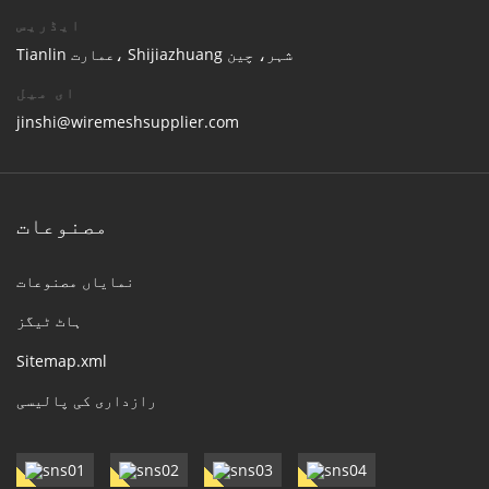
ایڈریس
Tianlin عمارت، Shijiazhuang شہر، چین
ای میل
jinshi@wiremeshsupplier.com
مصنوعات
نمایاں مصنوعات
ہاٹ ٹیگز
Sitemap.xml
رازداری کی پالیسی