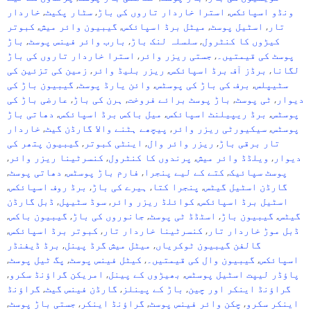
ونڈو اسپائکس
,
استرا خاردار تاروں کی باڑ
,
سٹار پکیٹ
,
خاردار
تار
,
اسٹیل پوسٹ
,
میٹل برڈ اسپائکس
,
گیبیون وائر میش
,
کبوتر
کیڑوں کا کنٹرول
,
سلسلہ لنک باڑ
,
بارب وائر فینس پوسٹ
,
باڑ
پوسٹ کی قیمتیں۔
,
جستی ریزر وائر
,
استرا خاردار تاروں کی باڑ
لگانا
,
برڈز آف برڈ اسپائکس
,
ریزر بلیڈ وائر
,
زمین کی تزئین کی
سٹیپلس
,
برف کی باڑ کی پوسٹس
,
وائن یارڈ پوسٹ
,
گیبیون باڑ کی
دیوار
,
ٹی پوسٹ
,
باڑ پوسٹ برائے فروخت
,
ہرن کی باڑ
,
عارضی باڑ کی
پوسٹس
,
برڈ ریپیلنٹ اسپائکس
,
میل باکس برڈ اسپائکس
,
دھاتی باڑ
پوسٹس
,
سیکیورٹی ریزر وائر
,
پیچھے ہٹنے والا گارڈن گیٹ
,
خاردار
تار برقی باڑ
,
ریزر وائر وال
,
اینٹی کبوتر
,
گیبیون پتھر کی
دیوار
,
ویلڈڈ وائر میش
,
پرندوں کا کنٹرول
,
کنسرٹینا ریزر وائر
,
پوسٹ سپائیک
,
کتے کے لیے پنجرا
,
فارم باڑ پوسٹس
,
دھاتی پوسٹ
,
گارڈن اسٹیل گیٹس
,
پنجرا کتا
,
ہیرے کی باڑ
,
برڈ روف اسپائکس
,
اسٹیل برڈ اسپائکس
,
کوائلڈ ریزر وائر
,
سوڈ سٹیپل
,
ڈبل گارڈن
گیٹس
,
گیبیون باڑ
,
اسٹڈڈ ٹی پوسٹ
,
جانوروں کی باڑ
,
گیبیون باکس
,
ڈبل موڑ خاردار تار
,
کنسرٹینا خاردار تار
,
کبوتر برڈ اسپائکس
,
گالفن گیبیون ٹوکریاں
,
میٹل میش گرڈ پینل
,
برڈ ڈیفنڈر
اسپائکس
,
گیبیون وال کی قیمتیں۔
,
کیٹل فینس پوسٹ
,
پگ ٹیل پوسٹ
,
پاؤڈر لیپت اسٹیل پوسٹس
,
بھیڑوں کے پینل
,
امریکن گراؤنڈ سکرو
,
گراؤنڈ اینکر اور چین
,
باڑ کے پینلز
,
گارڈن فینس گیٹ
,
گراؤنڈ
اینکر سکرو
,
چکن وائر فینس پوسٹ
,
گراؤنڈ اینکر
,
جستی باڑ پوسٹ
,