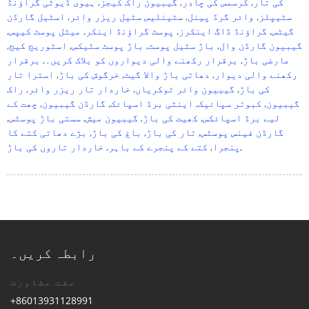
کی تار
,
کرسمس کی چادر
,
گیبیون راک کیجز
,
ہیوی ڈیوٹی گراؤنڈ
سٹیپلز
,
وائر گرڈ پینل
,
سٹینلیس سٹیل ریزر وائر
,
اسٹیل گارڈن
گیٹس
,
گراؤنڈ ڈاگ اینکرز
,
پوسٹ گراؤنڈ اینکر
,
میٹل پوسٹ کیپس
,
گیبیون گارڈن وال
,
باڑ سٹیل پوسٹ
,
باڑ پوسٹ سٹیکس
,
اسٹوریج کیج
,
عارضی باڑ
,
برقرار رکھنے والی دیواروں کو بلاک کریں۔
,
برقرار
رکھنے والی دیوار
,
دھاتی باڑ والا گیٹ
,
خرگوش کی باڑ
,
استرا تار
کی باڑ
,
گیبیون وائر ٹوکریاں
,
خاردار تار ریزر وائر
,
راک
گیبیون
,
کبوتر سپائیک
,
اینٹی برڈ اسپائک
,
گارڈن گیبیون
,
چھت کے
لیے برڈ اسپائکس
,
کھیت کی باڑ
,
گیبیون میش
,
سستی باڑ پوسٹس
,
گارڈن فینس پوسٹس
,
تار کی باڑ
,
باغ کی باڑ
,
بڑے دھاتی کتے کا
,
پنجرا
,
کتے کے پنجرے کے باہر
,
خاردار تاروں کی باڑ
رابطہ کریں۔
مفت مشاورت
+86013931128991