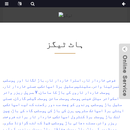
ہاٹ ٹیگز
فوجی خاردار تار
,
استرا خاردار تار
,
باڑ لگانا اور پوسٹس
,
کنسرٹینا وائر
,
سٹینلیس سٹیل برڈ اسپائکس
,
جستی خاردار تار
,
Y پوسٹ
,
خاردار تاروں کی باڑ کا سامان
,
,
سرپل ریزر وائر
اسکوائر میٹل فینس پوسٹ
,
پوسٹ
,
سائن پوسٹ
,
گیٹس گارڈن
,
جستی
سٹیل باڑ پوسٹس
,
پرندوں کو چھت سے دور رکھنے کے لیے اسپائکس
,
اینٹی برڈ اسپائک سٹرپس
,
ہرن کی باڑ کی پوسٹس
,
گاد کی باڑ
,
چین
لنک باڑ پوسٹ
,
برڈ کنٹرول اسپائکس
,
خاردار تار برائے فروخت
,
ریزر وائر
,
سستے دھاتی باڑ پوسٹس
,
شیڈ کے لئے گراؤنڈ سکرو
,
مویشیوں کی باڑ
,
باڑ پوسٹ
,
حفاظتی باڑ پوسٹ
,
پرندوں کے لیے