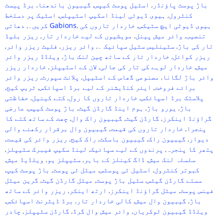
باڑ پوسٹ پاؤنڈر
,
اسٹیل پوسٹ کیپس
,
گیبیون باندھنا
,
برڈ پیسٹ
کنٹرول
,
ہیوی ڈیوٹی لینڈ اسکیپ اسٹیپلس
,
اسٹیک پر دستخط
ہیوی ڈیوٹی ایچ سٹیکس
,
خاردار تاروں کی
,
دھاتی Gabions
کریں۔
,
تنصیب
,
وائر میش پینل
,
مویشیوں کے لیے خاردار تار
,
ریزر بلیڈ
تار کی باڑ
,
سٹینلیس سٹیل سپائیک ۔
,
وائر ریزر
,
فلیٹ ریزر وائر
,
ریزر کوائل
,
خاردار تار کے ساتھ چین لنک باڑ
,
ویلڈڈ ریزر وائر
میش
,
خاردار لوہے کی تار کی جالی
,
لان کے اسٹیپلز
,
خاردار ریزر
وائر باڑ لگانا
,
مصنوعی گھاس کے اسٹیپل
,
پلانٹ سپورٹ
,
ریزر وائر
برائے فروخت
,
ایئر کنڈیشنر کے لیے برڈ اسپائکس
,
ٹریپ کیج
,
پلاسٹک برڈ اسپائکس
,
خاردار تاروں کا رول
,
کتے کینیل
,
حفاظتی
باڑ
,
یورو باڑ
,
ہوم اینڈ گارڈن گیٹ
,
باڑ پوسٹ کیپس
,
عارضی
گراؤنڈ اینکرز
,
گارڈن گیٹ
,
گیبیون راک وال
,
چھت کے ساتھ کتے کا
پنجرا
,
خاردار تاروں کی قیمت
,
گیبیون وال برقرار رکھنے والی
دیوار
,
گیبیون راک
,
گیبیون باسکٹ
,
راک کیج
,
ریزر وائر کی قیمت
,
پتھر کا پنجرہ
,
پرندوں کے لیے سپائیک
,
لینڈ سکیپ فیبرک سٹیپلز
,
سلسلہ لنک میش
,
ڈاگ کینلز کے باہر
,
سٹیپلز یو
,
ویلڈیڈ میش
,
کبوتر کنٹرول
,
اسٹیل ٹی پوسٹس
,
میٹل ٹی پوسٹ
,
باڑ پوسٹ کیپ
,
سستے گارڈن گیٹس
,
سٹیل باڑ پوسٹ
,
میٹل گارڈن گیٹ
,
گرین میٹل
فینس پوسٹ
,
میٹل گراؤنڈ اینکرز
,
ارتھ اینکر
,
ریزر وائر کے ساتھ
باڑ
,
گیبیون وال میش
,
کالی خاردار تار
,
برڈ ڈیٹرنٹ اسپائکس
,
ویلڈڈ گیبیون ٹوکریاں
,
وائر میش وال گرڈ
,
گارڈن سٹیپلز
,
چادر