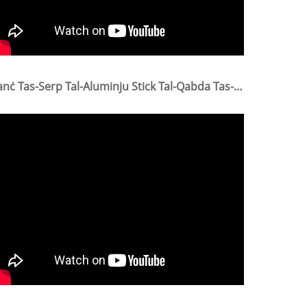
Ganċ Tas-Serp Tal-Aluminju Stick Tal-Qabda Tas-Serp Pinzetti Tal-Manku Tas-Serp