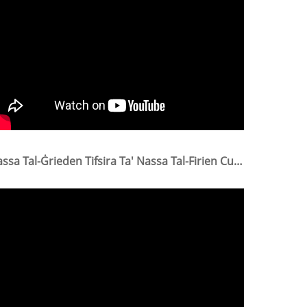
Nassa Tal-Ġrieden Tifsira Ta' Nassa Tal-Firien Custom Home Kitchen Catcher Killer Nasses Tal-Firien