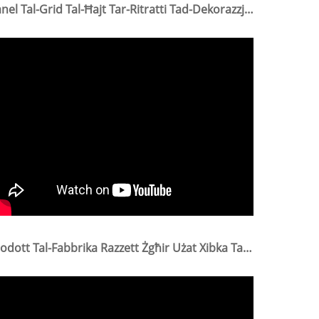
Panel Tal-Grid Tal-Ħajt Tar-Ritratti Tad-Dekorazzjoni Tad-Dar Ta' 35 * 35cm Panel Tal-Grid Tal-Malja Iwweldjata
Prodott Tal-Fabbrika Razzett Żgħir Użat Xibka Tal-Wajer Eżagonali 10mm/xibka Tal-Wajer Eżagonali Tat-Tiġieġ