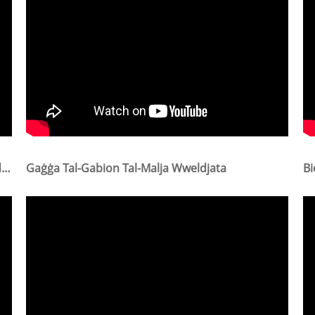
Sticks Tad-Dwieli Tal-Għeneb Post Tat-Trellis Tad-Dwieli
Gaġġa Tal-Gabion Tal-Malja Wweldjata