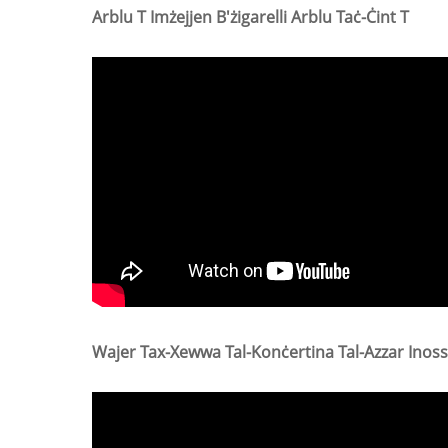
Arblu T Imżejjen B'żigarelli Arblu Taċ-Ċint T