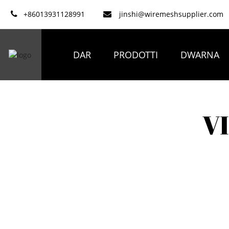
+86013931128991
jinshi@wiremeshsupplier.com
DAR
PRODOTTI
DWARNA
V