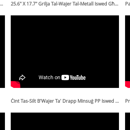
rapp Tal-Pajsaġġ Tal-Ġnien Galvanizzat Sod Staple Użati Biex Jiffissaw It-Turf Mal-Art
25.6" X 17.7" Grilja Tal-Wajer Tal-Metall Iswed Għall-Pannell Tal-Grilja Tar-Ritratti Tal-Ħajt Tal-Grilja Tal-Pannell Tal-Ħajt Tal-Grilja Għad-Dekorazzjoni Tad-Dar
Ċint Tas-Silt B'Wajer Ta' Drapp Minsuġ PP Iswed Użat Għall-Kontroll Tal-Erożjoni Tas-Sediment