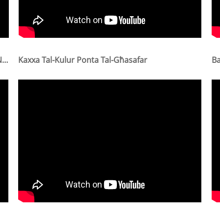
Ċint Elettriku Ta' Denb Tal-Ħanżir Għal Ċint Ta' Nagħaġ Tal-Baqar
Kaxxa Tal-Kulur Ponta Tal-Għasafar
Ba