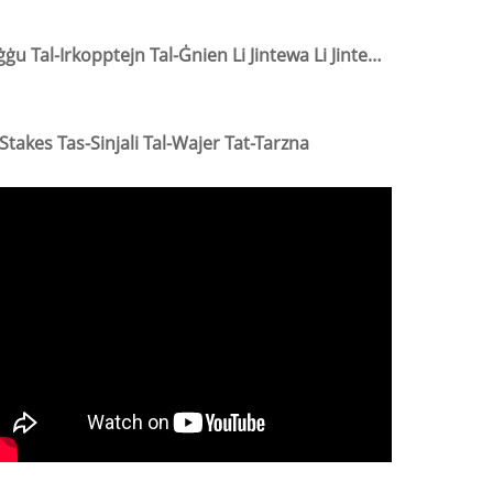
Siġġu Tal-Irkopptejn Tal-Ġnien Li Jintewa Li Jintewa, Bank Tas-Sedil, Ippurgar Tal-Ġnien B'Mankijiet
Stakes Tas-Sinjali Tal-Wajer Tat-Tarzna