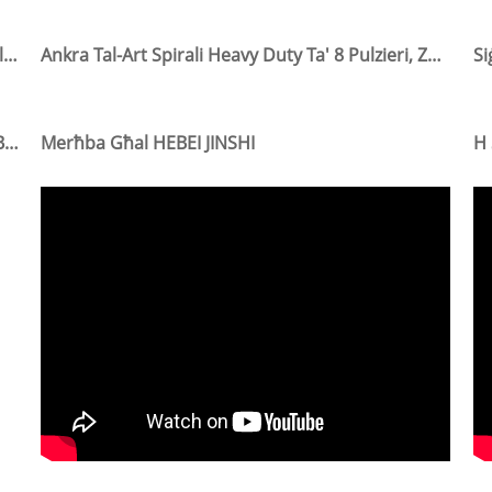
9 Biċċiet Sett Ta' Għodda Tal-Ġnien Professjonali Borża
Ankra Tal-Art Spirali Heavy Duty Ta' 8 Pulzieri, Zokk Għall-Irbit Tal-Klieb
Ganċ Tar-Ragħaj Tal-Metall Immuntat Miżbugħ Bl-Azzar Għal Ornamenti Tal-Ġnien
Merħba Għal HEBEI JINSHI
H 