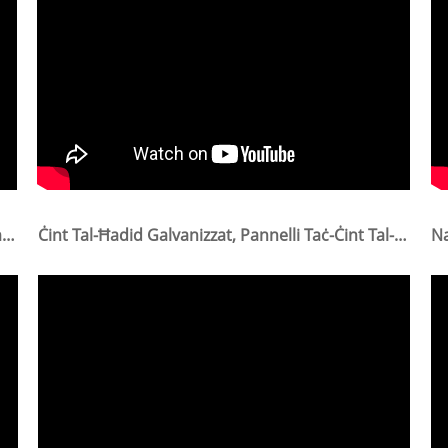
Ċint Temporanju Magħruf Ukoll Bħala Ċnut Temporanju. Dan Iċ-Ċnut Temporanju Huwa Faċli Biex Jiġi Installat U Rilokat
Ċint Tal-Ħadid Galvanizzat, Pannelli Taċ-Ċint Tal-Ħadid, Mudelli Ta' Xtiebi U Ċint Tal-Ħadid