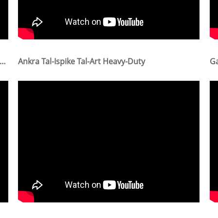
l-Kuruna Tal-Wajer Tal-Metall Ċrieki Tal-Wajer Aħdar Skur Ta' 14-Il Pulzier Għad-Dekorazzjoni Tal-Festival
Ankra Tal-Ispike Tal-Art Heavy-Duty