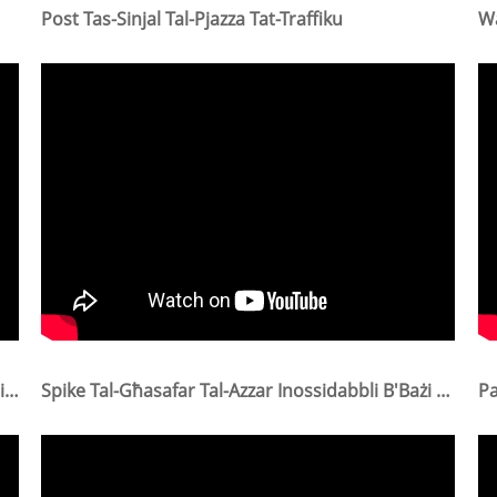
Post Tas-Sinjal Tal-Pjazza Tat-Traffiku
Wa
Wajer Tax-Xewwa Tal-Konċertina Tal-Azzar Inossidabbli
Spike Tal-Għasafar Tal-Azzar Inossidabbli B'Bażi PP