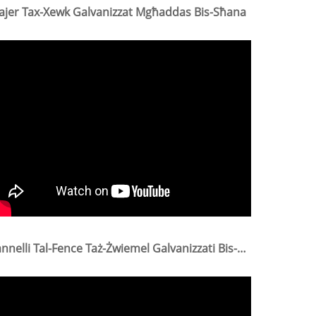
jer Tax-Xewk Galvanizzat Mgħaddas Bis-Sħana
Pannelli Tal-Fence Taż-Żwiemel Galvanizzati Bis-Sħana Panel Tal-Baqar Panel Tan-Nagħaġ