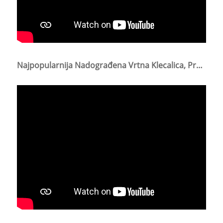
Najpopularnija Nadograđena Vrtna Klecalica, Proširena Plastična Vrtna Klecalica I Sjedalica