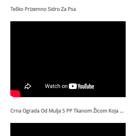
Teško Prizemno Sidro Za Psa
Crna Ograda Od Mulja S PP Tkanom Žicom Koja Se Koristi Za Kontrolu Erozije Sedimenta