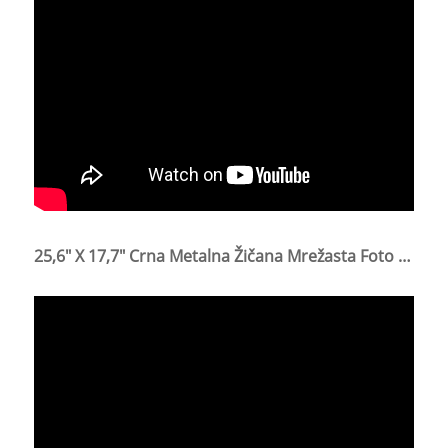
25,6" X 17,7" Crna Metalna Žičana Mrežasta Foto Zidna Ploča S Mrežastom Zidnom Pločom Za Uređenje Doma