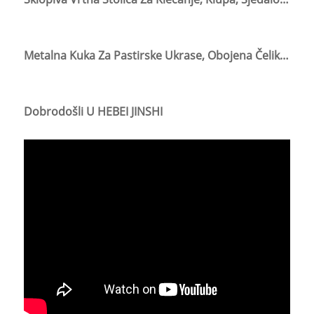
Metalna Kuka Za Pastirske Ukrase, Obojena Čelikom, Sastavljena Od Metala, Za Vrt
Dobrodošli U HEBEI JINSHI