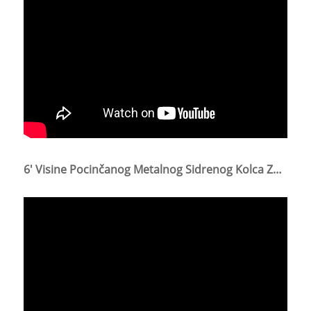
6' Visine Pocinčanog Metalnog Sidrenog Kolca Za Tlo Sidro S Ušicom