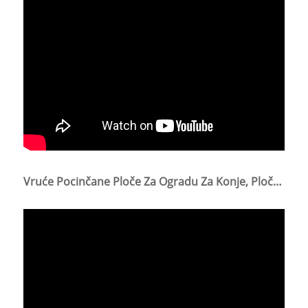
Vruće Pocinčane Ploče Za Ogradu Za Konje, Ploče Za Ogradu Za Stoku, Ploče Za Ogradu Za Ovce