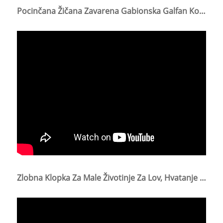
Pocinčana Žičana Zavarena Gabionska Galfan Košara
Zlobna Klopka Za Male Životinje Za Lov, Hvatanje Živih Životinja, Preživljavanje, Kavez Za Miša