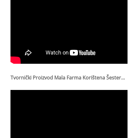
Tvornički Proizvod Mala Farma Korištena Šesterokutna Žičana Mreža 10 Mm/šestokutna Žičana Mreža Za Piletinu