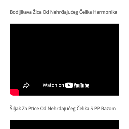
Bodljikava Žica Od Nehrđajućeg Čelika Harmonika
Šiljak Za Ptice Od Nehrđajućeg Čelika S PP Bazom