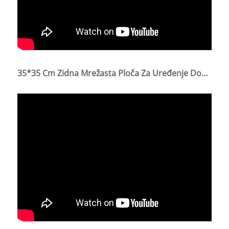
35*35 Cm Zidna Mrežasta Ploča Za Uređenje Doma, Zavarena Mrežasta Ploča