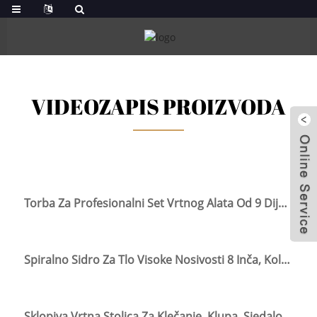
VIDEOZAPIS PROIZVODA
Torba Za Profesionalni Set Vrtnog Alata Od 9 Dijelova
Spiralno Sidro Za Tlo Visoke Nosivosti 8 Inča, Kolac Za Vezivanje Pasa
Sklopiva Vrtna Stolica Za Klečanje, Klupa, Sjedalo, Stolac Za Klečanje S Ručkama