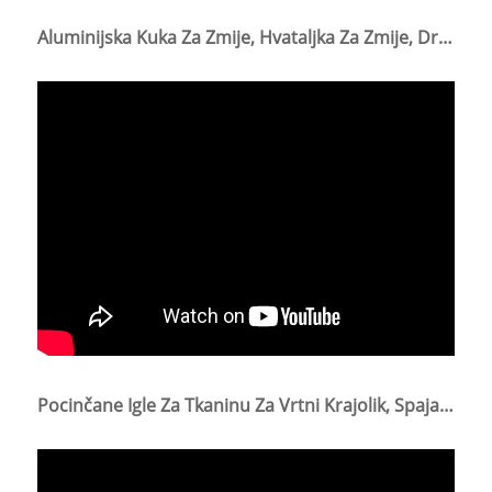
Aluminijska Kuka Za Zmije, Hvataljka Za Zmije, Drška Za Zmije
Pocinčane Igle Za Tkaninu Za Vrtni Krajolik, Spajalice Za Travnjak, Koriste Se Za Pričvršćivanje Travnjaka Na Tlo