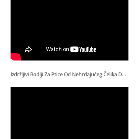
Izdržljivi Bodlji Za Ptice Od Nehrđajućeg Čelika Defender Za Suzbijanje Štetočina