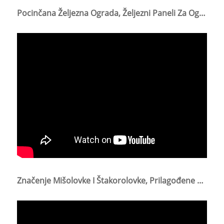
Pocinčana Željezna Ograda, Željezni Paneli Za Ograde, Modeli Vrata I Željezne Ograde
Značenje Mišolovke I Štakorolovke, Prilagođene Hvataljke Za Kućnu Kuhinju I Ubojice Štakorolovki