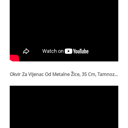
Okvir Za Vijenac Od Metalne Žice, 35 Cm, Tamnozeleni Žičani Prstenovi Za Festivalski Ukras