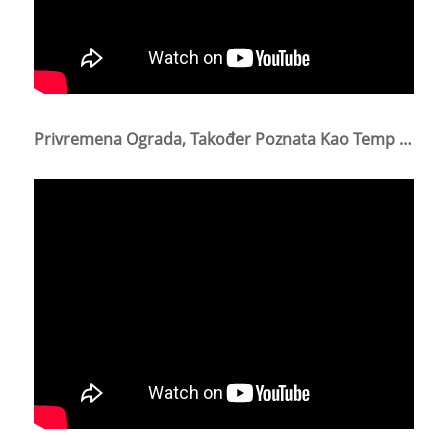
Privremena Ograda, Također Poznata Kao Temp Fencing. Ova Privremena Ograda Se Lako Postavlja I Premješta.