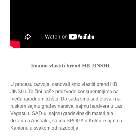
Imamo vlastiti brend HB JINSHI
U procesu razvoja, osnovali smo vlastiti brend HB
JINSHI. To čini naše proizvode konkurentnijima na
međunarodnom tržištu. Do sada smo sudjelovali na
ruskom sajmu građevinarstva, sajmu hardvera u Las
Vegasu u SAD-u, sajmu građevinskih materijala i
dizajna u Australiji, sajmu SPOGA u Kölnu i sajmu u
Kantonu u svakom od razdoblja.