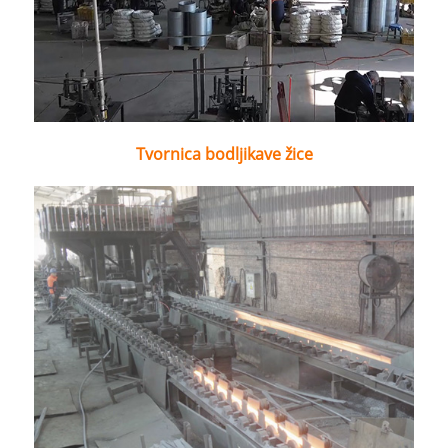
Tvornica bodljikave žice