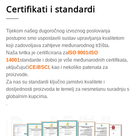
Certifikati i standardi
Tijekom našeg dugoročnog izvoznog poslovanja
postupno smo uspostavili sustav upravljanja kvalitetom
koji zadovoljava zahtjeve međunarodnog tržišta.
Naša tvrtka je certificirana za
ISO 9001
i
ISO
14001
standarde i dobio je više međunarodnih certifikata,
uključujući
CE
i
BSCI
, kao i nekoliko patenata za
proizvode.
Za nas su standardi ključno jamstvo kvalitete i
dosljednosti proizvoda te temelj za nesmetanu suradnju s
globalnim kupcima.
.