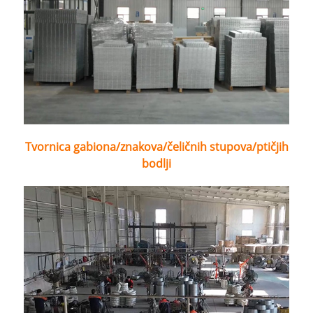
Tvornica gabiona/znakova/čeličnih stupova/ptičjih
bodlji