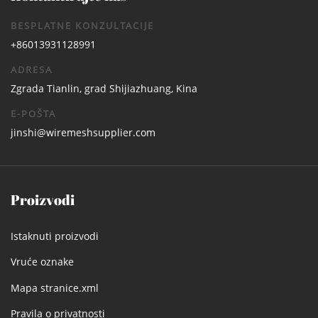
BESPLATNE KONZULTACIJE
+86013931128991
ADRESA
Zgrada Tianlin, grad Shijiazhuang, Kina
E-POŠTA
jinshi@wiremeshsupplier.com
Proizvodi
Istaknuti proizvodi
Vruće oznake
Mapa stranice.xml
Pravila o privatnosti