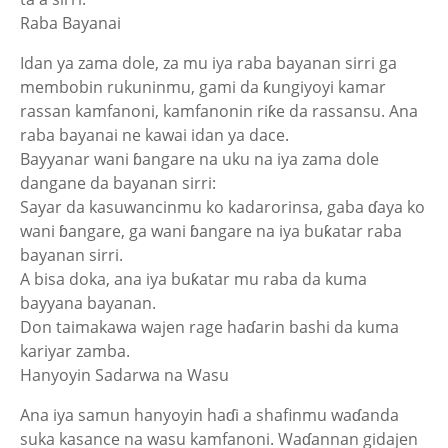
Raba Bayanai
Idan ya zama dole, za mu iya raba bayanan sirri ga
membobin rukuninmu, gami da ƙungiyoyi kamar
rassan kamfanoni, kamfanonin riƙe da rassansu. Ana
raba bayanai ne kawai idan ya dace.
Bayyanar wani ɓangare na uku na iya zama dole
dangane da bayanan sirri:
Sayar da kasuwancinmu ko kadarorinsa, gaba ɗaya ko
wani ɓangare, ga wani ɓangare na iya buƙatar raba
bayanan sirri.
A bisa doka, ana iya buƙatar mu raba da kuma
bayyana bayanan.
Don taimakawa wajen rage haɗarin bashi da kuma
kariyar zamba.
Hanyoyin Sadarwa na Wasu
Ana iya samun hanyoyin haɗi a shafinmu waɗanda
suka kasance na wasu kamfanoni. Waɗannan gidajen