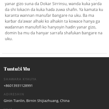
yanar gizo suna da Dokar Sirrinsu, wanda kuka yarda
da shi lokacin da kuka haɗa zuwa shafin. Ya kamata ku
karanta wannan manufar ɓangare na uku. Ba ma
karɓar da'awar alhaki ko alhakin ta kowace hanya ga
waɗannan manufofi ko hanyoyin haɗin yanar gizo,
domin ba mu da hanyar sarrafa shafukan ɓangare na
uku.
Tuntuɓi Mu
SHAWARA KYAUYA
+86013931128991
ADIRESHIN
Ginin Tianlin, Birnin Shijiazhuang, China