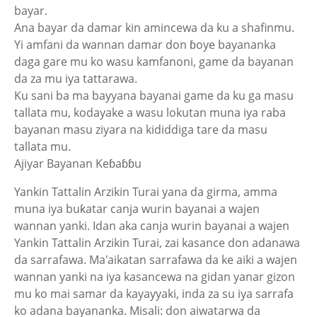
bayar.
Ana bayar da damar kin amincewa da ku a shafinmu.
Yi amfani da wannan damar don ɓoye bayananka
daga gare mu ko wasu kamfanoni, game da bayanan
da za mu iya tattarawa.
Ku sani ba ma bayyana bayanai game da ku ga masu
tallata mu, kodayake a wasu lokutan muna iya raba
bayanan masu ziyara na kididdiga tare da masu
tallata mu.
Ajiyar Bayanan Keɓaɓɓu
Yankin Tattalin Arzikin Turai yana da girma, amma
muna iya buƙatar canja wurin bayanai a wajen
wannan yanki. Idan aka canja wurin bayanai a wajen
Yankin Tattalin Arzikin Turai, zai kasance don adanawa
da sarrafawa. Ma'aikatan sarrafawa da ke aiki a wajen
wannan yanki na iya kasancewa na gidan yanar gizon
mu ko mai samar da kayayyaki, inda za su iya sarrafa
ko adana bayananka. Misali: don aiwatarwa da