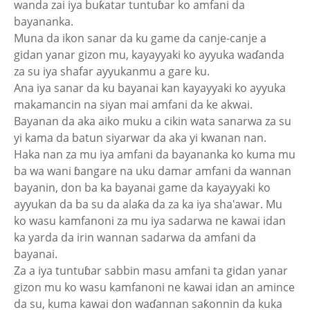
wanda zai iya buƙatar tuntuɓar ko amfani da
bayananka.
Muna da ikon sanar da ku game da canje-canje a
gidan yanar gizon mu, kayayyaki ko ayyuka waɗanda
za su iya shafar ayyukanmu a gare ku.
Ana iya sanar da ku bayanai kan kayayyaki ko ayyuka
makamancin na siyan mai amfani da ke akwai.
Bayanan da aka aiko muku a cikin wata sanarwa za su
yi kama da batun siyarwar da aka yi kwanan nan.
Haka nan za mu iya amfani da bayananka ko kuma mu
ba wa wani ɓangare na uku damar amfani da wannan
bayanin, don ba ka bayanai game da kayayyaki ko
ayyukan da ba su da alaƙa da za ka iya sha'awar. Mu
ko wasu kamfanoni za mu iya sadarwa ne kawai idan
ka yarda da irin wannan sadarwa da amfani da
bayanai.
Za a iya tuntuɓar sabbin masu amfani ta gidan yanar
gizon mu ko wasu kamfanoni ne kawai idan an amince
da su, kuma kawai don waɗannan saƙonnin da kuka