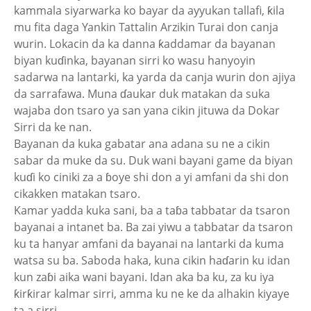
kammala siyarwarka ko bayar da ayyukan tallafi, ƙila
mu fita daga Yankin Tattalin Arzikin Turai don canja
wurin. Lokacin da ka danna ƙaddamar da bayanan
biyan kuɗinka, bayanan sirri ko wasu hanyoyin
sadarwa na lantarki, ka yarda da canja wurin don ajiya
da sarrafawa. Muna ɗaukar duk matakan da suka
wajaba don tsaro ya san yana cikin jituwa da Dokar
Sirri da ke nan.
Bayanan da kuka gabatar ana adana su ne a cikin
sabar da muke da su. Duk wani bayani game da biyan
kuɗi ko ciniki za a ɓoye shi don a yi amfani da shi don
cikakken matakan tsaro.
Kamar yadda kuka sani, ba a taɓa tabbatar da tsaron
bayanai a intanet ba. Ba zai yiwu a tabbatar da tsaron
ku ta hanyar amfani da bayanai na lantarki da kuma
watsa su ba. Saboda haka, kuna cikin haɗarin ku idan
kun zaɓi aika wani bayani. Idan aka ba ku, za ku iya
ƙirƙirar kalmar sirri, amma ku ne ke da alhakin kiyaye
ta a sirri.