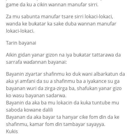
game da ku a cikin wannan manufar sirri.
Za mu sabunta manufar tsare sirri lokaci-lokaci,
wanda ke buƙatar ka sake duba wannan manufar
lokaci-lokaci.
Tarin bayanai
Aikin gidan yanar gizon na iya buƙatar tattarawa da
sarrafa waɗannan bayanai:
Bayanin ziyartar shafinmu ko duk wani albarkatun da
aka yi amfani da su a shafinmu ba a iyakance su ga
bayanan wuri da zirga-zirga ba, shafukan yanar gizo
ko wasu bayanan sadarwa.
Bayanin da aka ba mu lokacin da kuka tuntube mu
saboda kowane dalili
Bayanan da aka bayar ta hanyar cike fom ɗin da ke
shafinmu, kamar fom ɗin tambayar sayayya.
Kukis