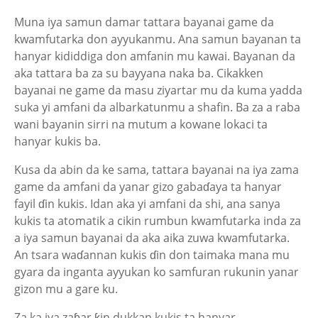
Muna iya samun damar tattara bayanai game da
kwamfutarka don ayyukanmu. Ana samun bayanan ta
hanyar kididdiga don amfanin mu kawai. Bayanan da
aka tattara ba za su bayyana naka ba. Cikakken
bayanai ne game da masu ziyartar mu da kuma yadda
suka yi amfani da albarkatunmu a shafin. Ba za a raba
wani bayanin sirri na mutum a kowane lokaci ta
hanyar kukis ba.
Kusa da abin da ke sama, tattara bayanai na iya zama
game da amfani da yanar gizo gabaɗaya ta hanyar
fayil ɗin kukis. Idan aka yi amfani da shi, ana sanya
kukis ta atomatik a cikin rumbun kwamfutarka inda za
a iya samun bayanai da aka aika zuwa kwamfutarka.
An tsara waɗannan kukis ɗin don taimaka mana mu
gyara da inganta ayyukan ko samfuran rukunin yanar
gizon mu a gare ku.
Za ka iya zaɓar ƙin dukkan kukis ta hanyar