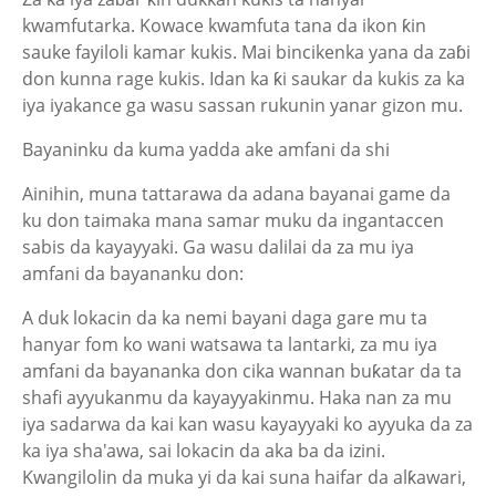
kwamfutarka. Kowace kwamfuta tana da ikon ƙin
sauke fayiloli kamar kukis. Mai bincikenka yana da zaɓi
don kunna rage kukis. Idan ka ƙi saukar da kukis za ka
iya iyakance ga wasu sassan rukunin yanar gizon mu.
Bayaninku da kuma yadda ake amfani da shi
Ainihin, muna tattarawa da adana bayanai game da
ku don taimaka mana samar muku da ingantaccen
sabis da kayayyaki. Ga wasu dalilai da za mu iya
amfani da bayananku don:
A duk lokacin da ka nemi bayani daga gare mu ta
hanyar fom ko wani watsawa ta lantarki, za mu iya
amfani da bayananka don cika wannan buƙatar da ta
shafi ayyukanmu da kayayyakinmu. Haka nan za mu
iya sadarwa da kai kan wasu kayayyaki ko ayyuka da za
ka iya sha'awa, sai lokacin da aka ba da izini.
Kwangilolin da muka yi da kai suna haifar da alƙawari,