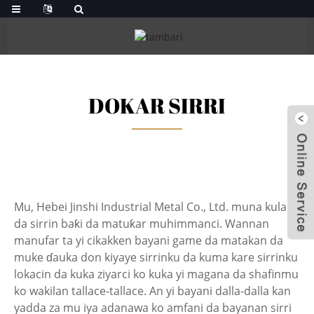
DOKAR SIRRI
Mu, Hebei Jinshi Industrial Metal Co., Ltd. muna kula
da sirrin baƙi da matuƙar muhimmanci. Wannan
manufar ta yi cikakken bayani game da matakan da
muke ɗauka don kiyaye sirrinku da kuma kare sirrinku
lokacin da kuka ziyarci ko kuka yi magana da shafinmu
ko wakilan tallace-tallace. An yi bayani dalla-dalla kan
yadda za mu iya adanawa ko amfani da bayanan sirri