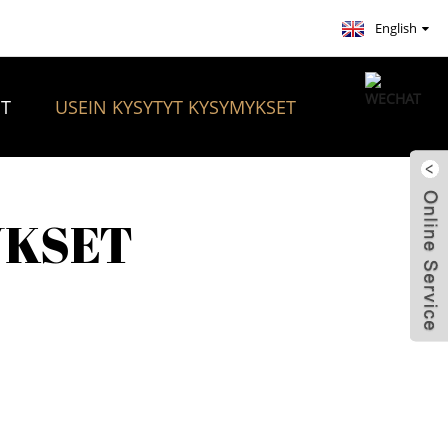
English
ET
USEIN KYSYTYT KYSYMYKSET
YKSET