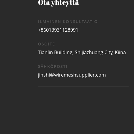
Ota yhteyttä
ILMAINEN KONSULTAATIO
+86013931128991
OSOITE
Tianlin Building, Shijiazhuang City, Kiina
SÄHKÖPOSTI
jinshi@wiremeshsupplier.com