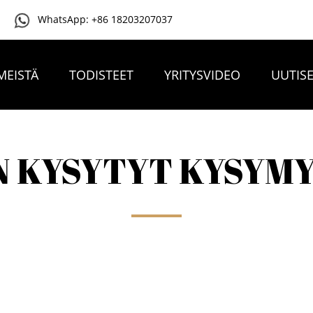
WhatsApp: +86 18203207037
MEISTÄ
TODISTEET
YRITYSVIDEO
UUTIS
OTA YHTEYTTÄ
N KYSYTYT KYSYM