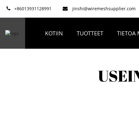
+86013931128991
jinshi@wiremeshsupplier.com
KOTIIN
TUOTTEET
TIETOA 
USEI