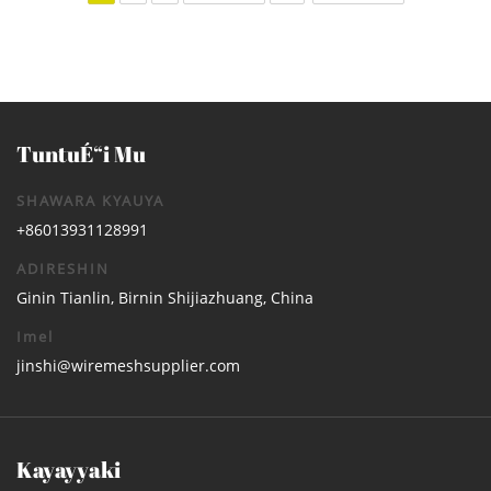
TuntuÉ“i Mu
SHAWARA KYAUYA
+86013931128991
ADIRESHIN
Ginin Tianlin, Birnin Shijiazhuang, China
Imel
jinshi@wiremeshsupplier.com
Kayayyaki