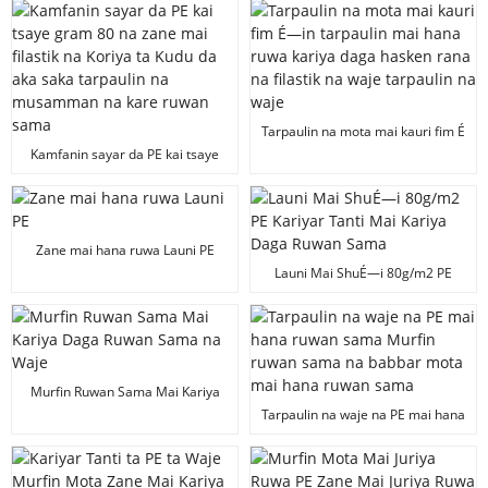
hana ruwa na laima 8x10m
hana ruwa shiga, yadi mai jure
wa datti ...
Tarpaulin na mota mai kauri fim É
—in tarpaulin mai hana ruwa
Kamfanin sayar da PE kai tsaye
kariya daga hasken rana na
gram 80 na zane mai filastik na
filastik na waje tarpaulin na waje
Koriya ta Kudu da aka saka
tarpaulin na musamman na kare
ruwan sama
Zane mai hana ruwa Launi PE
Launi Mai ShuÉ—i 80g/m2 PE
Kariyar Tanti Mai Kariya Daga
Ruwan Sama
Murfin Ruwan Sama Mai Kariya
Daga Ruwan Sama na Waje
Tarpaulin na waje na PE mai hana
ruwan sama Murfin ruwan sama
na babbar mota mai hana ruwan
sama