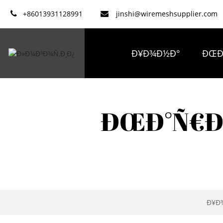
+86013931128991
jinshi@wiremeshsupplier.com
Ð¥Ð¾Ð½Ð°
ÐŒÐ
ÐŒÐ°Ñ€Ðº
Ð¡Ð°Ð²Ð¾Ð»Ò³Ð¾Ð¸ Ð·
Ð¥Ð