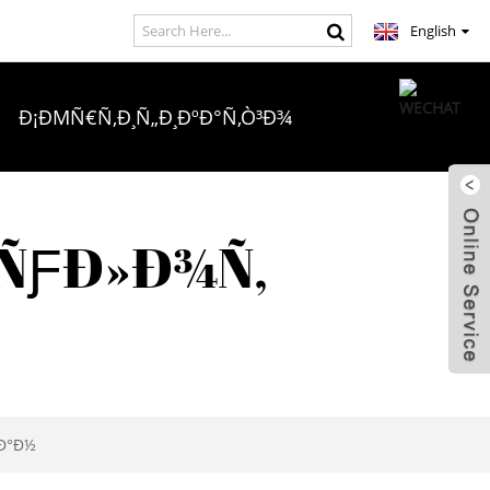
English
Ð¡ÐΜÑ€Ñ‚Ð¸Ñ„Ð¸ÐºÐ°Ñ‚Ò³Ð¾
€Ò³Ð¾
ÑƑÐ»Ð¾Ñ‚
¾ Ð¼Ð¾ Ñ‚Ð°Ð¼Ð¾Ñ Ð³Ð¸Ñ€ÐΜÐ´
ºÐ°Ð½