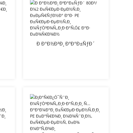
Ð³Ñ€Ð°Ð¼Ð¼
Ð±Ñ€ÐµÐ·ÐµÐ½Ñ‚Ð¸
Ð±Ð¾Ñ„Ñ‚Ð°ÑˆÑƒÐ´Ð°Ð¸
Ñˆ,
Ð¼Ð°Ñ‚Ð¾Ð¸ ÐšÐ¾Ñ€ÐµÑÐ¸
Ò¶Ð°Ð½ÑƒÐ±Ó£ Ð°Ð·
½Ð¸
Ð±Ñ€ÐµÐ·ÐµÐ½Ñ‚Ð¸
Ð°Ñ€Ð¸
Ð Ð°Ð½Ð³Ð¸ ÐºÐ°Ð±ÑƒÐ´
Ñ„Ð°Ñ€Ð¼Ð¾Ð¸ÑˆÐ¸Ð¸
Ð´
80Ð³/Ð¼2 Ð±Ñ€ÐµÐ·ÐµÐ½Ñ‚Ð¸
Ð±Ð¾Ñ€ÐºÐ°ÑˆÐ¸
Ð±ÐµÑ€ÑƒÐ½Ð° Ð°Ð· PE
Ð±Ð¾Ñ€ÐºÐ°ÑˆÐ¸
Ð±Ñ€ÐµÐ·ÐµÐ½Ñ‚Ð¸
Ð±Ð¾Ñ€Ð¾Ð½Ð³Ð°Ñ€
Ð¼ÑƒÒ³Ð¾Ñ„Ð¸Ð·Ð°Ñ‚Ó£ Ð°Ð·
Ð±Ð¾Ñ€Ð¾Ð½