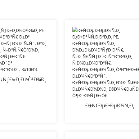
¿ÑƒÐ»Ð¸Ð½Ò³Ð¾Ð¸
Ð¾Ð±Ð¾Ð²Ð°Ñ€ Ð±Ð°
€Ð°Ð±ÑƒÐ½Ð°Ñ„Ñˆ,
¸ Ð±Ð°Ñ€Ð¾Ð¸
Ð±Ñ€ÐµÐ·ÐµÐ½Ñ‚Ð¸
°Ñ‚Ñ€Ò³Ð¾Ð¸
Ð¿Ð»Ð°ÑÑ‚Ð¸ÐºÐ¸Ð¸ PE,
½Ð¾Ð³ÑƒÐ·Ð°Ñ€
Ð±Ñ€ÐµÐ·ÐµÐ½Ñ‚Ð¸
Ñ‚Ð¸Ñ„Ð¾Ð´Ð°
Ð¾Ð±Ð½Ð¾Ð³ÑƒÐ·Ð°Ñ€
Ð²Ð°Ð½Ð´, 8x10Ð¼
Ñ„Ð°Ñ€ÑÑƒÐ´Ð°ÑˆÐ°Ð²Ð¸