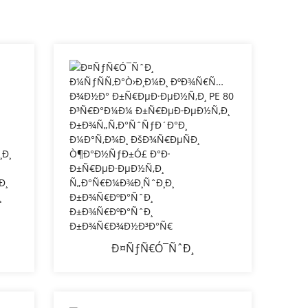
Ð¤ÑƒÑ€Ó¯ÑˆÐ¸
Ð¼ÑƒÑÑ‚Ð°Ò›Ð¸Ð¼Ð¸
ÐºÐ¾Ñ€Ñ…Ð¾Ð½Ð°
,
Ð±Ñ€ÐµÐ·ÐµÐ½Ñ‚Ð¸ PE 80
Ð¸