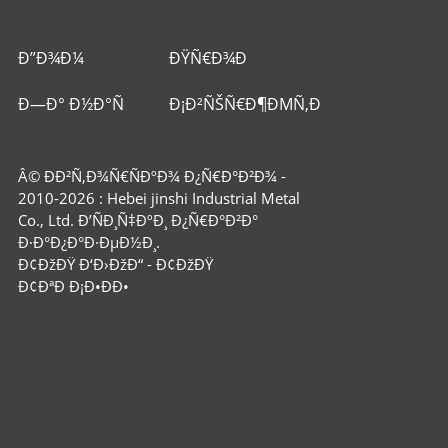
Ð”Ð¾Ð¼
ÐŸÑ€Ð¾Ð
´ÑƑÐºÑ‚Ð¸
Ð—Ð° Ð½Ð°Ñ
Ð¡Ð²ÑŠÑ€Ð¶ÐΜÑ‚ÐΜ
ÑÐΜ Ñ Ð½Ð°Ñ
Â© ÐÐ²Ñ‚Ð¾Ñ€ÑÐºÐ¾ Ð¿Ñ€Ð°Ð²Ð¾ -
2010-2026 : Hebei jinshi Industrial Metal
Co., Ltd. Ð’ÑÐ¸Ñ‡ÐºÐ¸ Ð¿Ñ€Ð°Ð²Ð°
Ð·Ð°Ð¿Ð°Ð·ÐµÐ½Ð¸.
Ð¢ÐžÐŸ Ð‘Ð›ÐžÐ“
-
Ð¢ÐžÐŸ
Ð¢ÐªÐ Ð¡Ð•ÐÐ•