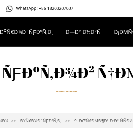
WhatsApp: +86 18203207037
ÐŸÑ€Ð¾Ð´ÑƑÐºÑ‚Ð¸
Ð—Ð° Ð½Ð°Ñ
Ð¡ÐΜÑ€
Ð°Ð½Ð¸ÑÑ‚Ð°
ÐÐŽÐ’Ð˜ÐÐ˜
Ð§ÐΜÑÑ‚Ð¾ Ð
ÑƑÐºÑ‚Ð¾Ð² Ñ†Ð
Ð¡Ð²ÑŠÑ€Ð¶ÐΜÑ‚ÐΜ ÑÐΜ Ñ Ð½Ð°Ñ
¾Ð¼
ÐŸÑ€Ð¾Ð´ÑƑÐºÑ‚Ð¸
9. ÐŒÑ€ÐΜÐ¶Ð° Ð·Ð° ÑÑÐ½