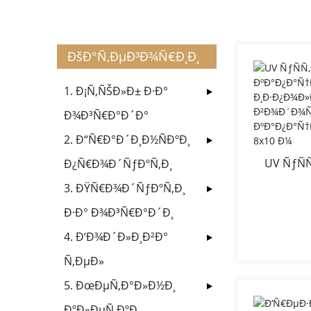
ÐšÐ°Ñ‚ÐµÐ³Ð¾Ñ€Ð¸Ð¸
1. Ð¡Ñ‚ÑŠÐ»Ð± Ð·Ð°
Ð¾Ð³Ñ€Ð°Ð´Ð°
2. Ð“Ñ€Ð°Ð´Ð¸Ð½ÑÐºÐ¸
UV ÑƒÑ
Ð¿Ñ€Ð¾Ð´ÑƒÐºÑ‚Ð¸
Ðº
3. ÐŸÑ€Ð¾Ð´ÑƒÐºÑ‚Ð¸
Ð¸Ð·Ð¿Ð¾
Ð·Ð° Ð¾Ð³Ñ€Ð°Ð´Ð¸
´Ð¾ÑƒÑ
4. Ð‘Ð¾Ð´Ð»Ð¸Ð²Ð°
ÐºÐ°Ð¿Ð
Ñ‚ÐµÐ»
´ÑŠ
5. ÐœÐµÑ‚Ð°Ð»Ð½Ð¸
ÐºÐ»ÐµÑ‚ÐºÐ¸