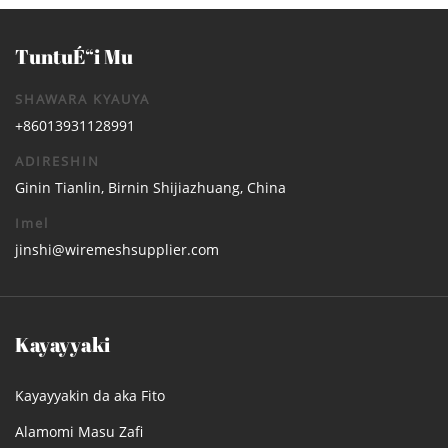
TuntuÉ“i Mu
SHAWARA KYAUYA
+86013931128991
ADIRESHIN
Ginin Tianlin, Birnin Shijiazhuang, China
Imel
jinshi@wiremeshsupplier.com
Kayayyaki
Kayayyakin da aka Fito
Alamomi Masu Zafi