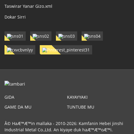
Taswirar Yanar Gizo.xml
Dokar Sirri
GIDA
KAYAYYAKI
GAME DA MU
TUNTUBE MU
Â© HaÆ™Æ™in mallaka - 2010-2026: Kamfanin Hebei jinshi
Industrial Metal Co.,Ltd. An kiyaye duk haÆ™Æ™oÆ™i.