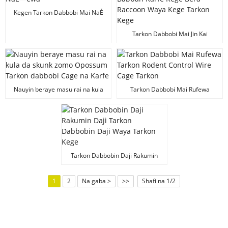
Kegen Tarkon Dabbobi Mai NaÉ
—ewa
Tarkon Dabbobi Mai Jin Kai
Babban Karfe Kege Bera Raccoon
Waya Kege Tarkon Kege
Nauyin beraye masu rai na kula
Tarkon Dabbobi Mai Rufewa
da skunk zomo Opossum Tarkon
Tarkon Rodent Control Wire Cage
dabbobi Cage na Karfe
Tarkon
Tarkon Dabbobin Daji Rakumin
Daji Tarkon Dabbobin Daji Waya
Tarkon Kege
1
2
Na gaba >
>>
Shafi na 1/2