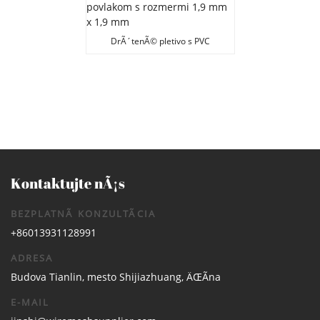
DrÃ´tenÃ© pletivo s PVC
povlakom s rozmermi 1,9 mm x
1,9 mm
Kontaktujte nÃ¡s
BEZPLATNÃ KONZULTÃCIA
+86013931128991
ADRESA
Budova Tianlin, mesto Shijiazhuang, ÄŒÃ­na
E-MAIL