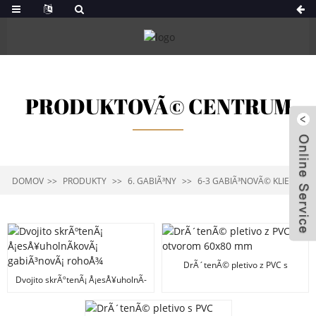
PRODUKTOVÃ© CENTRUM
DOMOV
PRODUKTY
6. GABIÃ³NY
6-3 GABIÃ³NOVÃ© KLIETKY
DrÃ´tenÃ© pletivo z PVC s
otvorom 60x80 mm
Dvojito skrÃºtenÃ¡ Å¡esÅ¥uholnÃ­
kovÃ¡ gabiÃ³novÃ¡ rohoÅ¾