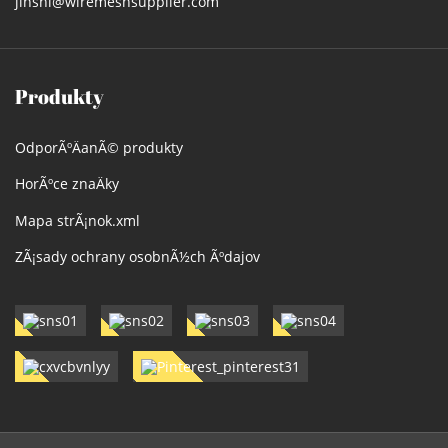
jinshi@wiremeshsupplier.com
Produkty
OdporÃºÄanÃ© produkty
HorÃºce znaÄky
Mapa strÃ¡nok.xml
ZÃ¡sady ochrany osobnÃ½ch Ãºdajov