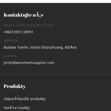
Kontaktujte nÃ¡s
BEZPLATNÃ KONZULTÃCIA
+86013931128991
ADRESA
Budova Tianlin, mesto Shijiazhuang, ÄŒÃ­na
E-MAIL
jinshi@wiremeshsupplier.com
Produkty
OdporÃºÄanÃ© produkty
HorÃºce znaÄky