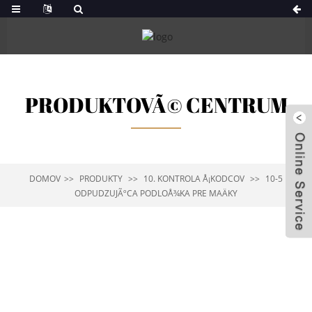
PRODUKTOVÃ© CENTRUM
DOMOV
PRODUKTY
10. KONTROLA Å¡KODCOV
10-5
ODPUDZUJÃºCA PODLOÅ¾KA PRE MAÄKY