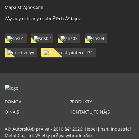
Mapa strÃ¡nok.xml
ZÃ¡sady ochrany osobnÃ½ch Ãºdajov
DOMOV
PRODUKTY
O NÃ¡S
KONTAKTUJTE NÃ¡S
Â© AutorskÃ© prÃ¡va - 2010 â€“ 2026: Hebei jinshi Industrial
Metal Co., Ltd. VÅ¡etky prÃ¡va vyhradenÃ©.