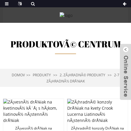
PRODUKTOVÃ© CENTRUM
DOMOV
PRODUKTY
2. ZÃ¡HRADNÃ© PRODUKTY
2-7
ZÃ¡HRADNÃ½ DRÅ¾IAK
ZÃ¡vesnÃ½ drÅ¾iak na
ZÃ¡hradnÃ© konzoly DrÅ¾iak na