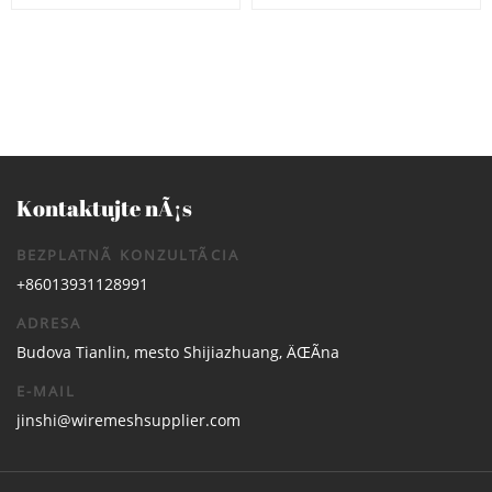
kvetinovÃ½ kÃ´Å¡ s hÃ¡kom,
kvety Crook Lucerna LiatinovÃ½
liatinovÃ½ nÃ¡stennÃ½ drÅ¾iak
nÃ¡stennÃ½ drÅ¾iak
Kontaktujte nÃ¡s
BEZPLATNÃ KONZULTÃCIA
+86013931128991
ADRESA
Budova Tianlin, mesto Shijiazhuang, ÄŒÃ­na
E-MAIL
jinshi@wiremeshsupplier.com