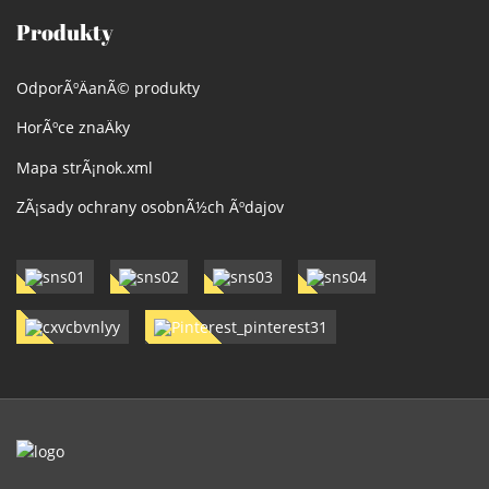
Produkty
OdporÃºÄanÃ© produkty
HorÃºce znaÄky
Mapa strÃ¡nok.xml
ZÃ¡sady ochrany osobnÃ½ch Ãºdajov