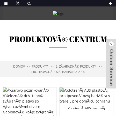
PRODUKTOVÃ© CENTRUM
DOMOV
PRODUKTY
2. ZÃ¡HRADNÃ© PRODUKTY
PROTIPOVODÅˆOVÃ¡ BARIÃ©RA 2-16
VodotesnÃ¡ ABS plastovÃ¡
protipovodÅˆovÃ¡ bariÃ©ra v