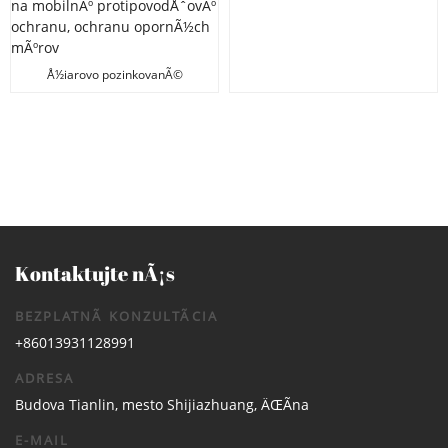
tvare L pre domÃ¡cu ochranu
Å½iarovo pozinkovanÃ©
Å¾eleznÃ© drÃ´tenÃ©
zvÃ¡ranÃ© pletivo so
Å¡tvorcovÃ½mi otvormi
GabionovÃ© koÅ¡e zvÃ¡ranÃ© na
mobilnÃº protipovodÅˆovÃº
ochranu, ochranu opornÃ½ch
mÃºrov
Kontaktujte nÃ¡s
BEZPLATNÃ KONZULTÃCIA
+86013931128991
ADRESA
Budova Tianlin, mesto Shijiazhuang, ÄŒÃ­na
E-MAIL