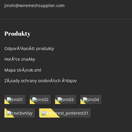
jinshi@wiremeshsupplier.com
Produkty
OdporÃºÄanÃ© produkty
HorÃºce znaÄky
Mapa strÃ¡nok.xml
ZÃ¡sady ochrany osobnÃ½ch Ãºdajov