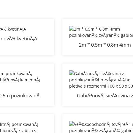
novÃ½ kvetinÃ¡Ä
2m * 0,5m * 0,8m 4mm
pozinkovanÃ½ zvÃ¡ranÃ
gabion
,5m pozinkovanÃ¡
GabiÃ³novÃ¡ sieÅ¥ovina 
anÃ¡ gabiÃ³novÃ¡
pozinkovanÃ©ho zvÃ¡ranÃ
ennÃ¡ klietka
pletiva s rozmermi 100 x 50 