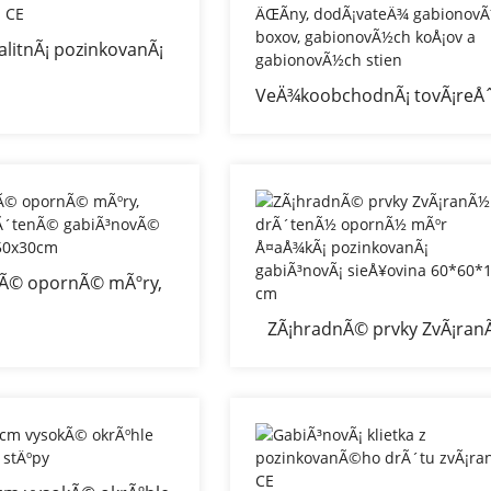
litnÃ¡ pozinkovanÃ¡
gabionovÃ¡ krabica s
VeÄ¾koobchodnÃ¡ tovÃ¡reÅ
rtifikÃ¡tom CE
pozinkovanÃ© zvÃ¡ranÃ
gabiony z ÄŒÃ­ny, dodÃ¡vat
gabionovÃ½ch boxov,
gabionovÃ½ch koÅ¡ov a
gabionovÃ½ch stien
Ã© opornÃ© mÃºry,
vÃ© drÃ´tenÃ©
ZÃ¡hradnÃ© prvky ZvÃ¡ran
Ã³novÃ© klietky
drÃ´tenÃ½ opornÃ½ mÃº
00x50x30cm
Å¤aÅ¾kÃ¡ pozinkovanÃ¡
gabiÃ³novÃ¡ sieÅ¥ovina
60*60*100 cm