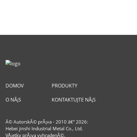
DOMOV
PRODUKTY
O NÃ¡S
KONTAKTUJTE NÃ¡S
Â© AutorskÃ© prÃ¡va - 2010 â€“ 2026:
Hebei jinshi Industrial Metal Co., Ltd.
VÅ¡etky prÃ¡va vyhradenÃ©.