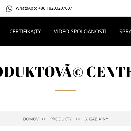
WhatsApp: +86 18203207037
CERTIFIKÃ¡TY
VIDEO SPOLOÄNOSTI
SPRÃ
KONTAKTUJTE NÃ¡S
ODUKTOVÃ© CENT
DOMOV
PRODUKTY
6. GABIÃ³NY