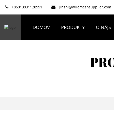
+86013931128991
jinshi@wiremeshsupplier.com
DOMOV
PRODUKTY
O NÃ¡S
PR