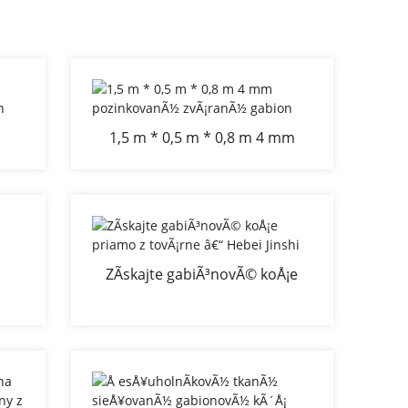
1,5 m * 0,5 m * 0,8 m 4 mm
½
pozinkovanÃ½ zvÃ¡ranÃ½
gabion
ZÃ­skajte gabiÃ³novÃ© koÅ¡e
z
priamo z tovÃ¡rne â€“ Hebei
©ho
Jinshi
x 50