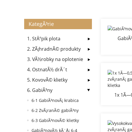
KategÃ³rie
GabiÃ³
1. StÄºpik plota
2. ZÃ¡hradnÃ© produkty
3. VÃ½robky na oplotenie
4. OstnatÃ½ drÃ´t
5. KovovÃ© klietky
6. GabiÃ³ny
1x 1Ã—0
6-1 GabiÃ³novÃ¡ krabica
zvÃ¡r
kam
6-2 ZvÃ¡ranÃ© gabiÃ³ny
6-3 GabiÃ³novÃ© klietky
GabiÃ³novÃ½ kÃ´Å¡ 6-4