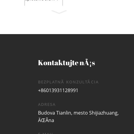
VCE/KOZY/
K...
Kontaktujte nÃ¡s
BEZPLATNÃ KONZULTÃCIA
+86013931128991
ADRESA
Budova Tianlin, mesto Shijiazhuang,
ÄŒÃ­na