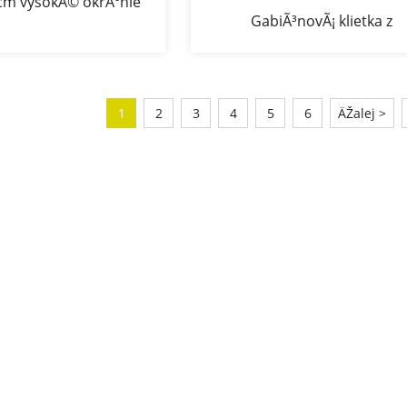
 cm vysokÃ© okrÃºhle
GabiÃ³novÃ¡ klietka z
onovÃ© stÄºpy
pozinkovanÃ©ho drÃ´tu
zvÃ¡ranÃ¡ CE
1
2
3
4
5
6
ÄŽalej >