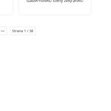
GabiÃ³novÃ© steny zvÃ¡ranÃ©
gabiÃ³novÃ© boxy
>>
Strana 1 / 38