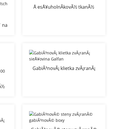
Å esÅ¥uholnÃ­kovÃ½ tkanÃ½
sieÅ¥ovanÃ½ gabionovÃ½ kÃ´Å¡
ˆ na
©
eÄ¾
GabiÃ³novÃ¡ klietka zvÃ¡ranÃ¡
sieÅ¥ovina Galfan
Ã½
r