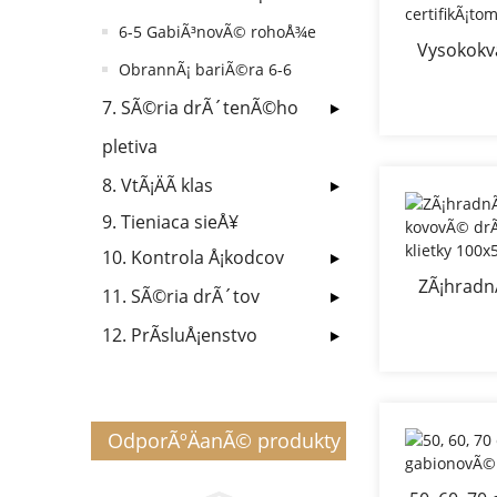
6-5 GabiÃ³novÃ© rohoÅ¾e
Vysokokva
ObrannÃ¡ bariÃ©ra 6-6
zvÃ¡ranÃ¡ 
ce
7. SÃ©ria drÃ´tenÃ©ho
pletiva
8. VtÃ¡ÄÃ­ klas
9. Tieniaca sieÅ¥
10. Kontrola Å¡kodcov
ZÃ¡hradn
11. SÃ©ria drÃ´tov
kovo
12. PrÃ­sluÅ¡enstvo
gabi
1
OdporÃºÄanÃ© produkty