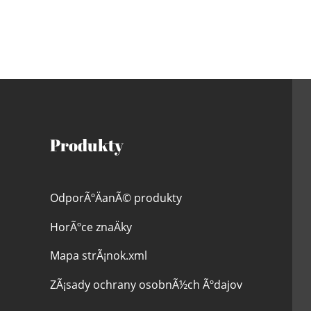
Produkty
OdporÃºÄanÃ© produkty
HorÃºce znaÄky
Mapa strÃ¡nok.xml
ZÃ¡sady ochrany osobnÃ½ch Ãºdajov