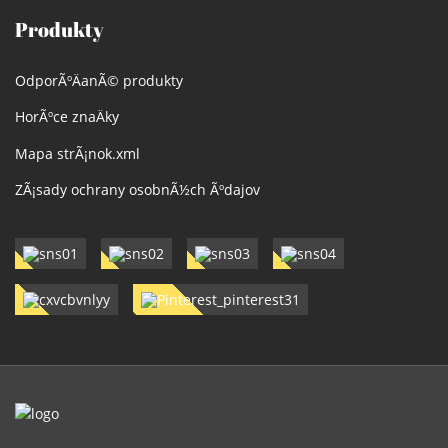
Produkty
OdporÃºÄanÃ© produkty
HorÃºce znaÄky
Mapa strÃ¡nok.xml
ZÃ¡sady ochrany osobnÃ½ch Ãºdajov