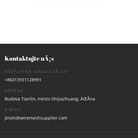
´tenÃ© pletivo, panely na
kompostovanie, preosievanie
zÃ¡hradnÃ½ch listov
Kontaktujte nÃ¡s
BEZPLATNÃ KONZULTÃCIA
+86013931128991
ADRESA
Budova Tianlin, mesto Shijiazhuang, ÄŒÃ­na
E-MAIL
jinshi@wiremeshsupplier.com