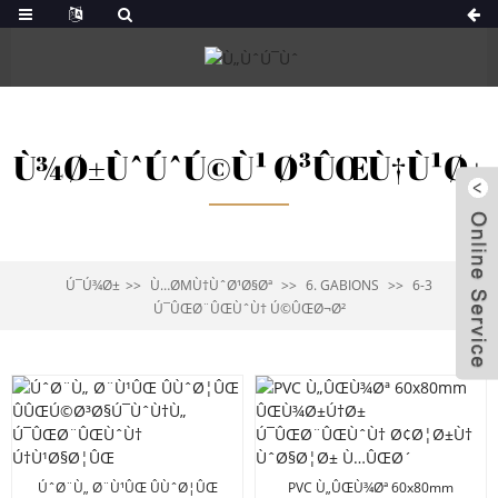
Ù¾Ø±ÙˆÚˆÚ©Ù¹ Ø³ÛŒÙ†Ù¹Ø±
Ú¯Ú¾Ø±
Ù…ØΜÙ†ÙˆØ¹Ø§Øª
6. GABIONS
6-3
Ú¯ÛŒØ¨ÛŒÙˆÙ† Ú©ÛŒØ¬Ø²
ÚˆØ¨Ù„ Ø¨Ù¹ÛŒ ÛÙˆØ¦ÛŒ
PVC Ù„ÛŒÙ¾Øª 60x80mm