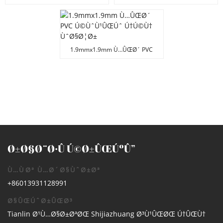
ÛÛŒÚ©Ø³Ø§Ú¯ÙˆÙ†Ù„
ÛŒÙ¾Ø±Ú†Ø±
Ú¯ÛŒØ¨ÛŒÙˆÙ† Ú†Ù¹Ø§Ø¦ÛŒ
Ú¯ÛŒØ¨ÛŒÙˆÙ† Ø¢Ø¦Ø±Ù†
ÙˆØ§Ø¦Ø± Ù…ÛŒØ´
1.9mmx1.9mm Ù…ÛŒØ´ PVC
Ú©ÙˆÙ¹ÛŒÚˆ Ú†Ú©Ù†
ÙˆØ§Ø¦Ø±
Ø±Ø§Ø¨Ø·Û Ú©Ø±ÛŒÚºÛ”
Ù…ÙØª Ù…Ø´Ø§ÙˆØ±Øª
+86013931128991
Ø§ÛŒÚˆØ±ÛŒØ³
Tianlin Ø¹Ù…Ø§Ø±ØªØŒ Shijiazhuang Ø³Ù¹ÛŒØŒ Ú†ÛŒÙ†