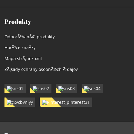
Produkty
OdporÃºÄanÃ© produkty
HorÃºce znaÄky
Mapa strÃ¡nok.xml
ZÃ¡sady ochrany osobnÃ½ch Ãºdajov