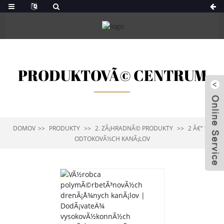
PRODUKTOVÃ© CENTRUM
DOMOV
PRODUKTY
2. ZÃ¡HRADNÃ© PRODUKTY
2 Â€“ 16
ODTOKOVÃ½CH KANÃ¡LOV