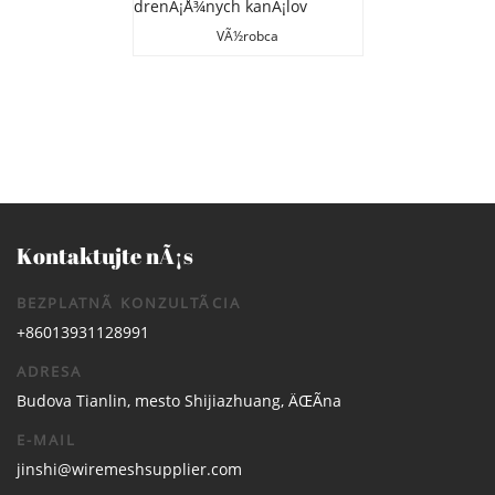
VÃ½robca
polymÃ©rbetÃ³novÃ½ch
drenÃ¡Å¾nych kanÃ¡lov |
DodÃ¡vateÄ¾
vysokovÃ½konnÃ½ch
drenÃ¡Å¾nych kanÃ¡lov
Kontaktujte nÃ¡s
BEZPLATNÃ KONZULTÃCIA
+86013931128991
ADRESA
Budova Tianlin, mesto Shijiazhuang, ÄŒÃ­na
E-MAIL
jinshi@wiremeshsupplier.com