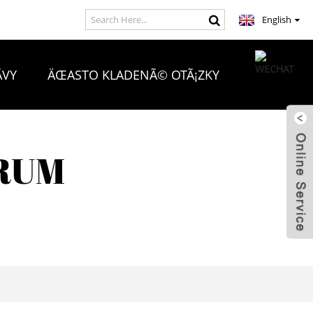
English
VY
ÄŒASTO KLADENÃ© OTÃ¡ZKY
RUM