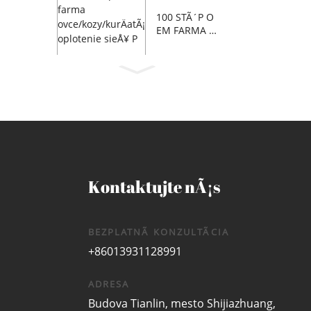
100 STÃ´P O
EM FARMA O
VCE/KOZY/
K...
Kontaktujte nÃ¡s
BEZPLATNÃ KONZULTÃCIA
+86013931128991
ADRESA
Budova Tianlin, mesto Shijiazhuang,