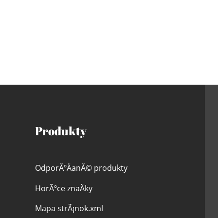
Produkty
OdporÃºÄanÃ© produkty
HorÃºce znaÄky
Mapa strÃ¡nok.xml