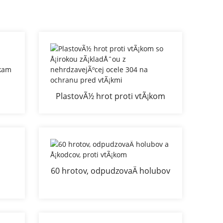
PlastovÃ½ hrot proti vtÃ¡kom
y na
so Å¡irokou zÃ¡kladÅˆou z
 a
nehrdzavejÃºcej ocele 304 na
ochranu pred vtÃ¡kmi
60 hrotov, odpudzovaÄ holubov
a Å¡kodcov, proti vtÃ¡kom
PC
ov