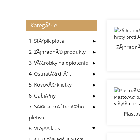
KategÃ³rie
1. StÄºpik plota
ZÃ¡hradnÃ
2. ZÃ¡hradnÃ© produkty
hroty p
3. VÃ½robky na oplotenie
4. OstnatÃ½ drÃ´t
5. KovovÃ© klietky
6. GabiÃ³ny
7. SÃ©ria drÃ´tenÃ©ho
Plasto
pletiva
PlastovÃ©
8. VtÃ¡ÄÃ­ klas
Proti vtÃ¡
8-1 ks zÃ¡kladÅˆa 50 cm