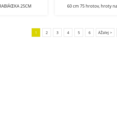
RABIÄŒKA 25CM
60 cm 75 hrotov, hroty n
© bodce na hubenie
vtÃ¡ky, systÃ©m na niÄeni
dcov a vtÃ¡kov
Å¡kodcov proti holubom
1
2
3
4
5
6
ÄŽalej >