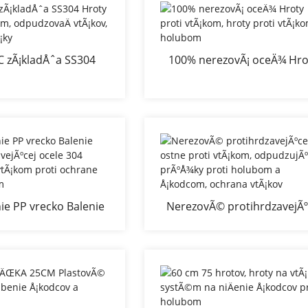
C zÃ¡kladÅˆa SS304
100% nerezovÃ¡ oceÄ¾ Hro
 proti holubom,
proti vtÃ¡kom, hroty prot
Ä vtÃ¡kov, ostne na
vtÃ¡kom a holubom
vtÃ¡ky
nie PP vrecko Balenie
NerezovÃ© protihrdzavejÃ
zavejÃºcej ocele 304
ostne proti vtÃ¡kom,
roti vtÃ¡kom proti
odpudzujÃºce prÃºÅ¾ky pro
ne proti vtÃ¡kom
holubom a Å¡kodcom, ochr
vtÃ¡kov