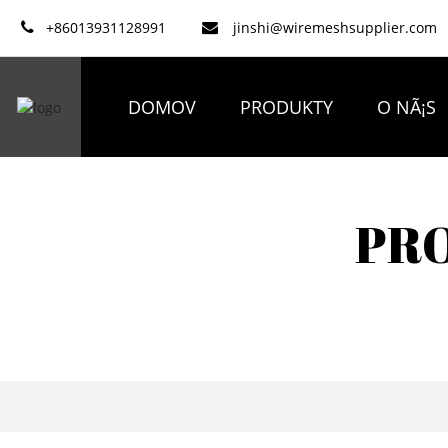
+86013931128991
jinshi@wiremeshsupplier.com
DOMOV
PRODUKTY
O NÃ¡S
PR