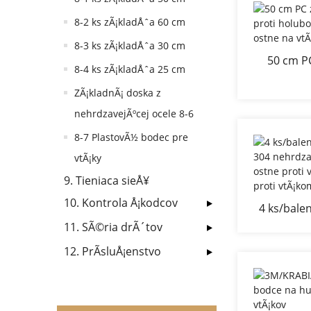
8-2 ks zÃ¡kladÅˆa 60 cm
8-3 ks zÃ¡kladÅˆa 30 cm
50 cm P
8-4 ks zÃ¡kladÅˆa 25 cm
Hroty
ZÃ¡kladnÃ¡ doska z
odpudzova
nehrdzavejÃºcej ocele 8-6
8-7 PlastovÃ½ bodec pre
vtÃ¡ky
9. Tieniaca sieÅ¥
10. Kontrola Å¡kodcov
4 ks/bale
304 nehrd
11. SÃ©ria drÃ´tov
ostne p
12. PrÃ­sluÅ¡enstvo
ochra