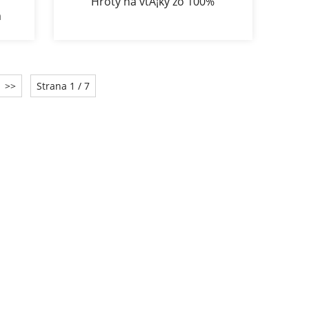
Hroty na vtÃ¡ky zo 100%
a
nehrdzavejÃºcej ocele 304
e
>>
Strana 1 / 7