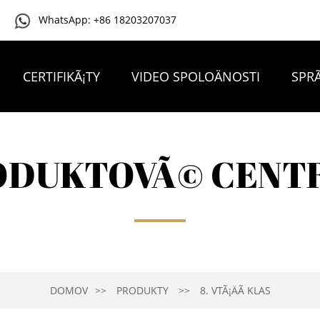
WhatsApp: +86 18203207037
CERTIFIKÃ¡TY
VIDEO SPOLOÄNOSTI
SPRÃ
KONTAKTUJTE NÃ¡S
ODUKTOVÃ© CENT
DOMOV
PRODUKTY
8. VTÃ¡ÄÃ­ KLAS