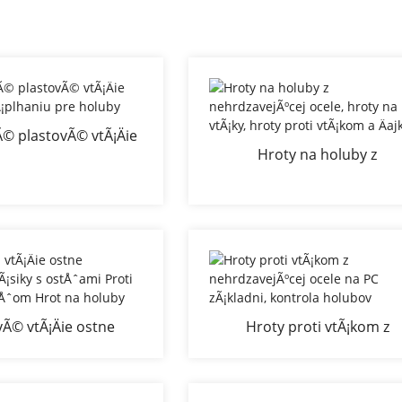
© plastovÃ© vtÃ¡Äie
Hroty na holuby z
roti Å¡plhaniu pre
nehrdzavejÃºcej ocele, hrot
holuby
vtÃ¡ky, hroty proti vtÃ¡kom
Äajkam
vÃ© vtÃ¡Äie ostne
Hroty proti vtÃ¡kom z
 pÃ¡siky s ostÅˆami
nehrdzavejÃºcej ocele na 
ÄÃ­m ostÅˆom Hrot na
zÃ¡kladni, kontrola holub
holuby