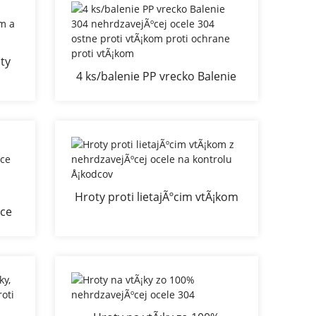
ty
4 ks/balenie PP vrecko Balenie
i
304 nehrdzavejÃºcej ocele 304
ostne proti vtÃ¡kom proti
ochrane proti vtÃ¡kom
Hroty proti lietajÃºcim vtÃ¡kom
ºce
z nehrdzavejÃºcej ocele na
kontrolu Å¡kodcov
ti
ana