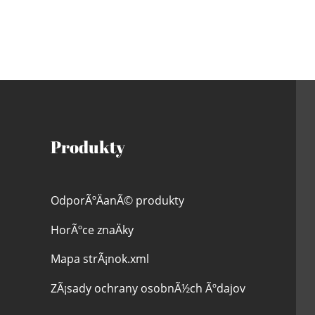
Produkty
OdporÃºÄanÃ© produkty
HorÃºce znaÄky
Mapa strÃ¡nok.xml
ZÃ¡sady ochrany osobnÃ½ch Ãºdajov