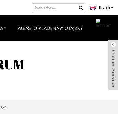
English
VY
ÄŒASTO KLADENÃ© OTÃ¡ZKY
RUM
 6-4