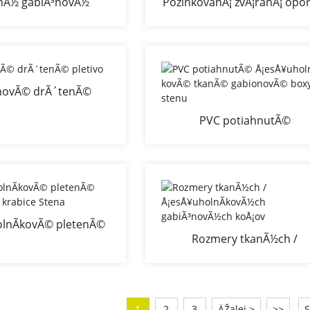
nÃ½ gabiÃ³novÃ½
PozinkovanÃ¡ zvÃ¡ranÃ¡ opo
Ãºr GabiÃ³novÃ½ kÃ
stena z gabiÃ³nov
´Å¡
novÃ© drÃ´tenÃ©
pletivo
PVC potiahnutÃ©
Å¡esÅ¥uholnÃ­kovÃ© tkan
gabionovÃ© boxy na sten
lnÃ­kovÃ© pletenÃ©
Rozmery tkanÃ½ch /
vÃ© krabice Stena
Å¡esÅ¥uholnÃ­kovÃ½ch
gabiÃ³novÃ½ch koÅ¡ov
1
2
3
ÄŽalej >
>>
S