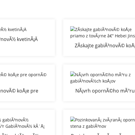
novÃ½ kvetinÃ¡Ä
ZÃ­skajte gabiÃ³novÃ© koÅ
priamo z tovÃ¡rne â€“ Heb
Jinshi
³novÃ© koÅ¡e pre
NÃ¡vrh opornÃ©ho mÃºru
ornÃ© mÃºry
gabiÃ³novÃ½ch koÅ¡ov