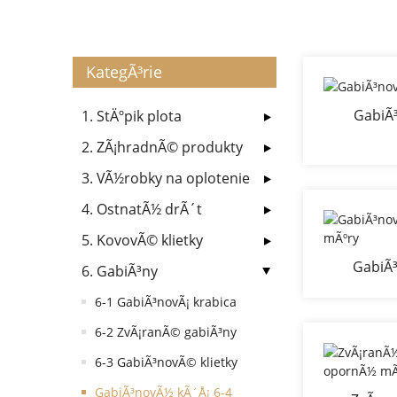
KategÃ³rie
GabiÃ³
1. StÄºpik plota
2. ZÃ¡hradnÃ© produkty
3. VÃ½robky na oplotenie
4. OstnatÃ½ drÃ´t
5. KovovÃ© klietky
GabiÃ
6. GabiÃ³ny
op
6-1 GabiÃ³novÃ¡ krabica
6-2 ZvÃ¡ranÃ© gabiÃ³ny
6-3 GabiÃ³novÃ© klietky
GabiÃ³novÃ½ kÃ´Å¡ 6-4