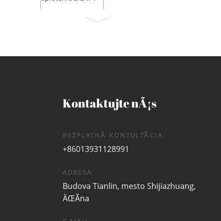
VCE/KOZY/
K...
Kontaktujte nÃ¡s
BEZPLATNÃ KONZULTÃCIA
+86013931128991
ADRESA
Budova Tianlin, mesto Shijiazhuang,
ÄŒÃ­na