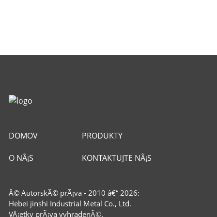
DOMOV
PRODUKTY
O NÃ¡S
KONTAKTUJTE NÃ¡S
Â© AutorskÃ© prÃ¡va - 2010 â€“ 2026:
Hebei jinshi Industrial Metal Co., Ltd.
VÅ¡etky prÃ¡va vyhradenÃ©.