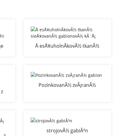
¡e
Å esÅ¥uholnÃ­kovÃ½ tkanÃ½
ei
sieÅ¥ovanÃ½ gabionovÃ½ kÃ´Å¡
PozinkovanÃ½ zvÃ¡ranÃ½
 z
gabion
strojovÃ½ gabiÃ³n