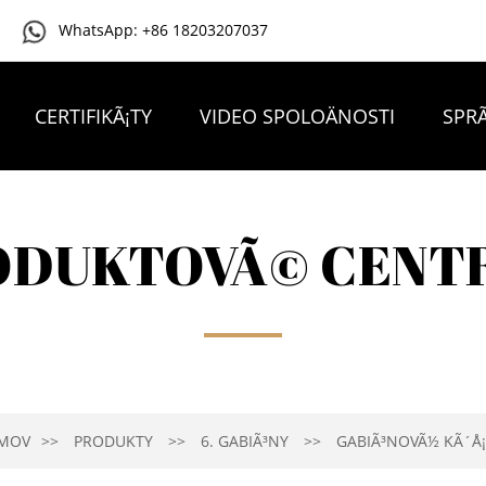
WhatsApp: +86 18203207037
CERTIFIKÃ¡TY
VIDEO SPOLOÄNOSTI
SPRÃ
KONTAKTUJTE NÃ¡S
ODUKTOVÃ© CENT
MOV
PRODUKTY
6. GABIÃ³NY
GABIÃ³NOVÃ½ KÃ´Å¡