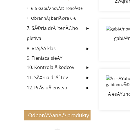
ZvÃ¡ra
opornÃ½ m
6-5 GabiÃ³novÃ© rohoÅ¾e
ObrannÃ¡ bariÃ©ra 6-6
7. SÃ©ria drÃ´tenÃ©ho
pletiva
gabiÃ³
8. VtÃ¡ÄÃ­ klas
9. Tieniaca sieÅ¥
10. Kontrola Å¡kodcov
11. SÃ©ria drÃ´tov
12. PrÃ­sluÅ¡enstvo
Å esÅ¥uho
gabiono
OdporÃºÄanÃ© produkty