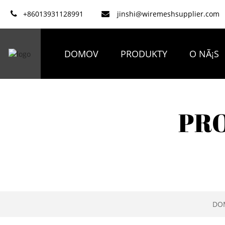
+86013931128991
jinshi@wiremeshsupplier.com
DOMOV
PRODUKTY
O NÃ¡S
PR
DO