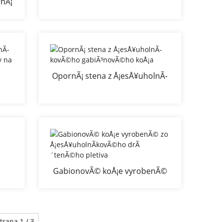
rnÃ¡
OpornÃ¡ stena z Å¡esÅ¥uholnÃ­
kovÃ©ho gabiÃ³novÃ©ho koÅ¡a
Ã©
u
GabionovÃ© koÅ¡e vyrobenÃ©
zo Å¡esÅ¥uholnÃ­kovÃ©ho drÃ
´tenÃ©ho pletiva
trana 1 / 3