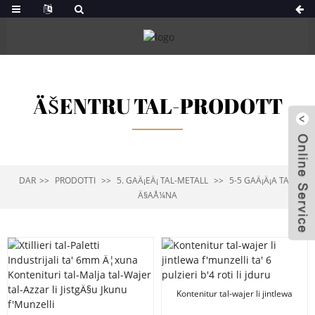
ÄŠENTRU TAL-PRODOTT
DAR
PRODOTTI
5. GAÄ¡EÄ¡ TAL-METALL
5-5 GAÄ¡Ä¡A TAL-
Ä§AÅ¼NA
Kontenitur tal-wajer li jintlewa
f'munzelli ta' 6 pulzieri b'4 roti li