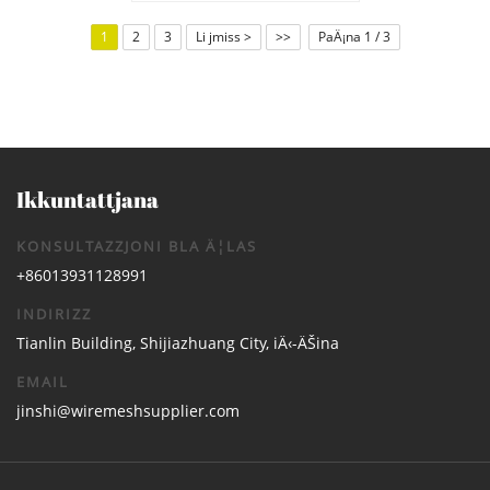
kontenitur tal-malja tal-wajer
1
2
3
Li jmiss >
>>
PaÄ¡na 1 / 3
Ikkuntattjana
KONSULTAZZJONI BLA Ä¦LAS
+86013931128991
INDIRIZZ
Tianlin Building, Shijiazhuang City, iÄ‹-ÄŠina
EMAIL
jinshi@wiremeshsupplier.com