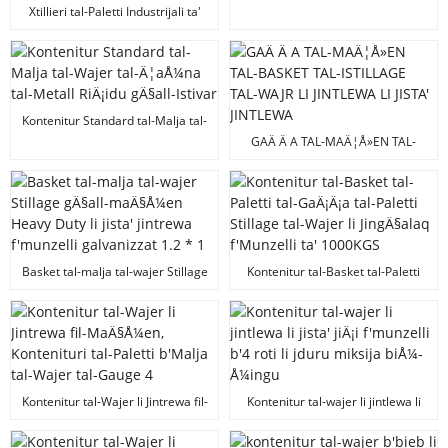
jduru
Xtillieri tal-Paletti Industrijali ta'
6mm Ä¦xuna Kontenituri tal-
Malja tal-Wajer tal-Azzar li
JistgÄ§u Jkunu f'Munzelli
Kontenitur Standard tal-Malja tal-
Wajer tal-Ä¦aÅ¼na tal-Metall
GAÄ Ä A TAL-MAÄ¦Å»EN TAL-
RiÄ¡idu gÄ§all-Istivar
BASKET TAL-ISTILLAGE TAL-WAJR
LI JINTLEWA LI JISTA' JINTLEWA
Basket tal-malja tal-wajer Stillage
Kontenitur tal-Basket tal-Paletti
gÄ§all-maÄ§Å¼en Heavy Duty li
tal-GaÄ¡Ä¡a tal-Paletti Stillage tal-
jista' jintrewa f'munzelli
Wajer li JingÄ§alaq f'Munzelli ta'
galvanizzat 1.2 * 1
1000KGS
Kontenitur tal-Wajer li Jintrewa fil-
Kontenitur tal-wajer li jintlewa li
MaÄ§Å¼en, Kontenituri tal-Paletti
jista' jiÄ¡i f'munzelli b'4 roti li
b'Malja tal-Wajer tal-Gauge 4
jduru miksija biÅ¼-Å¼ingu