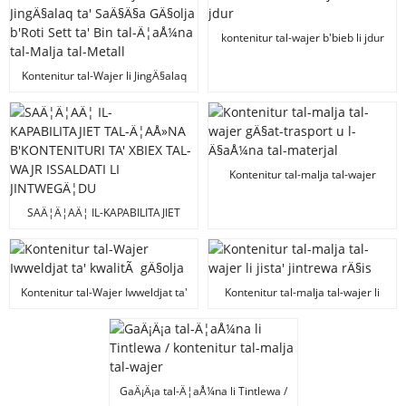
kontenitur tal-wajer b'bieb li jdur
Kontenitur tal-Wajer li JingÄ§alaq
ta' SaÄ§Ä§a GÄ§olja b'Roti Sett
ta' Bin tal-Ä¦aÅ¼na tal-Malja tal-
Metall
Kontenitur tal-malja tal-wajer
gÄ§at-trasport u l-Ä§aÅ¼na tal-
materjal
SAÄ¦Ä¦AÄ¦ IL-KAPABILITAJIET
TAL-Ä¦AÅ»NA B'KONTENITURI
TA' XBIEX TAL-WAJR ISSALDATI LI
JINTWEGÄ¦DU
Kontenitur tal-Wajer Iwweldjat ta'
Kontenitur tal-malja tal-wajer li
kwalitÃ gÄ§olja
jista' jintrewa rÄ§is
GaÄ¡Ä¡a tal-Ä¦aÅ¼na li Tintlewa /