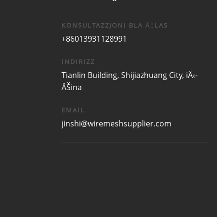
KONSULTAZZJONI BLA Ä¦LAS
+86013931128991
INDIRIZZ
Tianlin Building, Shijiazhuang City, iÄ‹-
ÄŠina
EMAIL
jinshi@wiremeshsupplier.com