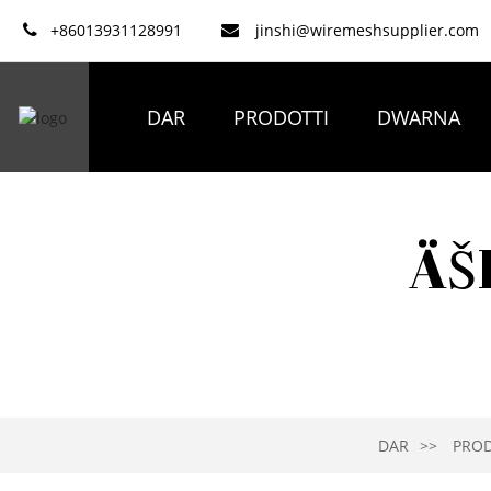
+86013931128991
jinshi@wiremeshsupplier.com
DAR
PRODOTTI
DWARNA
ÄŠ
DAR
PROD