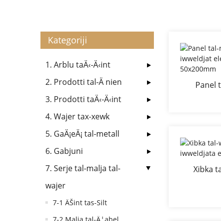
Kategoriji
1. Arblu taÄ‹-Ä‹int
2. Prodotti tal-Ä nien
Panel t
iwweldjat 
3. Prodotti taÄ‹-Ä‹int
4. Wajer tax-xewk
5. GaÄ¡eÄ¡ tal-metall
6. Gabjuni
7. Serje tal-malja tal-
Xibka t
iwweldjata
wajer
7-1 ÄŠint tas-Silt
7-2 Malja tal-Ä¦abel