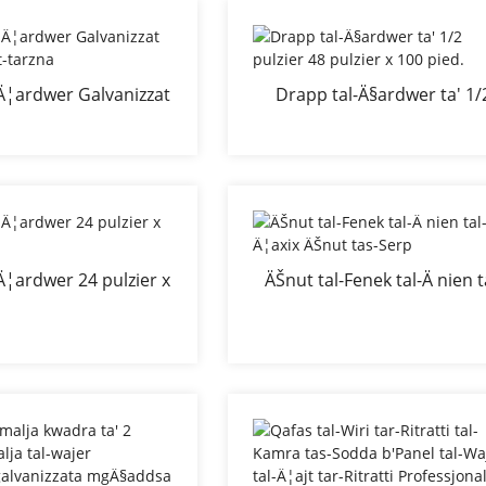
Iwweldjati
Ä¦ardwer Galvanizzat
Drapp tal-Ä§ardwer ta' 1/
tiffissa t-tarzna
pulzier 48 pulzier x 100 pie
Ä¦ardwer 24 pulzier x
ÄŠnut tal-Fenek tal-Ä nien t
50 pied
Ä¦axix ÄŠnut tas-Serp