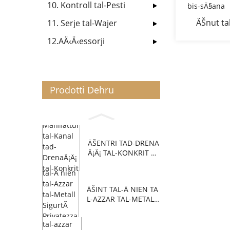
10. Kontroll tal-Pesti
ÄŠnut ta
11. Serje tal-Wajer
pulzier
12.AÄ‹Ä‹essorji
iwweld
mgÄ§a
Prodotti Dehru
ÄŠENTRI TAD-DRENA
Ä¡Ä¡ TAL-KONKRIT P
OLIME...
ÄŠINT TAL-Ä NIEN TA
L-AZZAR TAL-METAL
L...