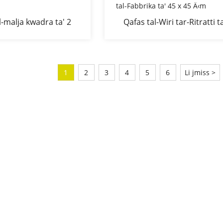
l-malja kwadra ta' 2
Qafas tal-Wiri tar-Ritratti ta
i b'malja tal-wajer
Kamra tas-Sodda b'Panel ta
jata galvanizzata
Wajer tal-Ä¦ajt tar-Ritratt
ddsa bis-sÄ§ana
Professjonali tal-Fabbrika ta
x 45 Ä‹m
1
2
3
4
5
6
Li jmiss >