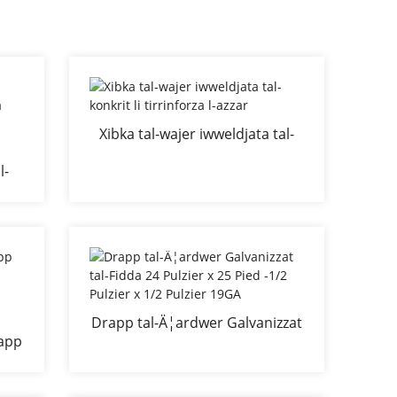
Xibka tal-wajer iwweldjata tal-
konkrit li tirrinforza l-azzar
l-
jata
ja
Drapp tal-Ä¦ardwer Galvanizzat
rapp
tal-Fidda 24 Pulzier x 25 Pied
ara
-1/2 Pulzier x 1/2 Pulzier 19GA
¡a