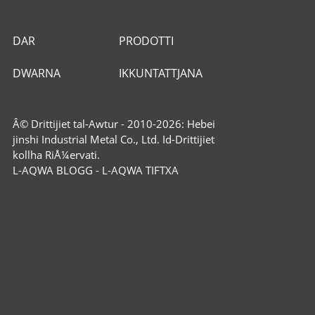
DAR
PRODOTTI
DWARNA
IKKUNTATTJANA
Â© Drittijiet tal-Awtur - 2010-2026: Hebei
jinshi Industrial Metal Co., Ltd. Id-Drittijiet
kollha RiÅ¼ervati.
L-AQWA BLOGG
-
L-AQWA TIFTXA