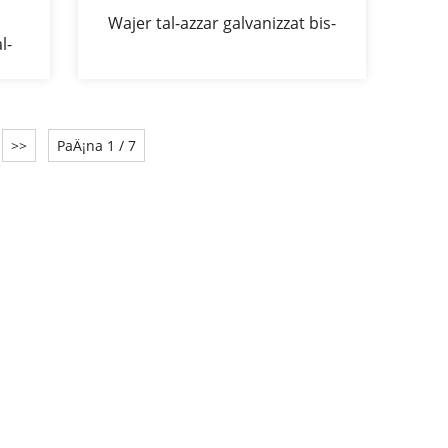
Wajer tal-azzar galvanizzat bis-
l-
sÄ§ana mgÄ§addas bl-ingrossa
l-
H tarzna stake
i
' 45
>>
PaÄ¡na 1 / 7