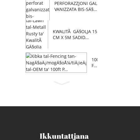
PERFORAZZJONI GAL
VANIZZATA BIS-SÄ§U
N...
KWALITÃ GÄ§OLJA 15
CM X 5M SADID...
100
FT
OE
M F
AR
M
NA
GÄ
§AÄ
¡/M
OG
Ä§Å
¼A/
Ikkuntattjana
Ä‹...