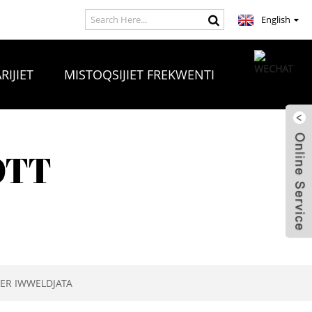
English
RIJIET
MISTOQSIJIET FREKWENTI
OTT
JER IWWELDJATA