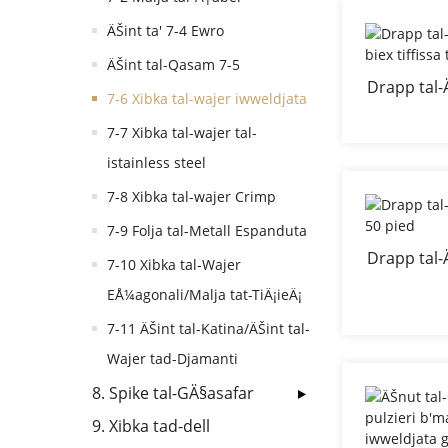
ÄŠint ta' 7-4 Ewro
ÄŠint tal-Qasam 7-5
Drapp tal-
7-6 Xibka tal-wajer iwweldjata
biex 
7-7 Xibka tal-wajer tal-
istainless steel
7-8 Xibka tal-wajer Crimp
7-9 Folja tal-Metall Espanduta
Drapp tal-
7-10 Xibka tal-Wajer
EÅ¼agonali/Malja tat-TiÄ¡ieÄ¡
7-11 ÄŠint tal-Katina/ÄŠint tal-
Wajer tad-Djamanti
8. Spike tal-GÄ§asafar
9. Xibka tad-dell