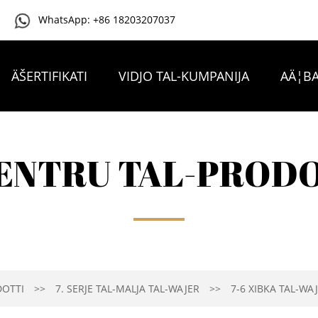
WhatsApp: +86 18203207037
ÄŠERTIFIKATI
VIDJO TAL-KUMPANIJA
AÄ¦BA
IKKUNTATTJANA
ENTRU TAL-PROD
OTTI
7. SERJE TAL-MALJA TAL-WAJER
7-6 XIBKA TAL-WA