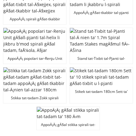
spirali
AppoÄ¡Ä¡ gÄ§at-tkabbir tal-pjanti
tal-fjuri galvanizzati kontra s-
AppoÄ¡Ä¡ spirali gÄ§at-tkabbir
sadid li jkabbru t-tadam li jkabbru
tat-tadam gÄ§all-pjanti, wajer ta'
l-spirali
appoÄ¡Ä¡ gÄ§at-tixbit tal-Ä§xejjex,
spirali gÄ§at-tkabbir tal-Ä§xejjex
AppoÄ¡Ä¡ popolari tar-Renju Unit
Stand tat-Tixbit tal-Pjanti tal-
gÄ§all-pjanti tal-helix li jikbru
Ä nien ta' 1.7m Spiral Tadam
b'mod spirali gÄ§al tadam,
Stakes magÄ§mul fiÄ‹-ÄŠina
faÅ¼ola, Ä§jar
Stikek tat-tadam 180cm Sett ta'
10 stikek spirali tat-tadam gÄ§at-
Stikka tat-tadam Zokk spirali
tixbit u l-pjanti
gÄ§at-tadam gÄ§at-tixbit tat-
tadam appoÄ¡Ä¡ gÄ§at-tkabbir
tal-Ä¡nien tal-azzar 180cm
AppoÄ¡Ä¡ gÄ§al stikka spirali tat-
tadam ta' 180 Ä‹m