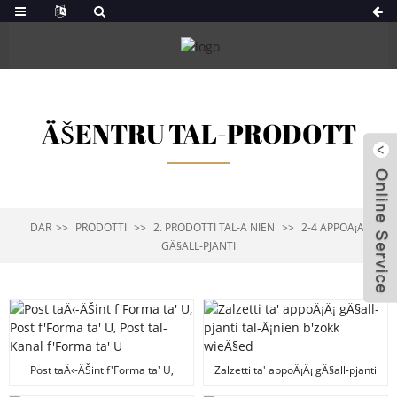
ÄŠENTRU TAL-PRODOTT
DAR
PRODOTTI
2. PRODOTTI TAL-Ä NIEN
2-4 APPOÄ¡Ä¡
GÄ§ALL-PJANTI
Post taÄ‹-ÄŠint f'Forma ta' U,
Zalzetti ta' appoÄ¡Ä¡ gÄ§all-pjanti
Post f'Forma ta' U, Post tal-Kanal
tal-Ä¡nien b'zokk wieÄ§ed