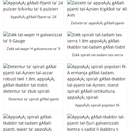
f'Forma ta' U
AppoÄ¡Ä¡ gÄ§all-Pjanti ta' 24
pulzier b'Ä‹irku ta' 6 pulzieri
Zalzetti ta' appoÄ¡Ä¡ gÄ§all-pjanti
tal-Ä¡nien b'gÄ§oli ta' 40 Ä‹m
Zokk tal-wajer H galvanizzat ta' 9
Gauge
Zokk spirali tat-tadam tas-serra
1.8m appoÄ¡Ä¡ gÄ§at-tkabbir tat-
tadam gÄ§at-tixbit
Detentur ta' spirali gÄ§al pjanti
tal-Ä¡nien tal-azzar robust twil
AppoÄ¡Ä¡ spirali popolari fil-
1.8m, appoÄ¡Ä¡ gÄ§at-tkabbir tat-
Ä ermanja gÄ§at-tadam,
tixbit, detentur ta' zkuk spirali
appoÄ¡Ä¡ spirali gÄ§at-tkabbir tal-
pjanti tal-Ä¡nien, stand spirali
gÄ§all-ortikultura, appoÄ¡Ä¡