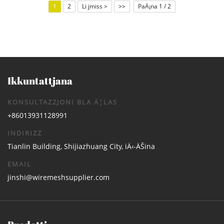
1
2
Li jmiss >
>>
PaÄ¡na 1 / 2
Ikkuntattjana
KONSULTAZZJONI BLA Ä¦LAS
+86013931128991
INDIRIZZ
Tianlin Building, Shijiazhuang City, iÄ‹-ÄŠina
EMAIL
jinshi@wiremeshsupplier.com