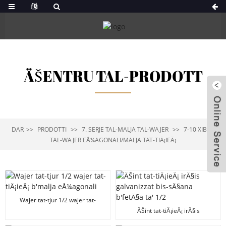
ÄŠENTRU TAL-PRODOTT
DAR
PRODOTTI
7. SERJE TAL-MALJA TAL-WAJER
7-10 XIBKA
TAL-WAJER EÅ¼AGONALI/MALJA TAT-TIÄ¡IEÄ¡
Wajer tat-tjur 1/2 wajer tat-
tiÄ¡ieÄ¡ b'malja eÅ¼agonali
ÄŠint tat-tiÄ¡ieÄ¡ irÄ§is
galvanizzat bis-sÄ§ana b'fetÄ§a