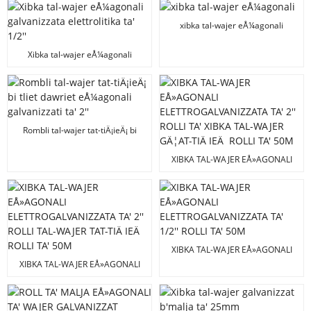
ta' 1/2" b'wajer ta' 0.8mm
xibka tal-wajer eÅ¼agonali
Xibka tal-wajer eÅ¼agonali
galvanizzata elettrolitika ta' 1/2''
Rombli tal-wajer tat-tiÄ¡ieÄ¡ bi
tliet dawriet eÅ¼agonali
galvanizzati ta' 2''
XIBKA TAL-WAJER EÅ»AGONALI
ELETTROGALVANIZZATA TA' 2''
ROLLI TA' XIBKA TAL-WAJER
GÄ¦AT-TIÄ IEÄ ROLLI TA' 50M
XIBKA TAL-WAJER EÅ»AGONALI
ELETTROGALVANIZZATA TA' 1/2''
XIBKA TAL-WAJER EÅ»AGONALI
ROLLI TA' 50M
ELETTROGALVANIZZATA TA' 2''
ROLLI TAL-WAJER TAT-TIÄ IEÄ
ROLLI TA' 50M