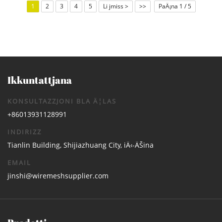
1
2
3
4
5
Li jmiss >
>>
PaÄ¡na 1 / 5
Ikkuntattjana
KONSULTAZZJONI BLA Ä¦LAS
+86013931128991
INDIRIZZ
Tianlin Building, Shijiazhuang City, iÄ‹-ÄŠina
EMAIL
jinshi@wiremeshsupplier.com