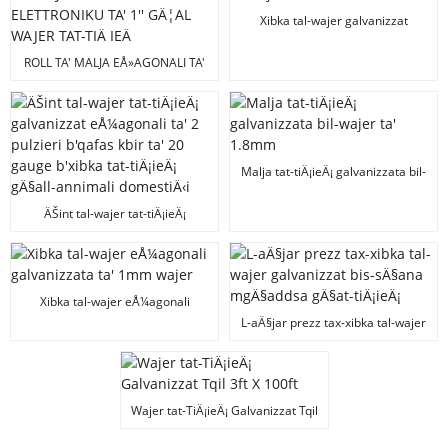
Xibka tal-wajer galvanizzat
b'malja ta' 25mm
ROLL TA' MALJA EÅ»AGONALI TA'
WAJER GALVANIZZAT
ELETTRONIKU TA' 1'' GÄ¦AL
WAJER TAT-TIÄ IEÄ
Malja tat-tiÄ¡ieÄ¡ galvanizzata bil-
wajer ta' 1.8mm
ÄŠint tal-wajer tat-tiÄ¡ieÄ¡
galvanizzat eÅ¼agonali ta' 2
pulzieri b'qafas kbir ta' 20 gauge
b'xibka tat-tiÄ¡ieÄ¡ gÄ§all-
annimali domestiÄ‹i
Xibka tal-wajer eÅ¼agonali
galvanizzata ta' 1mm wajer
L-aÄ§jar prezz tax-xibka tal-wajer
galvanizzat bis-sÄ§ana
mgÄ§addsa gÄ§at-tiÄ¡ieÄ¡
Wajer tat-TiÄ¡ieÄ¡ Galvanizzat Tqil
3ft X 100ft