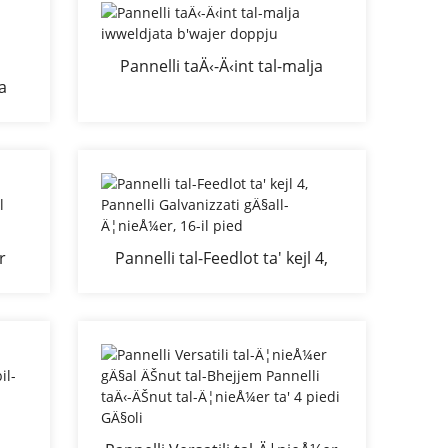
Pannelli taÄ‹-Ä‹int tal-malja
ja
iwweldjata b'wajer doppju
868
r
Pannelli tal-Feedlot ta' kejl 4,
ft
Pannelli Galvanizzati gÄ§all-
Ä¦nieÅ¼er, 16-il pied