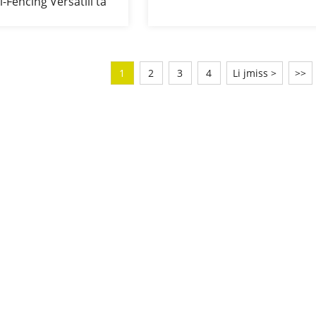
l-Fencing Versatili ta'
Ä¦nieÅ¼er tal-Wajer Iwweld
elli tal-Fencing tal-
bil-Metall
 tal-Wajer Iwweldjat
Heavy Duty
1
2
3
4
Li jmiss >
>>