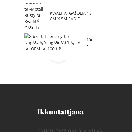
KWALITÃ GÄ§OLJA 15
CM X 5M SADID...
100
FT
OE
M F
AR
M
NA
GÄ
§AÄ
¡/M
OG
Ä§Å
¼A/
Ikkuntattjana
Ä‹...
KONSULTAZZJONI BLA Ä¦LAS