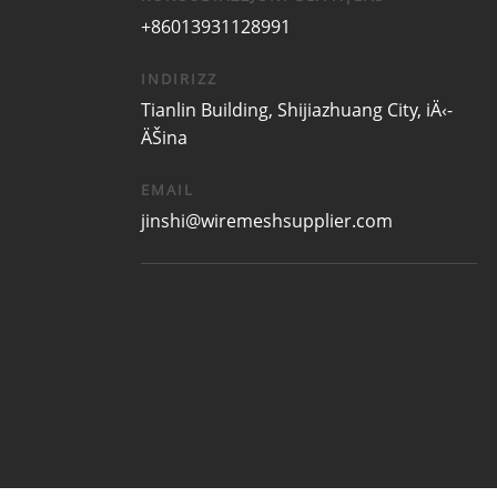
+86013931128991
INDIRIZZ
Tianlin Building, Shijiazhuang City, iÄ‹-
ÄŠina
EMAIL
jinshi@wiremeshsupplier.com