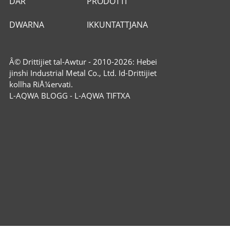
DAR
PRODOTTI
DWARNA
IKKUNTATTJANA
Â© Drittijiet tal-Awtur - 2010-2026: Hebei
jinshi Industrial Metal Co., Ltd. Id-Drittijiet
kollha RiÅ¼ervati.
L-AQWA BLOGG
-
L-AQWA TIFTXA