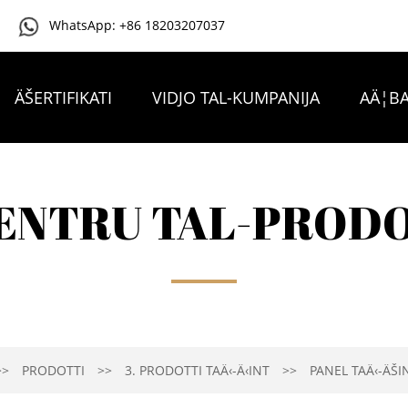
WhatsApp: +86 18203207037
ÄŠERTIFIKATI
VIDJO TAL-KUMPANIJA
AÄ¦BA
IKKUNTATTJANA
ENTRU TAL-PROD
PRODOTTI
3. PRODOTTI TAÄ‹-Ä‹INT
PANEL TAÄ‹-ÄŠI