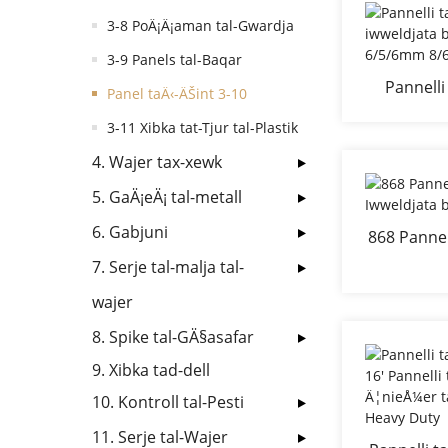
3-8 PoÄ¡Ä¡aman tal-Gwardja
3-9 Panels tal-Baqar
Pannelli 
Panel taÄ‹-ÄŠint 3-10
iwweldjat
3-11 Xibka tat-Tjur tal-Plastik
6/5
4. Wajer tax-xewk
5. GaÄ¡eÄ¡ tal-metall
6. Gabjuni
868 Pannell
Iwweldj
7. Serje tal-malja tal-
wajer
8. Spike tal-GÄ§asafar
9. Xibka tad-dell
10. Kontroll tal-Pesti
11. Serje tal-Wajer