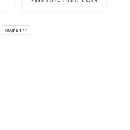
Pannelli Versatili tal-Ä¦nieÅ¼er
jat
gÄ§al ÄŠnut tal-Bhejjem
Pannelli taÄ‹-ÄŠnut tal-
Ä¦nieÅ¼er ta' 4 piedi GÄ§oli
PaÄ¡na 1 / 4