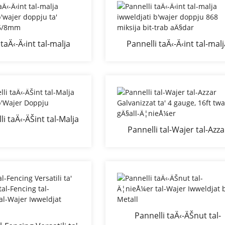
taÄ‹-Ä‹int tal-malja
Pannelli taÄ‹-Ä‹int tal-mal
a b'wajer doppju ta'
iwweldjati b'wajer doppju 
/6mm 8/6/8mm
miksija bit-trab aÄ§dar
i taÄ‹-ÄŠint tal-Malja
Pannelli tal-Wajer tal-Azza
ata b'Wajer Doppju
Galvanizzat ta' 4 gauge, 16
twal gÄ§all-Ä¦nieÅ¼er
Pannelli taÄ‹-ÄŠnut tal-