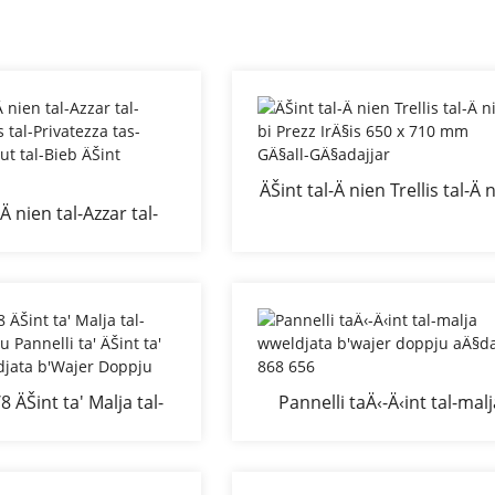
ÄŠint tal-Ä nien Trellis tal-Ä 
-Ä nien tal-Azzar tal-
bi Prezz IrÄ§is 650 x 710 
ns tal-Privatezza tas-
GÄ§all-GÄ§adajjar
ÄŠnut tal-Bieb ÄŠint
Dekorattiv
8 ÄŠint ta' Malja tal-
Pannelli taÄ‹-Ä‹int tal-mal
ju Pannelli ta' ÄŠint
wweldjata b'wajer doppj
a Iwweldjata b'Wajer
aÄ§dar 868 656
Doppju