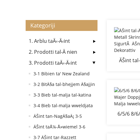
Kategoriji
1. Arblu taÄ‹-Ä‹int
2. Prodotti tal-Ä nien
ÄŠint tal
3. Prodotti taÄ‹-Ä‹int
Metall Skri
3-1 Bibien ta' New Zealand
SigurtÃ 
3-2 BitÄ§a tal-bhejjem Ä§ajjin
3-3 Bieb tal-malja tal-katina
3-4 Bieb tal-malja wweldjata
6/5/6 8/6/
ÄŠint tan-NagÄ§aÄ¡ 3-5
Wajer Dopp
ÄŠint taÅ¼-Å»wiemel 3-6
ta' Malj
3-7 ÄŠint tar-Razzett