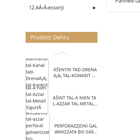
Pannelli ta
12.AÄ‹Ä‹essorji
16' Pann
Ä¦nieÅ¼er
Prodotti Dehru
ÄŠENTRI TAD-DRENA
Ä¡Ä¡ TAL-KONKRIT P
OLIME...
ÄŠINT TAL-Ä NIEN TA
L-AZZAR TAL-METAL
L...
PERFORAZZJONI GAL
VANIZZATA BIS-SÄ§U
N...