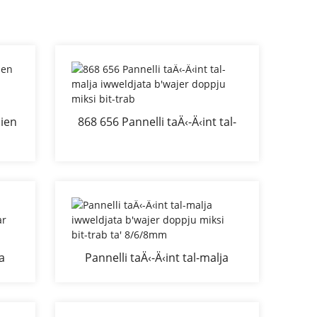
nien
868 656 Pannelli taÄ‹-Ä‹int tal-
mm
malja iwweldjata b'wajer doppju
miksi bit-trab
ja
Pannelli taÄ‹-Ä‹int tal-malja
u
iwweldjata b'wajer doppju miksi
bit-trab ta' 8/6/8mm