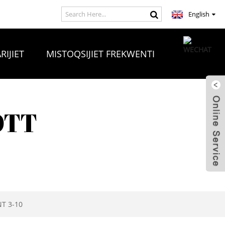
English
RIJIET
MISTOQSIJIET FREKWENTI
OTT
NT 3-10