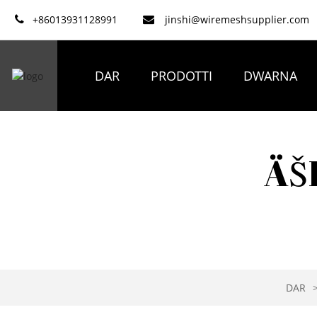
+86013931128991
jinshi@wiremeshsupplier.com
DAR
PRODOTTI
DWARNA
ÄŠ
DAR