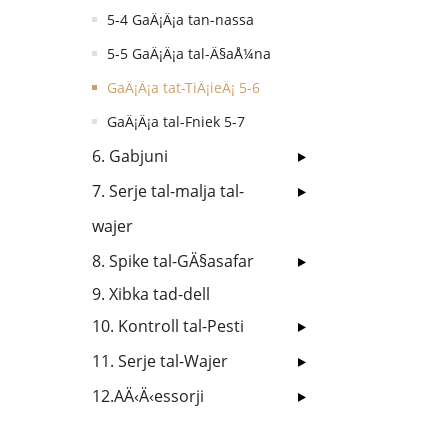
5-4 GaÄ¡Ä¡a tan-nassa
5-5 GaÄ¡Ä¡a tal-Ä§aÅ¼na
GaÄ¡Ä¡a tat-TiÄ¡ieÄ¡ 5-6
GaÄ¡Ä¡a tal-Fniek 5-7
6. Gabjuni
7. Serje tal-malja tal-
wajer
8. Spike tal-GÄ§asafar
9. Xibka tad-dell
10. Kontroll tal-Pesti
11. Serje tal-Wajer
12.AÄ‹Ä‹essorji