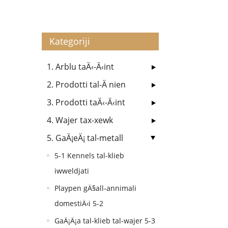
Kategoriji
1. Arblu taÄ‹-Ä‹int
2. Prodotti tal-Ä nien
3. Prodotti taÄ‹-Ä‹int
4. Wajer tax-xewk
5. GaÄ¡eÄ¡ tal-metall
5-1 Kennels tal-klieb
iwweldjati
Playpen gÄ§all-annimali
domestiÄ‹i 5-2
GaÄ¡Ä¡a tal-klieb tal-wajer 5-3