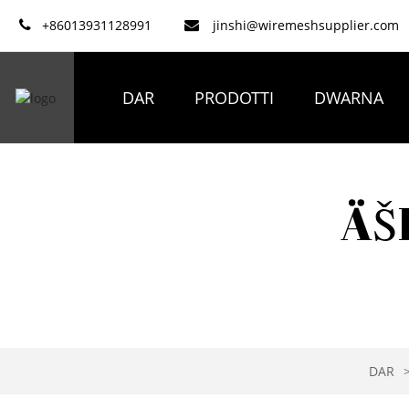
+86013931128991
jinshi@wiremeshsupplier.com
DAR
PRODOTTI
DWARNA
ÄŠ
DAR