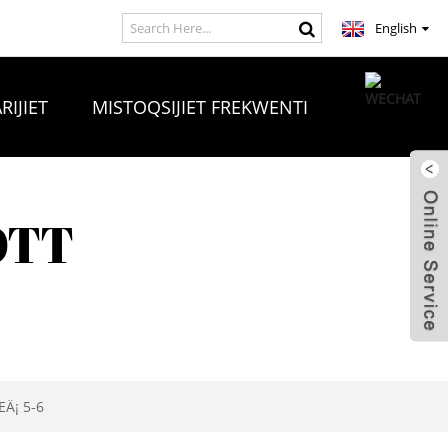
English
RIJIET
MISTOQSIJIET FREKWENTI
OTT
EÄ¡ 5-6