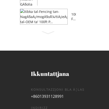
100
FT
OE
M F
AR
M
NA
GÄ
§AÄ
¡/M
OG
Ä§Å
¼A/
Ikkuntattjana
Ä‹...
KONSULTAZZJONI BLA Ä¦LAS
+86013931128991
INDIRIZZ