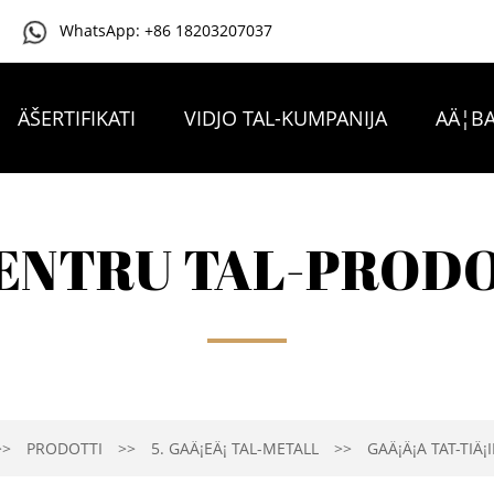
WhatsApp: +86 18203207037
ÄŠERTIFIKATI
VIDJO TAL-KUMPANIJA
AÄ¦BA
IKKUNTATTJANA
ENTRU TAL-PROD
PRODOTTI
5. GAÄ¡EÄ¡ TAL-METALL
GAÄ¡Ä¡A TAT-TIÄ¡I