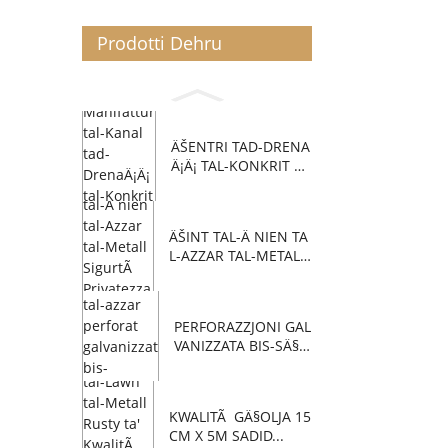
Prodotti Dehru
ÄŠENTRI TAD-DRENA
Ä¡Ä¡ TAL-KONKRIT P
OLIME...
ÄŠINT TAL-Ä NIEN TA
L-AZZAR TAL-METAL
L...
PERFORAZZJONI GAL
VANIZZATA BIS-SÄ§U
N...
KWALITÃ GÄ§OLJA 15
CM X 5M SADID...