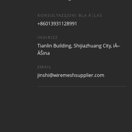
KONSULTAZZJONI BLA Ä¦LAS
+86013931128991
INDIRIZZ
Tianlin Building, Shijiazhuang City, iÄ‹-
ÄŠina
EMAIL
jinshi@wiremeshsupplier.com