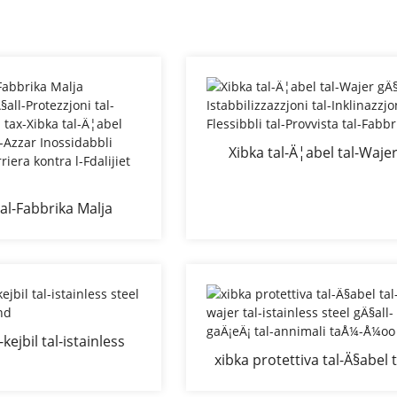
Xibka tal-Ä¦abel tal-Waje
gÄ§all-Istabbilizzazzjoni tal
Inklinazzjoni Flessibbli tal
tal-Fabbrika Malja
Provvista tal-Fabbrika
gÄ§all-Protezzjoni tal-
zjoni tax-Xibka tal-
tal-Wajer tal-Azzar
li Xibka tal-Barriera
l-Fdalijiet tal-Blat
-kejbil tal-istainless
xibka protettiva tal-Ä§abel t
l AISI304 x-tend
wajer tal-istainless steel gÄ§