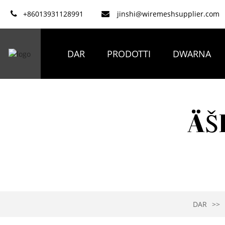
+86013931128991
jinshi@wiremeshsupplier.com
DAR
PRODOTTI
DWARNA
ÄŠ
DAR