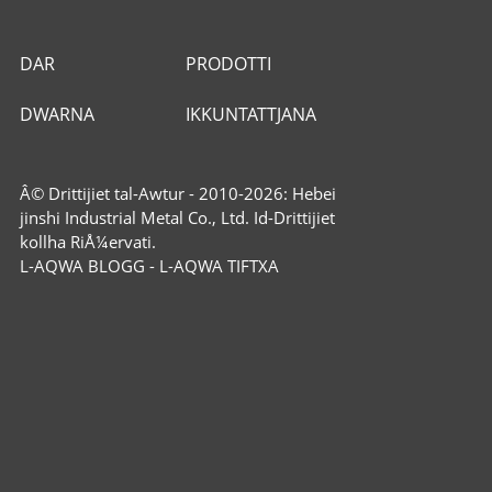
DAR
PRODOTTI
DWARNA
IKKUNTATTJANA
Â© Drittijiet tal-Awtur - 2010-2026: Hebei
jinshi Industrial Metal Co., Ltd. Id-Drittijiet
kollha RiÅ¼ervati.
L-AQWA BLOGG
-
L-AQWA TIFTXA