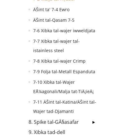
ÄŠint ta' 7-4 Ewro
ÄŠint tal-Qasam 7-5
7-6 Xibka tal-wajer iwweldjata
7-7 Xibka tal-wajer tal-
istainless steel
7-8 Xibka tal-wajer Crimp
7-9 Folja tal-Metall Espanduta
7-10 Xibka tal-Wajer
EÅ¼agonali/Malja tat-TiÄ¡ieÄ¡
7-11 ÄŠint tal-Katina/ÄŠint tal-
Wajer tad-Djamanti
8. Spike tal-GÄ§asafar
9. Xibka tad-dell