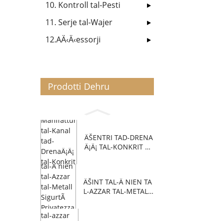
10. Kontroll tal-Pesti
11. Serje tal-Wajer
12.AÄ‹Ä‹essorji
Prodotti Dehru
ÄŠENTRI TAD-DRENA
Ä¡Ä¡ TAL-KONKRIT P
OLIME...
ÄŠINT TAL-Ä NIEN TA
L-AZZAR TAL-METAL
L...