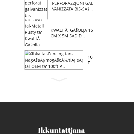
PERFORAZZJONI GAL
VANIZZATA BIS-SÄ§U
N...
KWALITÃ GÄ§OLJA 15
CM X 5M SADID...
100
FT
OE
M F
AR
M
NA
GÄ
§AÄ
¡/M
OG
Ä§Å
¼A/
Ikkuntattjana
Ä‹...