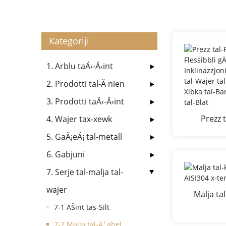
Kategoriji
1. Arblu taÄ‹-Ä‹int
2. Prodotti tal-Ä nien
3. Prodotti taÄ‹-Ä‹int
Prezz 
4. Wajer tax-xewk
Flessibbli 
5. GaÄ¡eÄ¡ tal-metall
Inklinaz
6. Gabjuni
Ä¦abel 
Inossidabb
7. Serje tal-malja tal-
kontra 
wajer
Malja tal
stee
7-1 ÄŠint tas-Silt
7-2 Malja tal-Ä¦abel