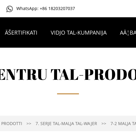
WhatsApp: +86 18203207037
ÄŠERTIFIKATI
VIDJO TAL-KUMPANIJA
AÄ¦BA
IKKUNTATTJANA
ENTRU TAL-PROD
PRODOTTI
7. SERJE TAL-MALJA TAL-WAJER
7-2 MALJA T