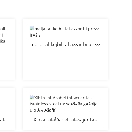
malja tal-kejbil tal-azzar bi prezz
r
irÄ§is
-
-
al-
Xibka tal-Ä§abel tal-wajer tal-
all-
istainless steel ta' saÄ§Ä§a