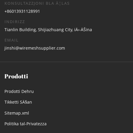
KONSULTAZZJONI BLA Ä¦LAS
+86013931128991
INDIRIZZ
Tianlin Building, Shijiazhuang City, iÄ‹-ÄŠina
EMAIL
jinshi@wiremeshsupplier.com
Prodotti
Prodotti Dehru
Tikketti SÄ§an
Sitemap.xml
Politika tal-Privatezza