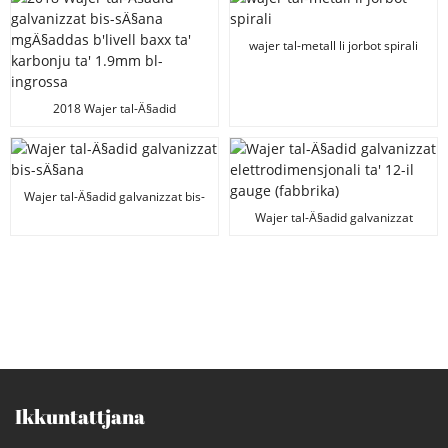
wajer tal-metall li jorbot spirali
2018 Wajer tal-Ä§adid
galvanizzat bis-sÄ§ana
mgÄ§addas b'livell baxx ta'
karbonju ta' 1.9mm bl-ingrossa
Wajer tal-Ä§adid galvanizzat bis-
sÄ§ana
Wajer tal-Ä§adid galvanizzat
elettrodimensjonali ta' 12-il
gauge (fabbrika)
Ikkuntattjana