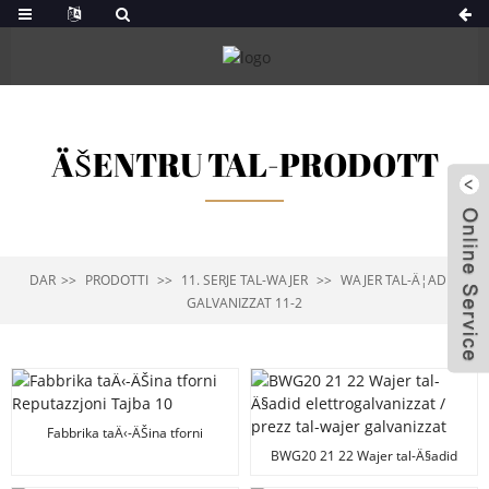
ÄŠENTRU TAL-PRODOTT
DAR
PRODOTTI
11. SERJE TAL-WAJER
WAJER TAL-Ä¦ADID
GALVANIZZAT 11-2
Fabbrika taÄ‹-ÄŠina tforni
Reputazzjoni Tajba 10"x30" Stake
BWG20 21 22 Wajer tal-Ä§adid
tas-Sinjal tal-BitÄ§a Galvanizzat
elettrogalvanizzat / prezz tal-