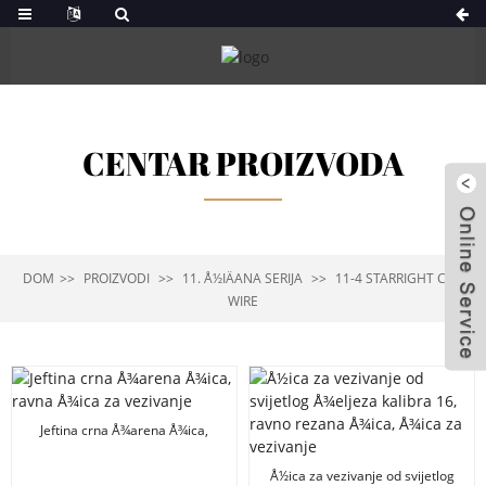
CENTAR PROIZVODA
DOM
PROIZVODI
11. Å½IÄANA SERIJA
11-4 STARRIGHT CUT
WIRE
Jeftina crna Å¾arena Å¾ica,
ravna Å¾ica za vezivanje
Å½ica za vezivanje od svijetlog