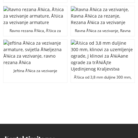
Å¾eljeza kalibra 16, ravno
rezana Å¾ica, Å¾ica za vezivanje
Ravno rezana Å¾ica, Å½ica za
Ravna Å¾ica za vezivanje, Ravna
vezivanje armature, Å½ica za
Å¾ica za rezanje, Rezana Å¾ica
vezivanje armature
za vezivanje
Jeftina Å¾ica za vezivanje
armature, svijetla Å¾eljezna
Å½ica od 3,8 mm duljine 300 mm,
Å¾ica za vezivanje, ravno rezana
klinovi za uzemljenje ograde, J
Å¾ica
klinovi za Å¾iÄane ograde za
trÅ¾iÅ¡te Ujedinjenog Kraljevstva