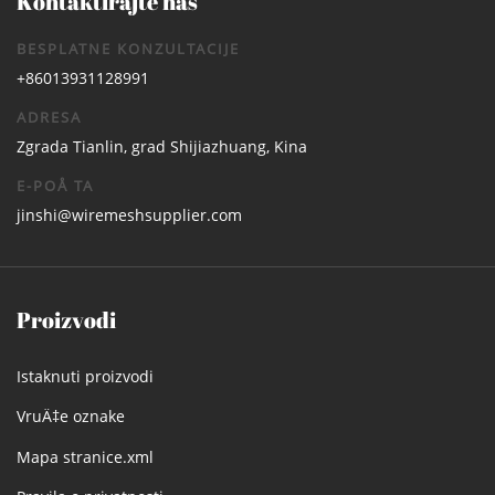
Kontaktirajte nas
BESPLATNE KONZULTACIJE
+86013931128991
ADRESA
Zgrada Tianlin, grad Shijiazhuang, Kina
E-POÅ TA
jinshi@wiremeshsupplier.com
Proizvodi
Istaknuti proizvodi
VruÄ‡e oznake
Mapa stranice.xml