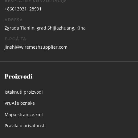
BESPLATNE KONZULTACIJE
+86013931128991
ADRESA
Zgrada Tianlin, grad Shijiazhuang, Kina
E-POÅ TA
jinshi@wiremeshsupplier.com
Proizvodi
Istaknuti proizvodi
VruÄ‡e oznake
Mapa stranice.xml
Pravila o privatnosti