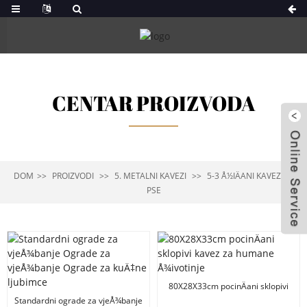
CENTAR PROIZVODA
DOM
PROIZVODI
5. METALNI KAVEZI
5-3 Å½IÄANI KAVEZ ZA
PSE
80X28X33cm pocinÄani sklopivi
kavez za humane Å¾ivotinje
Standardni ograde za vjeÅ¾banje