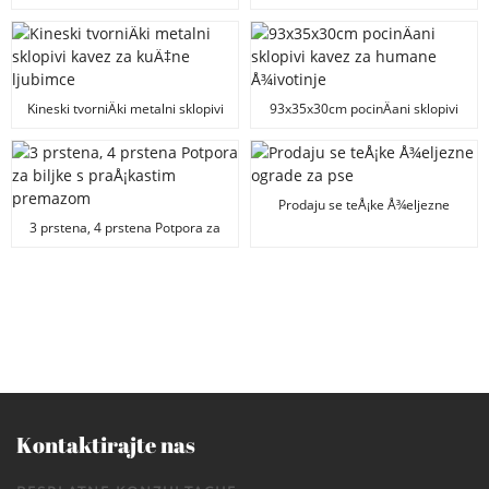
Ograde za vjeÅ¾banje Ograde za
kuÄ‡ne ljubimce
Kineski tvorniÄki metalni sklopivi
93x35x30cm pocinÄani sklopivi
kavez za kuÄ‡ne ljubimce
kavez za humane Å¾ivotinje
Prodaju se teÅ¡ke Å¾eljezne
ograde za pse
3 prstena, 4 prstena Potpora za
biljke s praÅ¡kastim premazom
Kontaktirajte nas