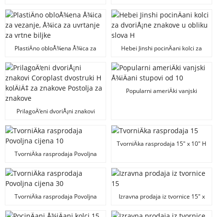
2021. kuhinjska torba za vrtne
biljke, zelena plastiÄna Å¾ica za
biljke, uvijaÄ za biljke, na prodaju
PlastiÄno obloÅ¾ena Å¾ica za
Hebei Jinshi pocinÄani kolci za
vezanje, Å¾ica za uvrtanje za
dvoriÅ¡ne znakove u obliku slova
vrtne biljke
H
Popularni ameriÄki vanjski
Å¾iÄani stupovi od 10"x30" u
obliku slova H, Å¾iÄani stalci za
PrilagoÄ‘eni dvoriÅ¡ni znakovi
dvoriÅ¡ne znakove
Coroplast dvostruki H kolÄiÄ‡ za
znakove Postolja za znakove
TvorniÄka rasprodaja 15" x 10" H
Å¾iÄani kolÄiÄ‡ za vrtni znak,
TvorniÄka rasprodaja Povoljna
kolÄiÄ‡ za prikaz dvoriÅ¡nih
cijena 10" x 30" H nosaÄ za znak
znakova "H" kolÄiÄ‡
DrÅ¾aÄ za billboard
TvorniÄka rasprodaja Povoljna
Izravna prodaja iz tvornice 15" x
cijena 30" x 10" Dvostepeni
10" JednokoraÄni H okvirni kolci
Coroplast znak kolÄiÄ‡ za prikaz
za dvoriÅ¡ne znakove Kolac H