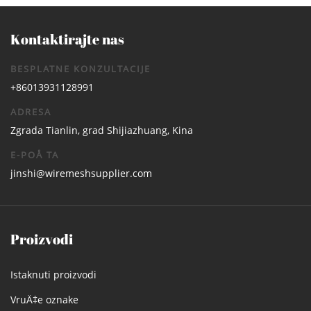
Kontaktirajte nas
BESPLATNE KONZULTACIJE
+86013931128991
ADRESA
Zgrada Tianlin, grad Shijiazhuang, Kina
E-POÅ TA
jinshi@wiremeshsupplier.com
Proizvodi
Istaknuti proizvodi
VruÄ‡e oznake