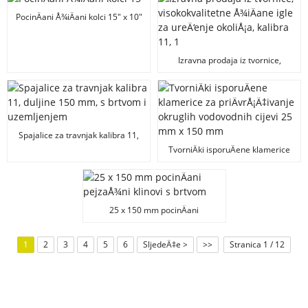
znakova Å¡tapiÄ‡
kolac
PocinÄani Å¾iÄani kolci 15" x 10"
H kolci za dvoriÅ¡ne znakove
Izravna prodaja iz tvornice,
visokokvalitetne Å¾iÄane igle za
ureÄ‘enje okoliÅ¡a, kalibra 11, 1" x
6", spajalice za umjetnu travu
Spajalice za travnjak kalibra 11,
duljine 150 mm, s brtvom i
TvorniÄki isporuÄene klamerice
uzemljenjem
za priÄvrÅ¡Ä‡ivanje okruglih
vodovodnih cijevi 25 mm x 150
mm
25 x 150 mm pocinÄani
pejzaÅ¾ni klinovi s brtvom
1
2
3
4
5
6
SljedeÄ‡e >
>>
Stranica 1 / 12