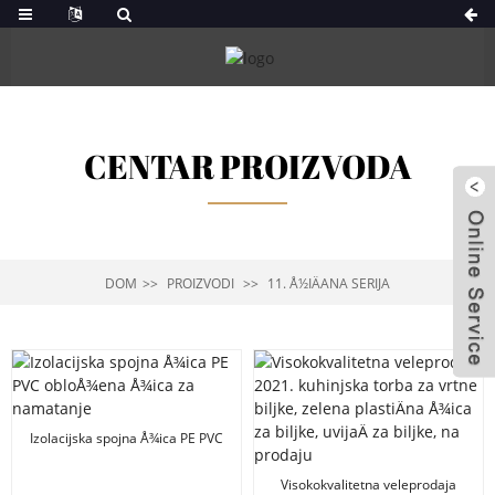
CENTAR PROIZVODA
DOM
PROIZVODI
11. Å½IÄANA SERIJA
Izolacijska spojna Å¾ica PE PVC
obloÅ¾ena Å¾ica za namatanje
Visokokvalitetna veleprodaja