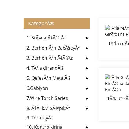
KategorÃ®
1. StÃ»na Ã‡Ã®tÃª
TÃªla reÅ
2. BerhemÃªn BaxÃ§eyÃª
Gi
3. BerhemÃªn Ã‡Ã®ta
4. TÃªla dirandÃ®
5. QefesÃªn MetalÃ®
6.Gabiyon
7.Wire Torch Series
TÃªla GirÃ
BirrÃ®na R
8. Ã‡Ã»kÃª SÃ®pikÃª
9. Tora siyÃª
10. Kontrolkirina