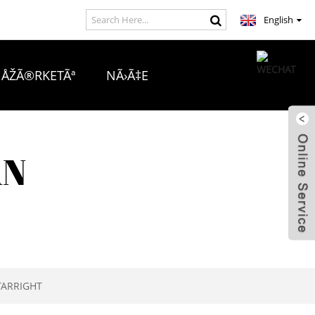
English
 ÅŽÃ®RKETÃª
NÃ›Ã‡E
AN
TARRIGHT