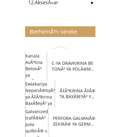
12.AksesÃ»ar
BerhemÃªn sereke
C-YA DRAVKIRINA BE
TONÃª YA POLÃ®ME
R...
Ã‡ÃªKIRINA Ã‡Ã®
TA BAXÃ§EYÃª YA
POLA METAL ...
PERFORA GALVANÃ®
ZEKIRÃ® YA GERM...