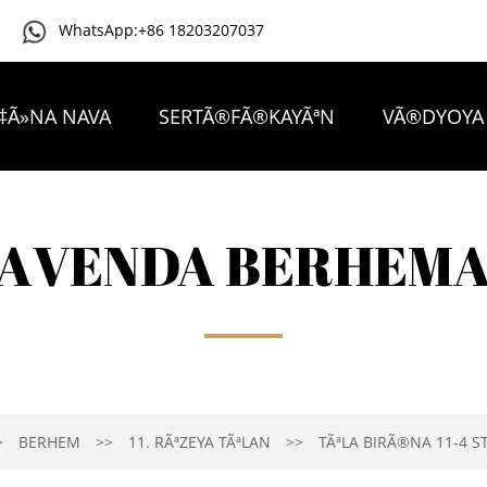
WhatsApp:+86 18203207037
‡Ã»NA NAVA
SERTÃ®FÃ®KAYÃªN
VÃ®DYOYA
PIRSÃªN PIR TÃªN PIRSÃ®N
PAQIJ BÃ»N
AVENDA BERHEM
BERHEM
11. RÃªZEYA TÃªLAN
TÃªLA BIRÃ®NA 11-4 S