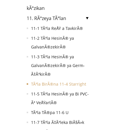
kÃªzikan
11. RÃªzeya TÃªlan
11-1 TÃªla ReÅŸ a TavkirÃ®
11-2 TÃªla HesinÃ® ya
GalvanÃ®zekirÃ®
11-3 TÃªla HesinÃ® ya
GalvanÃ®zekirÃ® ya Germ-
Ã‡ÃªkirÃ®
TÃªla BirÃ®na 11-4 Starright
11-5 TÃªla HesinÃ® ya Bi PVC-
Ãª VeÅŸartÃ®
TÃªla TÃ®pa 11-6 U
11-7 TÃªla Ã‡Ãªleka BiÃ§Ã»k