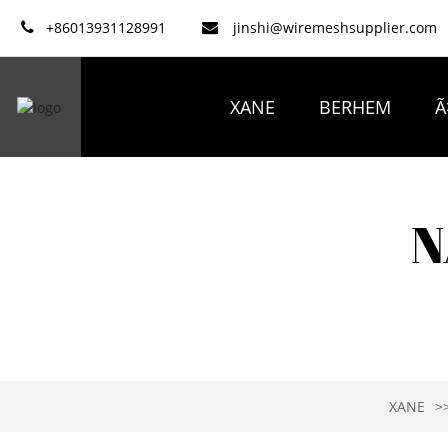
+86013931128991
jinshi@wiremeshsupplier.com
XANE
BERHEM
Ã
N
XANE