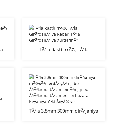
ya
TÃªla RastbirrÃ®, TÃªla
Ã®n
GirÃªdanÃª ya Rebar, TÃªla
GirÃªdanÃª ya XurtkirinÃª
ya
nÃª
TÃªla 3.8mm 300mm dirÃªjahiya
mÃ®xÃªn erdÃª yÃªn ji bo
Ã§Ãªkirina tÃªlan, pinÃªn J ji bo