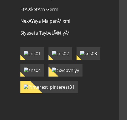
EtÃ®ketÃªn Germ
NexÅŸeya MalperÃª.xml
Siyaseta TaybetÃ®tiyÃª