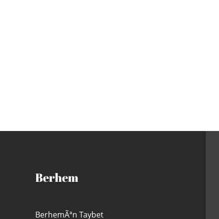
Berhem
BerhemÃªn Taybet