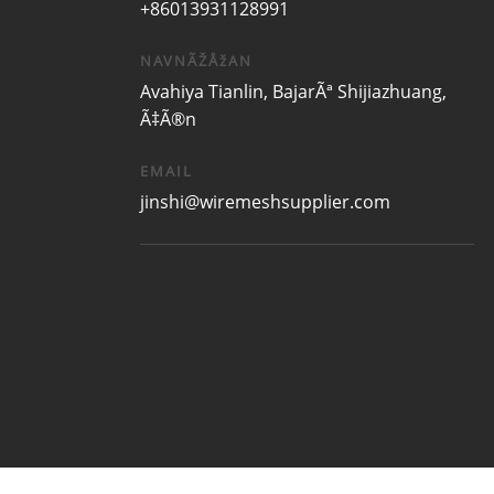
+86013931128991
NAVNÃŽÅžAN
Avahiya Tianlin, BajarÃª Shijiazhuang,
Ã‡Ã®n
EMAIL
jinshi@wiremeshsupplier.com