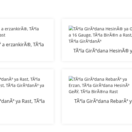
Ÿ a erzankirÃ®, TÃªla
TÃªla GirÃªdana HesinÃ® 
rÃªdana Rast
GeÅŸ a 16 Gauge, TÃªla Bir
a Rast, TÃªla GirÃªdanÃª
ªdanÃª ya Rast, TÃªla
TÃªla GirÃªdana RebarÃª 
ast, TÃªla GirÃªdanÃª
Erzan, TÃªla GirÃªdana Hesi
ya BirrÃ®n
GeÅŸ, TÃªla BirÃ®na Rast