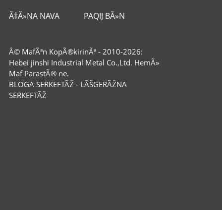
Ã‡Ã»NA NAVA
PAQIJ BÃ»N
Â© MafÃªn KopÃ®kirinÃª - 2010-2026:
Hebei jinshi Industrial Metal Co.,Ltd. HemÃ»
Maf ParastÃ® ne.
BLOGA SERKEFTÃŽ
-
LÃŠGERÃŽNA
SERKEFTÃŽ