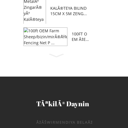
KALÃ®TEYA BILIND
15CM X 5M ZENG...
100FT O
EM Ã‡E
WLIKA M
Ã®H/BIZI
N/C...
TÃªkilÃ® Daynin
ÅžÃŠWIRMENDIYA BELAÅž