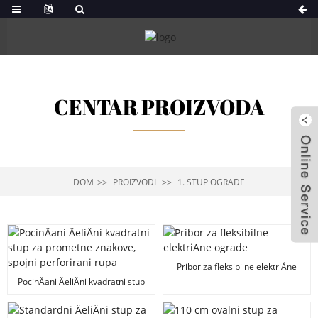
CENTAR PROIZVODA
DOM
PROIZVODI
1. STUP OGRADE
Pribor za fleksibilne elektriÄne
ograde
PocinÄani ÄeliÄni kvadratni stup
za prometne znakove, spojni
perforirani rupa