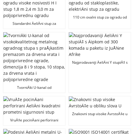
110 cm ovalni stup za ogradu od
stakloplastike, elektriÄni stup za
Standardni ÄeliÄni stup za
ogradu
ogradu visoke nosivosti H I stup
1,8 m 2,4 m 3,0 m za
poljoprivrednu ogradu
Najprodavaniji ÄeliÄni Y stupiÄ‡ s
Äipkom od 300 komada u paketu
iz JuÅ¾ne Afrike
TvorniÄki U-kanal od
visokokvalitetnog metalnog
ogradnog stupa s praÅ¡kastim
premazom za drvena vrata i
poljoprivredne ograde, dimenzija
Znakovni stup visoke ÄvrstoÄ‡e u
8 i 9 stopa, 10 stopa, za drvena
obliku slova U
vrata i poljoprivredne ograde
VruÄ‡e pocinÄani perforirani
ÄeliÄni kvadratni prometni
sigurnosni stup