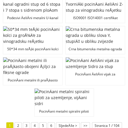
Podesivi ÄeliÄni metalni U-kanal
ISO9001 ISO14001 certifikat
ogradni stup od 6 stopa i 7 stopa
TvorniÄki pocinÄani ÄeliÄni Z-
s sidrenom ploÄom
stup za vinogradsku reÅ¡etku
50*34 mm teÅ¡ki pocinÄani kolci
Crna bitumenska metalna ograda
za groÅ¾Ä‘e za vinogradsku
u obliku slova Y, stupiÄ‡ u obliku
reÅ¡etku
zvijezde
PocinÄani ÄeliÄni vijak za
uzemljenje Sidro za stup
PocinÄani metalni ili praÅ¡kasto
obojeni Å¡iljci za fiksne ograde
PocinÄani metalni spiralni piloti
za uzemljenje, vijÄani sidri
1
2
3
4
5
6
SljedeÄ‡e >
>>
Stranica 1 / 104