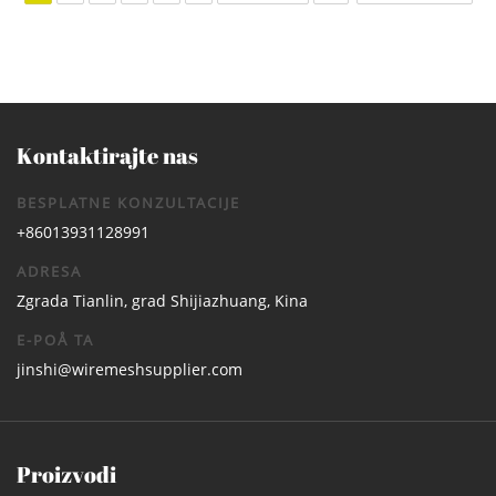
Kontaktirajte nas
BESPLATNE KONZULTACIJE
+86013931128991
ADRESA
Zgrada Tianlin, grad Shijiazhuang, Kina
E-POÅ TA
jinshi@wiremeshsupplier.com
Proizvodi