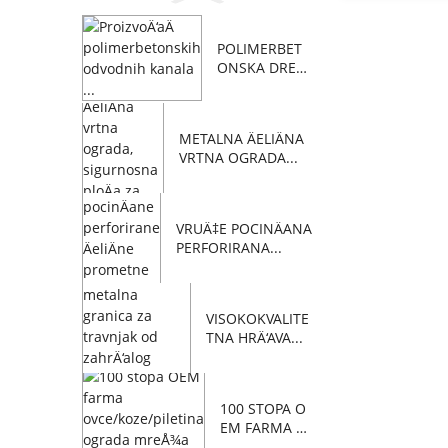
POLIMERBET
ONSKA DREN
AÅ¾NA KONS
TRUKCIJA...
METALNA ÄELIÄNA
VRTNA OGRADA...
VRUÄ‡E POCINÄANA
PERFORIRANA...
VISOKOKVALITE
TNA HRÄ‘AVA...
100 STOPA O
EM FARMA O
VACA/KOZA/