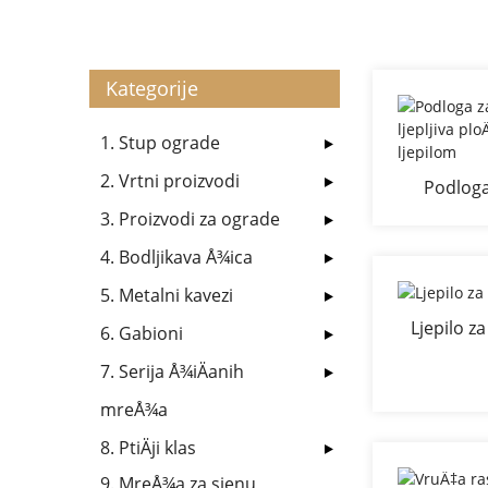
Kategorije
1. Stup ograde
2. Vrtni proizvodi
Podloga
ljeplji
3. Proizvodi za ograde
miÅ
4. Bodljikava Å¾ica
5. Metalni kavezi
Ljepilo z
6. Gabioni
7. Serija Å¾iÄanih
mreÅ¾a
8. PtiÄji klas
9. MreÅ¾a za sjenu