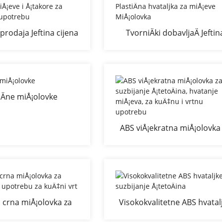
prodaja Jeftina cijena
TvorniÄki dobavljaÄ Jeftin
 miÅ¡eve i Å¡takore za
cijena PlastiÄna hvataljka 
kratnu upotrebu
miÅ¡eve MiÅ¡olovka
iÄne miÅ¡olovke
ABS viÅ¡ekratna miÅ¡olovka
suzbijanje Å¡tetoÄina, hvata
miÅ¡eva, za kuÄ‡nu i vrtn
upotrebu
a crna miÅ¡olovka za
Visokokvalitetne ABS hvatal
ratnu upotrebu za
za suzbijanje Å¡tetoÄina