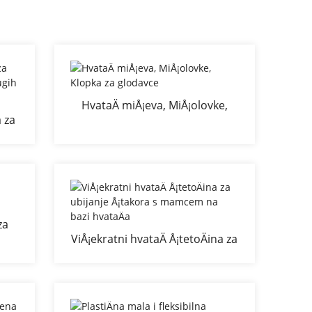
HvataÄ miÅ¡eva, MiÅ¡olovke,
a za
Klopka za glodavce
 i
za
ViÅ¡ekratni hvataÄ Å¡tetoÄina za
ubijanje Å¡takora s mamcem na
bazi hvataÄa