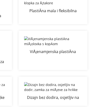
PlastiÄna mala i fleksibilna
a
klopka za Å¡takore
za
ViÅ¡enamjenska plastiÄna
miÅ¡olovka s kopÄom
 za
nje
u
jke
Dizajn bez dodira, osjetljiv na
dodir, zamka za miÅ¡eve za