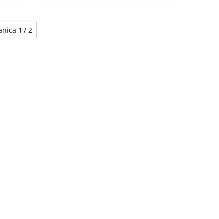
hrÄke
anica 1 / 2