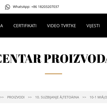
WhatsApp: +86 18203207037
MA
CERTIFIKATI
VIDEO TVRTKE
VIJESTI
KONTAKTIRAJTE NAS
CENTAR PROIZVOD
PROIZVODI
10. SUZBIJANJE Å¡TETOÄINA
10-1 MIÅ¡