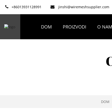
+86013931128991
jinshi@wiremeshsupplier.com
DOM
PROIZVODI
O NA
DOM