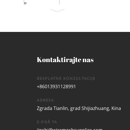
K...
Kontaktirajte nas
BESPLATNE KONZULTACIJE
+86013931128991
ADRESA
Zgrada Tianlin, grad Shijiazhuang, Kina
E-POÅ TA