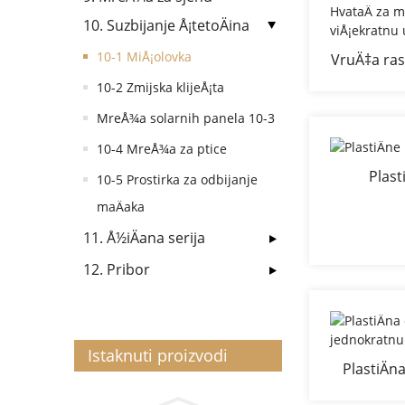
10. Suzbijanje Å¡tetoÄina
10-1 MiÅ¡olovka
VruÄ‡a ras
HvataÄ za
10-2 Zmijska klijeÅ¡ta
viÅ¡e
MreÅ¾a solarnih panela 10-3
10-4 MreÅ¾a za ptice
Plast
10-5 Prostirka za odbijanje
maÄaka
11. Å½iÄana serija
12. Pribor
Istaknuti proizvodi
PlastiÄn
jednok