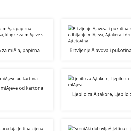
 za miÅ¡a, papirna
Brtvljenje Å¡avova i pukotin
va ploÄa, klopke za
odbijanje miÅ¡eva, Å¡takora
¡eve s ljepilom
drugih Å¡tetoÄina
a miÅ¡eve od kartona
Ljepilo za Å¡takore, Ljepilo 
miÅ¡eve