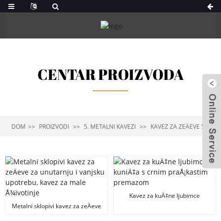
CENTAR PROIZVODA
DOM
PROIZVODI
5. METALNI KAVEZI
KAVEZ ZA ZEÄEVE 5-7
Kavez za kuÄ‡ne ljubimce
kuniÄ‡a s crnim praÅ¡kastim
Metalni sklopivi kavez za zeÄeve
premazom
za unutarnju i vanjsku upotrebu,