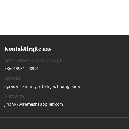
kavez za male Å¾ivotinje
Kontaktirajte nas
BESPLATNE KONZULTACIJE
+86013931128991
ADRESA
Zgrada Tianlin, grad Shijiazhuang, Kina
E-POÅ TA
jinshi@wiremeshsupplier.com