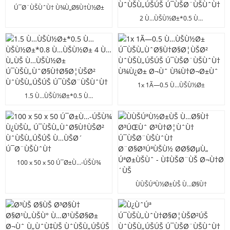
Ú¯Ø¨ÙŠÙˆÙ† Ù¾Ù„Ø§Ù†Ù½Ø±
Ú¯Ù„Ù† Ø¬ÙŠ Ù½ÙˆÚªØ±ÙŠ
2 Ù…ÙŠÙ½Ø±*0.5 Ù…
Ø¬Ùˆ Ø¨Ø³ØªØ±Ùˆ
ÙŠÙ½Ø±*0.8 Ù…ÙŠÙ½Ø± 4
Ø§ÙŠÙ… Ø§ÙŠÙ…
Ú¯ÙŠÙ„ÙˆØ§Ù†Ø§Ø¦ÙŠØ²
ÙˆÙŠÙ„ÚŠÚŠ Ú¯ÙŠØ¨ÙŠÙˆÙ†
1x 1Ã—0.5 Ù…ÙŠÙ½Ø±
Ú¯ÙŠÙ„ÙˆØ§Ù†Ø§Ø¦ÙŠØ²
1.5 Ù…ÙŠÙ½Ø±*0.5 Ù…
ÙˆÙŠÙ„ÚŠÚŠ Ú¯ÙŠØ¨ÙŠÙˆÙ†
ÙŠÙ½Ø±*0.8 Ù…ÙŠÙ½Ø± 4 Ù…
Ù¾Ù¿Ø± Ø¬Ùˆ Ù¾Ù†Ø¬Ø±Ùˆ
Ù„ÙŠ Ù…ÙŠÙ½Ø±
Ú¯ÙŠÙ„ÙˆØ§Ù†Ø§Ø¦ÙŠØ²
ÙˆÙŠÙ„ÚŠÚŠ Ú¯ÙŠØ¨ÙŠÙˆÙ†
100 x 50 x 50 Ú¯Ø±Ù…-ÚŠÙ¾
Ù¿ÙŠÙ„ Ú¯ÙŠÙ„ÙˆØ§Ù†ÙŠØ²
ÙˆÙŠÙ„ÚŠÚŠ Ù…ÙŠØ´
ÙÙŠÚªÙ½Ø±ÙŠ Ù…Ø§Ù†
Ú¯Ø¨ÙŠÙˆÙ†
Ø³ÚŒÙˆ Ø³Ù†Ø¦ÙˆÙ†
Ú¯ÙŠØ¨ÙŠÙˆÙ†
Ø¨Ø§Ø³ÚªÙŠÙ½ Ø­Ø§ØµÙ„
ÚªØ±ÙŠÙˆ - Ù‡ÙŠØ¨ÙŠ Ø¬Ù†Ø