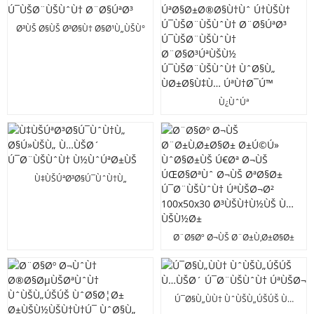
´ÙŠ
Ø³ÙŠ Ø§ÙŠ Ø³Ø§Ù† Ø§Ø¹Ù„ÙŠÙ°
Ù…Ø¹ÙŠØ§Ø± Ø¬Ùˆ Ù„ÙˆÙ‡ÙŠ
ÙˆÙŠÙ„ÚŠÚŠ Ú¯ÙŠØ¨ÙŠÙˆÙ†
Ø¨Ø§ÚªØ³
Ù¿ÙˆÚª
Ú¯ÙŠÙ„ÙˆÙ†Ø§Ø¦ÙŠØ²ÚŠ
ÙˆÙŠÙ„ÚŠÚŠ Ú¯ÙŠØ¨ÙŠÙˆÙ†
ÚªØ§Ø±Ø®Ø§Ù†Ùˆ Ú†ÙŠÙ†
Ú¯ÙŠØ¨ÙŠÙˆÙ† Ø¨Ø§ÚªØ³
Ú¯ÙŠØ¨ÙŠÙˆÙ†
Ø¨Ø§Ø³ÚªÙŠÙ½
Ù‡ÙŠÚªØ³Ø§Ú¯ÙˆÙ†Ù„
Ú¯ÙŠØ¨ÙŠÙˆÙ† ÙˆØ§Ù„
Ø§Ú»ÙŠÙ„ Ù…ÙŠØ´
ÙØ±Ø§Ù‡Ù… ÚªÙ†Ø¯Ú™
Ú¯Ø¨ÙŠÙˆÙ† Ù½ÙˆÚªØ±ÙŠ
Ø¨Ø§Øº Ø¬ÙŠ Ø¨Ø±Ù‚Ø±Ø§Ø±
Ø±Ú©Ú» ÙˆØ§Ø±ÙŠ Ú€Øª Ø¬ÙŠ
ÚŒØ§ØªÙˆ Ø¬ÙŠ ØªØ§Ø±
Ú¯Ø¨ÙŠÙˆÙ† ÚªÙŠØ¬Ø²
100x50x30 Ø³ÙŠÙ†Ù½ÙŠ Ù…
Ú¯Ø§Ù„ÙÙ† ÙˆÙŠÙ„ÚŠÚŠ Ù…
ÙŠÙ½Ø±
ÙŠØ´ Ú¯Ø¨ÙŠÙˆÙ† ÚªÙŠØ¬