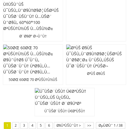
Ø¨Ø§Øº Ø¬ÙˆÙ†
Ø®Ø§ØµÙŠØªÙˆÙ†
ÙˆÙŠÙ„ÚŠÚŠ ÙˆØ§Ø¦Ø±
Ø±ÙŠÙ½ÙŠÙ†Ù†Ú¯ ÙˆØ§Ù„
Ù‡ÙŠÙˆÙŠ
Ú¯ÙŠÙ„ÙˆØ§Ù†Ø§Ø¦ÙŠØ²ÚŠ
Ú¯ÙŠØ¨ÙŠÙˆÙ† Ù…ÙŠØ´
ÙˆØ§Ù„ 60*60*100
Ø³ÙŠ Ø§ÙŠ
Ø³ÙŠÙ†Ù½ÙŠ Ù…ÙŠÙ½Ø±
Ú¯ÙŠÙ„ÙˆØ§Ù†Ø§Ø¦ÙŠØ²ÚŠ
50ØŒ 60ØŒ 70 Ø³ÙŠÙ†Ù½ÙŠ
ÙˆØ§Ø¦Ø± ÙˆÙŠÙ„ÚŠÚŠ
Ù…ÙŠÙ½Ø± Ø§ÙˆÚ†Ø§ Ú¯ÙˆÙ„
Ú¯Ø¨ÙŠÙˆÙ† ÚªÙŠØ¬
Ú¯ÙŠØ¨ÙˆÙ† ÚªØ§Ù„Ù…
Ú¯ÙŠØ¨ÙˆÙ† ÚªØ§Ù„Ù…
Ú¯ÙŠØ¨ÙŠÙ† Ú€ØªÙŠÙ†
ÙˆÙŠÙ„ÚŠ Ù¿ÙŠÙ„
Ú¯ÙŠØ¨ÙŠÙ† Ø¨Ø§ÚªØ³
1
2
3
4
5
6
Ø§Ú³ÙŠÙˆÙ† >
>>
ØµÙØ­Ùˆ 1 / 38