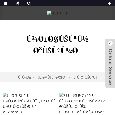
Ù¾Ø±Ø§ÚŠÚªÙ½
Ø³ÙŠÙ†Ù½Ø±
Ú¯Ú¾Ø±
Ù…ØΜÙ†ÙˆØ¹Ø§Øª
6. Ú¯Ø¨ÙŠÙˆÙ†