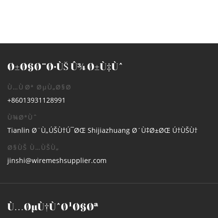
Ø±Ø§Ø¨Ø·ÙŠ Û¾ Ø±Ù‡Ùˆ
Ù…ÙØª ØµÙ„Ø§Ø­
+86013931128991
Ù¾ØªÙˆ
Tianlin Ø¨Ù„ÚŠÙ†Ú¯ØŒ Shijiazhuang Ø´Ù‡Ø±ØŒ Ú†ÙŠÙ†
Ø§ÙŠ Ù…ÙŠÙ„
jinshi@wiremeshsupplier.com
Ù…ØµÙ†ÙˆØ¹Ø§Øª