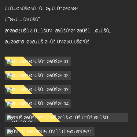
Ù†Ù…Ø§ÙŠØ§Ù† Ù…ØµÙ†ÙˆØ¹Ø§Øª
Ú¯Ø±Ù… Ù½ÙŠÚ¯
Ø³Ø§Ø¦ÙŠÙ½ Ù…ÙŠÙ¾. Ø§ÙŠÚªØ³ Ø§ÙŠÙ… Ø§ÙŠÙ„
Ø±Ø§Ø²Ø¯Ø§Ø±ÙŠ Ø¬ÙŠ Ù¾Ø§Ù„ÙŠØ³ÙŠ