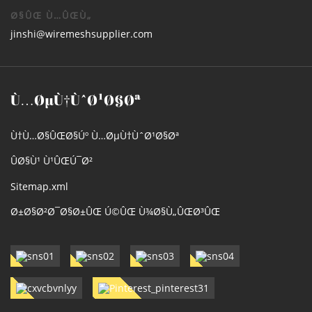
Ø§ÛŒ Ù…ÛŒÙ„
jinshi@wiremeshsupplier.com
Ù…ØµÙ†ÙˆØ¹Ø§Øª
Ù†Ù…Ø§ÛŒØ§Úº Ù…ØµÙ†ÙˆØ¹Ø§Øª
ÛØ§Ù¹ Ù¹ÛŒÚ¯Ø²
Sitemap.xml
Ø±Ø§Ø²Ø¯Ø§Ø±ÛŒ Ú©ÛŒ Ù¾Ø§Ù„ÛŒØ³ÛŒ