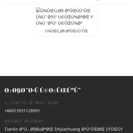
Ø³Ù¹Ø±ÛŒÙ†Ø±
Ù¾Ú©ÛŒÙ¹ Ú©ÛŒÙ¾Ø³ØŒ
ÙˆØ§Ø¦ÛŒ Ù¾ÙˆØ³Ù¹
Ú©ÛŒÙ¾Ø³
Ù¾ÛŒÙ„Ø§ Ø³ÛŒÙÙ¹ÛŒ
Ù¾ÙˆØ³Ù¹ Ú©ÛŒÙ¾Ø³ØŒ Y
Ù¾ÙˆØ³Ù¹ Ú©ÛŒÙ¾Ø³
Ø±Ø§Ø¨Ø·Û Ú©Ø±ÛŒÚºÛ”
Ù…ÙØª Ù…Ø´Ø§ÙˆØ±Øª
+86013931128991
Ø§ÛŒÚˆØ±ÛŒØ³
Tianlin Ø¹Ù…Ø§Ø±ØªØŒ Shijiazhuang Ø³Ù¹ÛŒØŒ Ú†ÛŒÙ†