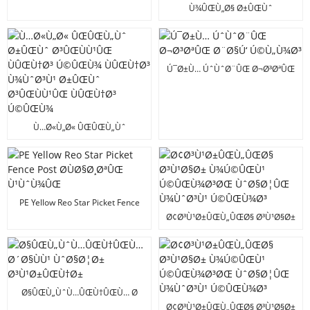
Ú©ÛŒ Ø¬Ø³ØªÛŒ ØªÙ†Ø§Ø¤/
Ù¾ÛŒÙ„Ø§ Ø±ÛŒÙˆ
Ø³Ù¹Ø±ÛŒÙ†Ø±/ÙˆØ§Ø¦Ø±
Ø§Ø³Ù¹Ø§Ø± Ù¾Ú©ÛŒÙ¹
Ú©Ú¾ÛŒÙ†Ú†Ù†Û’ ÙˆØ§Ù„Ø§
ÙÛŒÙ†Ø³ Ù¾ÙˆØ³Ù¹
Ø³ÛŒÙÙ¹ÛŒ Ù¾ÛŒ Ø§ÛŒ
Ú©ÛŒÙ¾
Ú¯Ø±Ù… ÚˆÙˆØ¨ÛŒ Ø¬Ø³ØªÛŒ
Ø¨Ø§Ú‘ Ú©Ù„Ù¾Ø³
Ù…Ø«Ù„Ø« ÛŒÛŒÙ„Ùˆ
Ø±ÛŒÙˆ Ø³ÛŒÙÙ¹ÛŒ
ÙÛŒÙ†Ø³ Ú©ÛŒÙ¾ ÙÛŒÙ†Ø³
Ù¾ÙˆØ³Ù¹ Ø±ÛŒÙˆ
Ø³ÛŒÙÙ¹ÛŒ ÙÛŒÙ†Ø³
Ú©ÛŒÙ¾
PE Yellow Reo Star Picket Fence
Post Ø­ÙØ§Ø¸ØªÛŒ Ù¹ÙˆÙ¾ÛŒ
Ø¢Ø³Ù¹Ø±ÛŒÙ„ÛŒØ§ Ø³Ù¹Ø§Ø±
Ù¾Ú©ÛŒÙ¹ Ú©ÛŒÙ¾Ø³ØŒ
ÙˆØ§Ø¦ÛŒ Ù¾ÙˆØ³Ù¹
Ú©ÛŒÙ¾Ø³
Ø§ÛŒÙ„ÙˆÙ…ÛŒÙ†ÛŒÙ… Ø
´Ø§ÙÙ¹ ÙˆØ§Ø¦Ø±
Ø¢Ø³Ù¹Ø±ÛŒÙ„ÛŒØ§ Ø³Ù¹Ø§Ø±