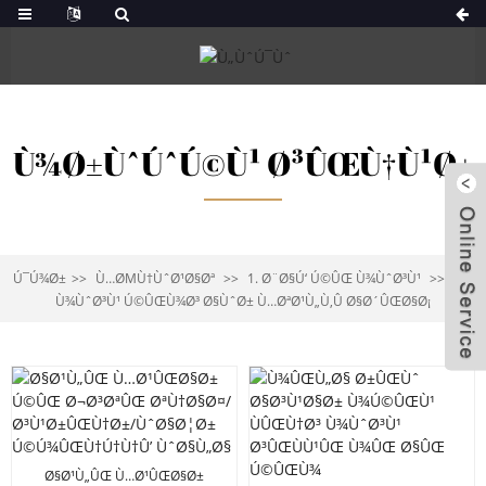
Ù¾Ø±ÙˆÚˆÚ©Ù¹ Ø³ÛŒÙ†Ù¹Ø±
Ú¯Ú¾Ø±
Ù…ØΜÙ†ÙˆØ¹Ø§Øª
1. Ø¨Ø§Ú‘ Ú©ÛŒ Ù¾ÙˆØ³Ù¹
1-6
Ù¾ÙˆØ³Ù¹ Ú©ÛŒÙ¾Ø³ Ø§ÙˆØ± Ù…ØªØ¹Ù„Ù‚Û Ø§Ø´ÛŒØ§Ø¡
Ø§Ø¹Ù„ÛŒ Ù…Ø¹ÛŒØ§Ø±