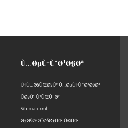
Ù…ØµÙ†ÙˆØ¹Ø§Øª
Ù†Ù…Ø§ÛŒØ§Úº Ù…ØµÙ†ÙˆØ¹Ø§Øª
ÛØ§Ù¹ Ù¹ÛŒÚ¯Ø²
Sitemap.xml
Ø±Ø§Ø²Ø¯Ø§Ø±ÛŒ Ú©ÛŒ