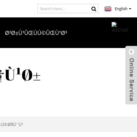
English
Ø³Ø±Ù¹ÛŒÙÚ©ÛŒÙ¹Ø³
Ú†Ú¾Û’ Ú¯Ø¦Û’ Ø³ÙˆØ§Ù„Ø§Øª
†Ù¹Ø±
Ø±Ú©Ø§ÙˆÙ¹