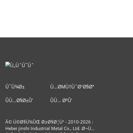
Ú¯Ú¾Ø±
Ù…ØΜÙ†ÙˆØ¹Ø§Øª
ÛÙ…Ø§Ø±Û’
ÛÙ… Ø³Û’
Ø¨Ø§Ø±Û’ Ù…ÛŒÚº
Ø±Ø§Ø¨Ø·Û
Â© Ú©Ø§Ù¾ÛŒ Ø±Ø§Ø¦Ù¹ - 2010-2026 :
Ú©Ø±ÛŒÚºÛ”
Hebei jinshi Industrial Metal Co., Ltd. Ø¬Ù…