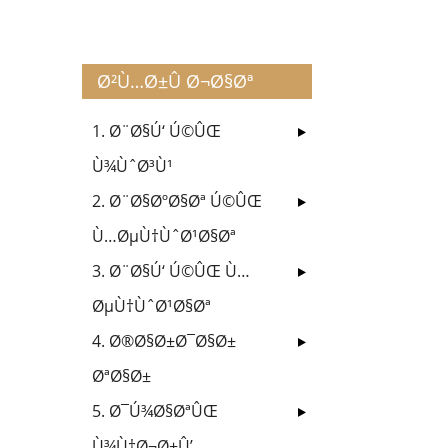
Ø²Ù…Ø±Û Ø¬Ø§Øª
1. Ø¨Ø§Ú‘ Ú©ÛŒ
Ù¾ÙˆØ³Ù¹
2. Ø¨Ø§ØºØ§Øª Ú©ÛŒ
Ù…ØµÙ†ÙˆØ¹Ø§Øª
3. Ø¨Ø§Ú‘ Ú©ÛŒ Ù…
ØµÙ†ÙˆØ¹Ø§Øª
4. Ø®Ø§Ø±Ø¯Ø§Ø±
ØªØ§Ø±
5. Ø¯Ú¾Ø§ØªÛŒ
Ù¾Ù†Ø¬Ø±Û’