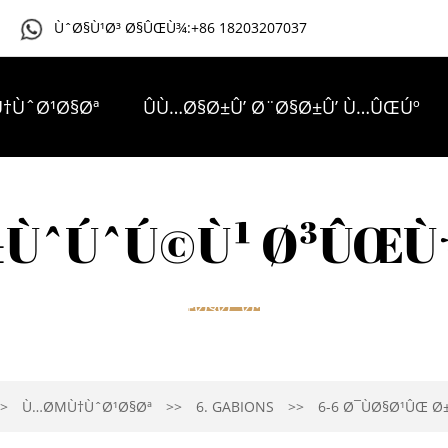
ÙˆØ§Ù¹Ø³ Ø§ÛŒÙ¾:+86 18203207037
†ÙˆØ¹Ø§Øª
ÛÙ…Ø§Ø±Û’ Ø¨Ø§Ø±Û’ Ù…ÛŒÚº
ÛŒÚˆÛŒÙˆ
Ø®Ø¨Ø±ÛŒÚº
Ø§Ú©Ø«Ø± Ù¾Ùˆ
ÙˆÚˆÚ©Ù¹ Ø³ÛŒÙ
ÛÙ… Ø³Û’ Ø±Ø§Ø¨Ø·Û Ú©Ø±ÛŒÚºÛ”
Ù…ØΜÙ†ÙˆØ¹Ø§Øª
6. GABIONS
6-6 Ø¯ÙØ§Ø¹ÛŒ 