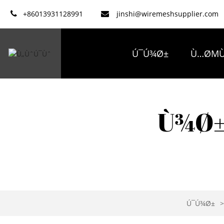
+86013931128991
jinshi@wiremeshsupplier.com
Ú¯Ú¾Ø±
Ù…ØΜÙ
Ú©Ù…Ù¾Ù†ÛŒ Ú©ÛŒ Ùˆ
Ù¾Ø±
Ú¯Ú¾Ø±