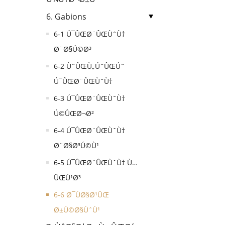
6. Gabions
6-1 Ú¯ÛŒØ¨ÛŒÙˆÙ†
Ø¨Ø§Ú©Ø³
6-2 ÙˆÛŒÙ„ÚˆÛŒÚˆ
Ú¯ÛŒØ¨ÛŒÙˆÙ†
6-3 Ú¯ÛŒØ¨ÛŒÙˆÙ†
Ú©ÛŒØ¬Ø²
6-4 Ú¯ÛŒØ¨ÛŒÙˆÙ†
Ø¨Ø§Ø³Ú©Ù¹
6-5 Ú¯ÛŒØ¨ÛŒÙˆÙ† Ù…
ÛŒÙ¹Ø³
6-6 Ø¯ÙØ§Ø¹ÛŒ
Ø±Ú©Ø§ÙˆÙ¹