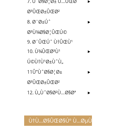
7. ÙˆØ§Ø¦Ø± Ù…ÛŒØ´
Ø³ÛŒØ±ÛŒØ²
8. Ø¨Ø±Úˆ
Ø³Ù¾Ø§Ø¦ÛŒÚ©
9. Ø´ÛŒÚˆ Ù†ÛŒÙ¹
10. Ù¾ÛŒØ³Ù¹
Ú©Ù†Ù¹Ø±ÙˆÙ„
11Û”ÙˆØ§Ø¦Ø±
Ø³ÛŒØ±ÛŒØ²
12. Ù„ÙˆØ§Ø²Ù…Ø§Øª
Ù†Ù…Ø§ÛŒØ§Úº Ù…ØµÙ†ÙˆØ¹Ø§Øª