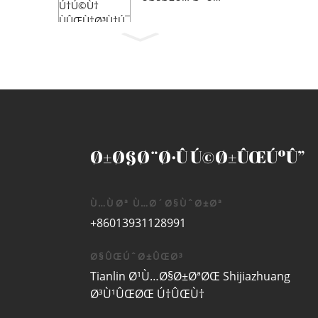
† Ú
ÛŒÚ‘/Ø¨Ú©Ø±Û
©
Œ/Ø³ÛŒ...
Û
Œ
Ø¨
Ø§
Ú‘
P
A...
Ø±Ø§Ø¨Ø·Û Ú©Ø±ÛŒÚºÛ”
Ù…ÙØª Ù…Ø´Ø§ÙˆØ±Øª
+86013931128991
Ø§ÛŒÚˆØ±ÛŒØ³
Tianlin Ø¹Ù…Ø§Ø±ØªØŒ Shijiazhuang
Ø³Ù¹ÛŒØŒ Ú†ÛŒÙ†