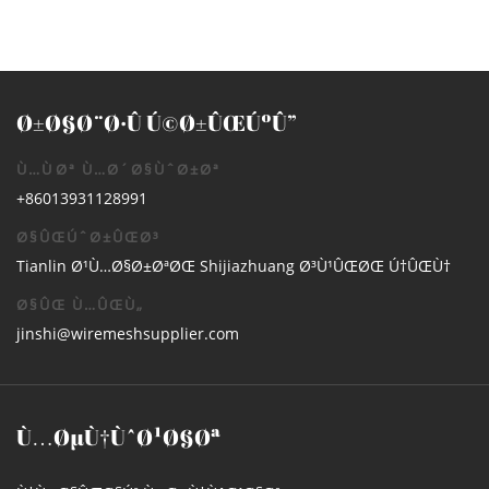
Ø±Ø§Ø¨Ø·Û Ú©Ø±ÛŒÚºÛ”
Ù…ÙØª Ù…Ø´Ø§ÙˆØ±Øª
+86013931128991
Ø§ÛŒÚˆØ±ÛŒØ³
Tianlin Ø¹Ù…Ø§Ø±ØªØŒ Shijiazhuang Ø³Ù¹ÛŒØŒ Ú†ÛŒÙ†
Ø§ÛŒ Ù…ÛŒÙ„
jinshi@wiremeshsupplier.com
Ù…ØµÙ†ÙˆØ¹Ø§Øª