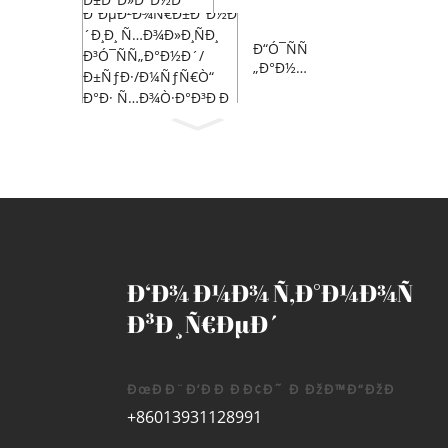
½
´ÑÐ¸Ñ„Ð°Ñ
Ð°
‚Ð¸ 15CM X 5
Ð“Ó¯ÑÑ
Ð
M Ð·Ð°Ð½Ð³
„Ð°Ð½Ð
¶
Ð·Ð°Ð´Ð° ...
´/Ð±ÑƑ
Ð
Ð·/Ðº
¸
Ñ…Ð¾Ò·
Ð
Ð°Ð³Ð¸Ð¸
¸
100 Ñ„Ñ
Ð
ƑÑ‚ OE
±Ð
M...
Μ
Ñ
‚Ð
¾
Ð
Ð‘Ð¾ Ð¼Ð¾ Ñ‚Ð°Ð¼Ð¾Ñ
½
Ð
Ð³Ð¸Ñ€ÐµÐ´
¸
Ð
¿Ð
ÐœÐÐ¨Ð’ÐÐ ÐÐ¢Ð˜ Ð ÐžÐ™Ð“ÐžÐ
¾
Ð»Ð
+86013931128991
¸