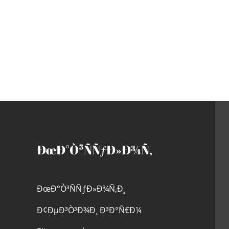
ÐœÐ°Ò³ÑÑƒÐ»Ð¾Ñ‚
ÐœÐ°Ò³ÑÑƒÐ»Ð¾Ñ‚Ð¸
Ð±Ð°Ñ€Ò·Ð°ÑÑ‚Ð°
Ð¢ÐµÐ³Ò³Ð¾Ð¸ Ð³Ð°Ñ€Ð¼