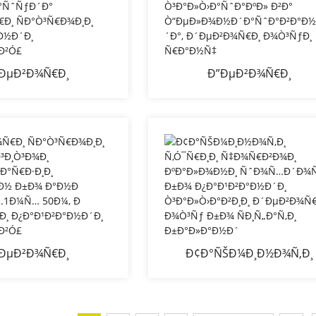
ºÐ°Ð»Ð¾Ð½
ÐµÐ²Ð¾Ñ€Ð¸
Ð”ÐµÐ²Ð¾Ñ€Ð¸
Ñ„Ð°Ð½Ð´Ð¾Ð½
ÑÐ°Ò³Ñ€Ð¾Ð¸Ð¸ ÐºÐ°ÑˆÐ¸Ñ
ÐµÐ²Ð¾Ñ€Ð¸
Ð±Ð°Ð»Ð°Ð½Ð´, Ð
Ð°Ò³Ñ€Ð¾Ð¸Ð¸
´ÐµÐ²Ð¾Ñ€Ð¸
„Ñ‚Ð°ÑˆÑƒÐ´Ð°
Ð¿Ð°Ð¹Ð²Ð°Ð½Ð´Ð¸
ÐµÐ²Ð¾Ñ€Ð¸
Ò³Ð°Ð»Ò›Ð°ÑˆÐ°ÐºÐ» Ð²
Ð°Ò³Ñ€Ð¾Ð¸Ð¸
Ò“ÐµÐ»Ð¾Ð½Ð
Ð¹Ð²Ð°Ð½Ð´Ð¸
´Ð°ÑˆÐ°Ð²Ð°Ð½Ð´Ð°, 
Ð°Ð»Ò›Ð°Ð²Ó£
´ÐµÐ²Ð¾Ñ€Ð¸ Ð¾Ò³ÑƒÐ
Ñ€Ð°Ð½Ñ‡
ÐµÐ²Ð¾Ñ€Ð¸
Ð¢Ð°ÑŠÐ¼Ð¸Ð½Ð¾Ñ‚Ð¸
Ò³Ñ€Ð¾Ð¸Ð¸ Ñ…
Ñ‚Ó¯Ñ€Ð¸Ð¸ Ñ‡Ð¾Ñ€Ð²Ð¾
·Ð°Ð³Ð¸Ò³Ð¾Ð¸
ÐºÐ°Ð»Ð¾Ð½Ð¸ ÑˆÐ¾Ñ…
ˆÐ¾Ð²Ð°Ñ€Ð·Ð¸Ð¸
´Ð¾Ñ€ Ð±Ð¾ Ð¿Ð°Ð¹Ð²Ð°