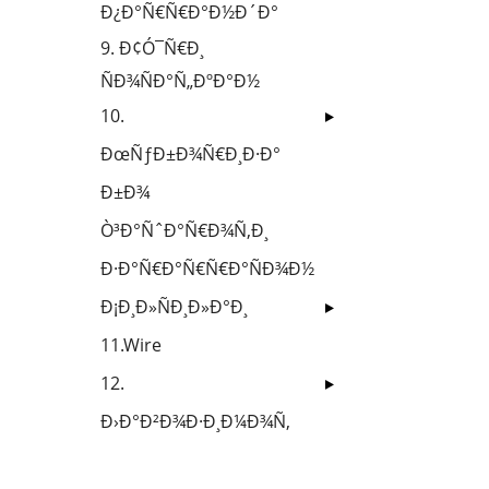
Ð²Ð°Ð·Ð
Ð¿Ð°Ñ€Ñ€Ð°Ð½Ð´Ð°
´Ð¾Ð·Ð°Ð
9. Ð¢Ó¯Ñ€Ð¸
´
ÑÐ¾ÑÐ°Ñ„ÐºÐ°Ð½
Ð¿Ð°
Ò³
10.
ÐœÑƒÐ±Ð¾Ñ€Ð¸Ð·Ð°
Ð±Ð¾
Ò³Ð°ÑˆÐ°Ñ€Ð¾Ñ‚Ð¸
Ð·Ð°Ñ€Ð°Ñ€Ñ€Ð°ÑÐ¾Ð½
Ð¡Ð¸Ð»ÑÐ¸Ð»Ð°Ð¸
11.Wire
12.
Ð›Ð°Ð²Ð¾Ð·Ð¸Ð¼Ð¾Ñ‚