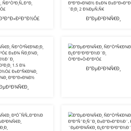
 Ð³Ð°Ð»Ð²Ð°Ð½Ó£
Ð”ÐµÐ²Ð¾Ñ€Ð¸
±Ð°Ñ€Ð¾Ð¸
ÑÐ°Ò³Ñ€Ð¾Ð¸Ð¸ Ñ…
µÑˆÐ³Ð¸Ñ€Ð¸Ð¸
Ð¾Ò·Ð°Ð³Ð¸Ð¸
Ð²Ð¾Ð¸ Ð¾Ò³Ñƒ,
Ð¼ÑƒÑˆÑ‚Ð°Ñ€Ð°Ðº Ð±Ð¾
 Ð³Ó¯ÑÑ„Ð°Ð½Ð´, Ð
´ÐµÐ²Ð¾Ñ€Ð¸ Ð°ÑÐ¿Ò³Ð¾
ÐµÐ²Ð¾Ñ€Ð¸
Ð¾Ò³ÑƒÐ¸ Ñ‡Ð¾Ñ€Ð²Ð¾Ð
Ð°Ð½Ð´Ð¸ ÑÐ¸Ð¼Ó£
ÐºÐ°Ð»Ð¾Ð½ Ð±Ð¾
Ð¸ ÑÐ°Ò³Ð¸Ñ„Ð°Ð¸
Ð±Ð°Ð»Ð°Ð½Ð´Ð¸Ð¸ 2
Ð”ÐµÐ²Ð¾Ñ€Ð¸
Ð°Ò³Ñ€Ð¾Ó£
Ð¼ÐµÑ‚Ñ€
ÑÐ°Ò³Ñ€Ð¾Ð¸Ð¸
Ð¿Ð°Ð¹Ð²Ð°Ð½Ð´Ð¸
ÐµÐ²Ð¾Ñ€Ð¸
Ò³Ð°Ð»Ò›Ð°Ð²Ó£
Ò³Ñ€Ð¾Ð¸Ð¸ Ñ…
³Ó£ Ð±Ð¾ ÑÐ¸Ð¼Ð¸
Ð¹Ð²Ð°Ð½Ð´Ð¸
›Ð°Ð²Ð¸Ð¸ 1.5 Ð¼
°Ð»Ð²Ð°Ð½Ó£
¾Ð¸ Ñ‡Ð¾Ñ€Ð²Ð¾Ð¸