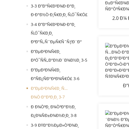
3-3 Ð”Ð°Ñ€Ð²Ð¾Ð·Ð°Ð¸
Ð·Ð°Ð½Ò·Ð¸Ñ€Ð¸Ð¸ Ñ‚Ó¯Ñ€Ó£
2.0 Ð¼
3-4 Ð”Ð°Ñ€Ð²Ð¾Ð·Ð°Ð¸
Ð
Ð¿Ð
Ñ‚Ó¯Ñ€Ð¸Ð¸
Ñ‡Ð¾Ñ€
ÐºÐ°Ñ„ÑˆÐµÑ€ÑˆÑƒÐ´Ð°
Ð°ÑÐ¿,
Ð”ÐµÐ²Ð¾Ñ€Ð¸
´
Ð¿Ð°Ð¹Ð²
Ð³Ó¯ÑÑ„Ð°Ð½Ð´Ð¾Ð½Ð¸ 3-5
Ð±Ð°Ñ€Ð¾
Ð”ÐµÐ²Ð¾Ñ€Ð¸
Ñ
Ð°ÑÐ¿ÑÐ°Ð²Ð¾Ñ€Ó£ 3-6
Ð”
Ð”ÐµÐ²Ð¾Ñ€Ð¸ Ñ…
ÑÐ°
Ð¾Ò·Ð°Ð³Ð¸Ð¸ 3-7
Ð¾Ò·Ð°Ð
Ð¿Ð°
Ð Ð¾Ò³Ð¸ Ð¾Ò³Ð°Ð½Ð¸
Ò³Ð°Ð»Ò
Ð¿Ð¾ÑÐ±Ð¾Ð½Ð¸Ð¸ 3-8
Ð³Ð
3-9 ÐŸÐ°Ð½ÐµÐ»Ò³Ð¾Ð¸
Ð±Ð°Ñ€Ð