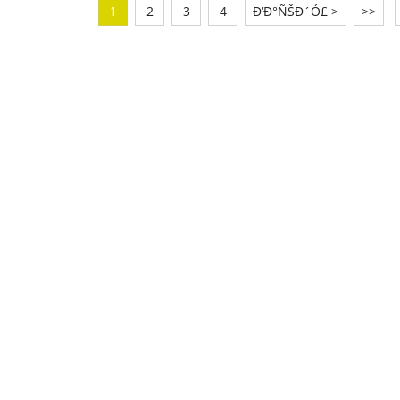
½Ð¸Ð½ Ð±Ð¾ Ð°Ð½Ð
´Ð¸ Ò³Ð°Ð»Ò›Ð°Ð²Ð¸Ð¸ Ð
1
2
3
4
Ð‘Ð°ÑŠÐ´Ó£ >
>>
¸ 2.1Ð¼Ñ… 50Ð¼, Ð
´ÐµÐ²Ð¾Ñ€Ð¸ Ð¾Ò³Ñƒ Ð±
ÐµÐ²Ð¾Ñ€Ð¸
ÑÐ¸Ñ„Ð°Ñ‚Ð¸ Ð±Ð°Ð»Ð°Ð
Ð¹Ð²Ð°Ð½Ð´Ð¸
Ð°Ð»Ò›Ð°Ð²Ó£