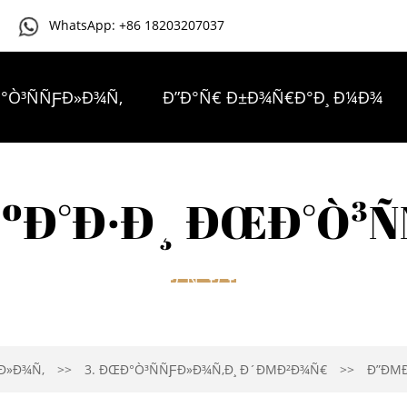
WhatsApp: +86 18203207037
°Ò³ÑÑƑÐ»Ð¾Ñ‚
Ð”Ð°Ñ€ Ð±Ð¾Ñ€Ð°Ð¸ Ð¼Ð¾
Ð’Ð¸Ð´ÐΜÐ¾Ð¸ ÑˆÐ¸Ñ€ÐºÐ°Ñ‚
Ð¥Ð°Ð±Ð°Ñ
Ð°Ð·Ð¸ ÐŒÐ°Ò³Ñ
ÑƑÐ´-Ð·ÑƑÐ´ Ð´Ð¾Ð´Ð°ÑˆÐ°Ð²Ð°Ð½Ð´Ð°
Ð‘Ð
Ð»Ð¾Ñ‚
3. ÐŒÐ°Ò³ÑÑƑÐ»Ð¾Ñ‚Ð¸ Ð´ÐΜÐ²Ð¾Ñ€
Ð”ÐΜÐ