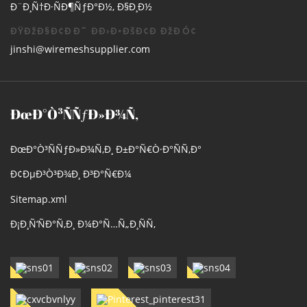
Ð¨Ð¸Ñ†Ð·ÑÐ¶ÑƒÐ°Ð½, Ð§Ð¸Ð½
ÐŸÐžÐ§Ð¢ÐÐ˜ Ð­Ð›Ð•ÐšÐ¢Ð ÐžÐÓ¢
jinshi@wiremeshsupplier.com
ÐœÐ°Ò³ÑÑƒÐ»Ð¾Ñ‚
ÐœÐ°Ò³ÑÑƒÐ»Ð¾Ñ‚Ð¸ Ð±Ð°Ñ€Ò·Ð°ÑÑ‚Ð°
Ð¢ÐµÐ³Ò³Ð¾Ð¸ Ð³Ð°Ñ€Ð¼
Sitemap.xml
Ð¡Ð¸Ñ‘ÑÐ°Ñ‚Ð¸ Ð¼Ð°Ñ…Ñ„Ð¸ÑÑ‚