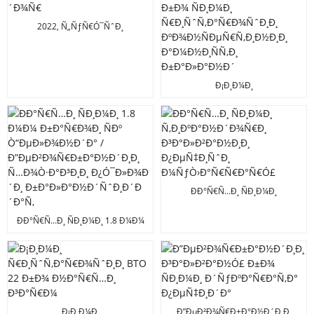
Ñ€Ð¸ÑˆÑ‚Ð°Ñ€Ð¾ÑˆÓ£,
ÑÐ¸Ð¼Ð¸
2022, Ñ„ÑƒÑ€Ó¯ÑˆÐ¸
Ñ€Ð¸ÑˆÑ‚Ð°Ñ€Ð¾ÑˆÓ£
Ð³Ð°Ñ€Ð¼Ð¸ BTO 22,
Ð¿Ó¯Ð»Ð¾Ð´Ð¸ ÑÐ¸Ð¼Ð´Ð¾Ñ€
Ð¡Ð¸Ð¼Ð¸
Ñ€Ð¸ÑˆÑ‚Ð°Ñ€Ð¾ÑˆÐ¸Ð¸ Ð
´ÑƒÐºÐ°Ñ€Ð°Ñ‚Ð°Ð¸ BTO-22
Ð±Ð¾ ÑÐ¸Ð¼Ð¸
Ñ€Ð¸ÑˆÑ‚Ð°Ñ€Ð¾ÑˆÐ¸Ð¸
ÐºÐ¾Ð½ÑÐµÑ€Ñ‚Ð¸Ð½Ð¸Ð¸
Ð°Ð¼Ð½Ð¸ÑÑ‚Ð¸ Ð±Ð°Ð»Ð°Ð½Ð
´
ÐÐ°Ñ€Ñ…Ð¸ ÑÐ¸Ð¼Ð¸
Ñ‚Ð¸ÐºÐ°Ð½Ð´Ð¾Ñ€Ð¸
Ð³Ð°Ð»Ð²Ð°Ð½Ð¸Ð¸
ÐÐ°Ñ€Ñ…Ð¸ ÑÐ¸Ð¼Ð¸ 1.8 Ð¼Ð¼
Ð¿ÐµÑ‡Ð¸ÑˆÐ¸
Ð±Ð°Ñ€Ð¾Ð¸ ÑÐº
Ð¼ÑƒÒ›Ð°Ñ€Ñ€Ð°Ñ€Ó£
Ò“ÐµÐ»Ð¾Ð½Ð´Ð° /
Ð”ÐµÐ²Ð¾Ñ€Ð±Ð°Ð½Ð´Ð¸Ð¸ Ñ…
Ð¾Ò·Ð°Ð³Ð¸Ð¸ Ð¿Ó¯Ð»Ð¾Ð´Ð¸
Ð±Ð°Ð»Ð°Ð½Ð´ÑˆÐ¸Ð´Ð´Ð°Ñ‚
Ð¡Ð¸Ð¼Ð¸
Ð”ÐµÐ²Ð¾Ñ€Ð±Ð°Ð½Ð´Ð¸Ð¸