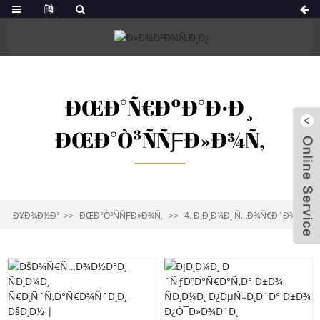
ÐŒÐ°Ñ€ÐºÐ°Ð·Ð¸
ÐŒÐ°Ò³ÑÑƑÐ»Ð¾Ñ‚
Ð¥Ð¾Ð½Ð°
ÐŒÐ°Ò³ÑÑƑÐ»Ð¾Ñ‚
4. Ð¡Ð¸Ð¼Ð¸ Ñ…Ð¾Ñ€Ð´Ð¾Ñ€